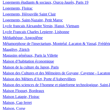
Logements étudiants & sociaux, Ourcq-Jaurès, Paris 19
Logements, Floirac
Logements, Hérouville Saint Clair
Logements, Saint-Nazaire, Petit Maroc
Lycée français Alexandre Yersin, Hanoi, Vietnam
Lycée Français Charles Lepierre, Lisbonne
Médiathèque, Angoulême
Métamorphose de l'insectarium, Montréal -Lacaton & Vassal, Frédéri
Maaglive, Zürich
Magasins généraux, Paris la Villette
Maison d\'habitation économique
Maison de la culture du Japon, Paris
Maison des Cultures et des Mémoires de Guyane, Cayenne - Lacaton
Maison des Métiers d'Art, Porte d'Aubervilliers
Maison des sciences de l\'homme et plateforme technologique, Saint
Maison Floquet, Bordeaux
Maison Latapie, Floirac
Maison, Cap ferret
Maison, Corse