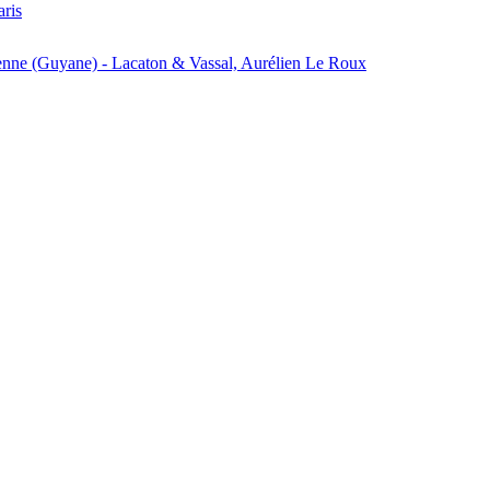
aris
enne (Guyane) - Lacaton & Vassal, Aurélien Le Roux