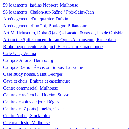
59 logements, jardins Neppert, Mulhouse
96 logements, Chalon-sur-Saône / Prés-Saint-Jean
Aménagement d'un quartier, Dublin
Aménagement d’un îlot, Boulogne Billancourt
Art Mill Museum, Doha (Qatar) - Lacaton&Vassal, Inside Outside
Art on the Spit. Concept for an Open-Air museum, Rotterdam
Bibliothèque centrale de prêt, Basse-Terre Guadeloupe
Café Una, Vienna
Campus Altona, Hambourg
Campus Radio Télévision Suisse, Lausanne
Case study house, Saint Georges
Cave et chais, Embres et castelmaure
Centre commercial, Mulhouse
Centre de recherche, Holcim, Suisse
Centre de soins de jour, Bègles
Centre des 7 ports jumelés, Osaka
Centre Nobel, Stockholm
Cité manifeste, Mulhouse