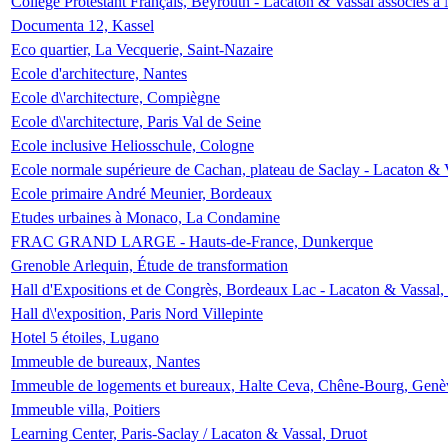
Collège Protestant Français, Beyrouth - Lacaton & Vassal associés à N
Documenta 12, Kassel
Eco quartier, La Vecquerie, Saint-Nazaire
Ecole d'architecture, Nantes
Ecole d\'architecture, Compiègne
Ecole d\'architecture, Paris Val de Seine
Ecole inclusive Heliosschule, Cologne
Ecole normale supérieure de Cachan, plateau de Saclay - Lacaton & 
Ecole primaire André Meunier, Bordeaux
Etudes urbaines à Monaco, La Condamine
FRAC GRAND LARGE - Hauts-de-France, Dunkerque
Grenoble Arlequin, Étude de transformation
Hall d'Expositions et de Congrès, Bordeaux Lac - Lacaton & Vassal
Hall d\'exposition, Paris Nord Villepinte
Hotel 5 étoiles, Lugano
Immeuble de bureaux, Nantes
Immeuble de logements et bureaux, Halte Ceva, Chêne-Bourg, Genè
Immeuble villa, Poitiers
Learning Center, Paris-Saclay / Lacaton & Vassal, Druot