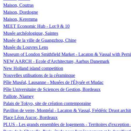
Maison, Coutras
Maison, Dordogne
Maison, Keremma
MEET Economic Hub - Lot 9 & 10
Musée archéologique, Saintes
Musée de la ville de Guangzhou, Chine
Musée du Louvres Lens
Museum of London Smithfield Market - Lacaton & Vassal with Pernil
NEW AARCH - Ecole d'Architecture, Aarhus Danemark
New Holland island competition
Nouvelles utilisations de la céraminque
Pôle Muséal, Lausanne - Musées de l'Élysée et Mudac
Pôle Universitaire de Sciences de Gestion, Bordeaux
Paillote, Niamey
Palais de Tokyo, site de création contemporaine
Pavillon de verre, Montréal - Lacaton & Vassal, Frédéric Druot arch
Place Léon Aucoc, Bordeaux
PLUS - Les grands ensembles de logements - Territoires d'exception 