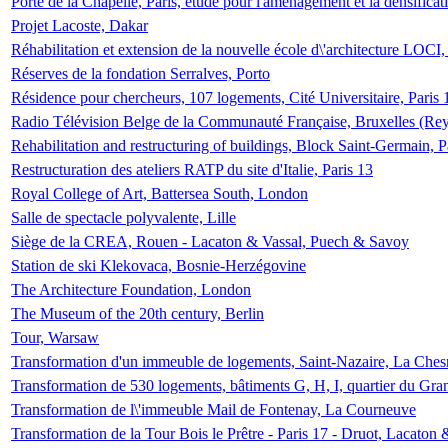
Porte de la Chapelle, Paris, étude pour l'aménagement et la densificat
Projet Lacoste, Dakar
Réhabilitation et extension de la nouvelle école d\'architecture LOCI
Réserves de la fondation Serralves, Porto
Résidence pour chercheurs, 107 logements, Cité Universitaire, Paris 
Radio Télévision Belge de la Communauté Française, Bruxelles (Rey
Rehabilitation and restructuring of buildings, Block Saint-Germain, P
Restructuration des ateliers RATP du site d'Italie, Paris 13
Royal College of Art, Battersea South, London
Salle de spectacle polyvalente, Lille
Siège de la CREA, Rouen - Lacaton & Vassal, Puech & Savoy
Station de ski Klekovaca, Bosnie-Herzégovine
The Architecture Foundation, London
The Museum of the 20th century, Berlin
Tour, Warsaw
Transformation d'un immeuble de logements, Saint-Nazaire, La Ches
Transformation de 530 logements, bâtiments G, H, I, quartier du Gra
Transformation de l\'immeuble Mail de Fontenay, La Courneuve
Transformation de la Tour Bois le Prêtre - Paris 17 - Druot, Lacaton 