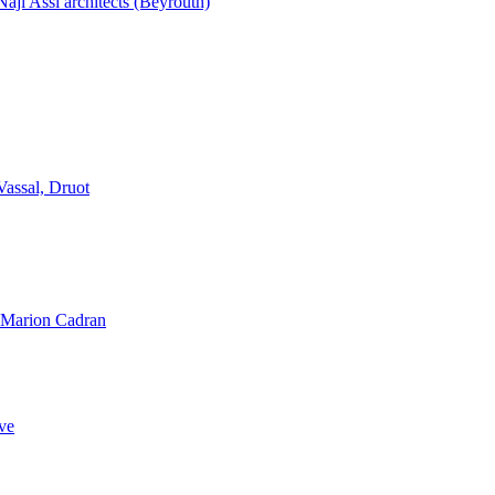
aji Assi architects (Beyrouth)
Vassal, Druot
, Marion Cadran
ve