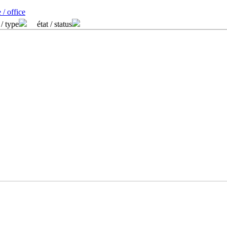
 / office
 / type
état / status