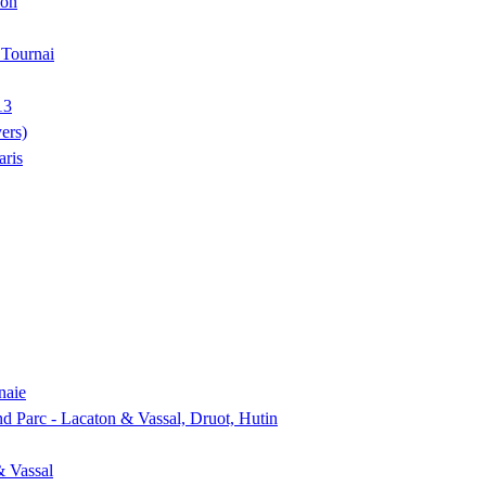
ion
, Tournai
13
ers)
aris
naie
nd Parc - Lacaton & Vassal, Druot, Hutin
& Vassal