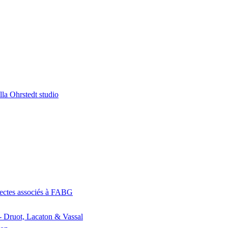
la Ohrstedt studio
itectes associés à FABG
- Druot, Lacaton & Vassal