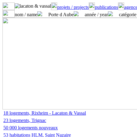
projets / projects
publications
agence
nom / name
Porte d Aube
année / year
catégorie
18 logements, Rixheim - Lacaton & Vassal
23 logements, Trignac
50 000 logements nouveaux
53 habitations HLM, Saint Nazaire