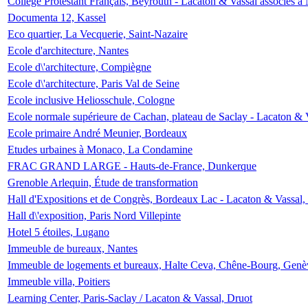
Collège Protestant Français, Beyrouth - Lacaton & Vassal associés à N
Documenta 12, Kassel
Eco quartier, La Vecquerie, Saint-Nazaire
Ecole d'architecture, Nantes
Ecole d\'architecture, Compiègne
Ecole d\'architecture, Paris Val de Seine
Ecole inclusive Heliosschule, Cologne
Ecole normale supérieure de Cachan, plateau de Saclay - Lacaton & 
Ecole primaire André Meunier, Bordeaux
Etudes urbaines à Monaco, La Condamine
FRAC GRAND LARGE - Hauts-de-France, Dunkerque
Grenoble Arlequin, Étude de transformation
Hall d'Expositions et de Congrès, Bordeaux Lac - Lacaton & Vassal
Hall d\'exposition, Paris Nord Villepinte
Hotel 5 étoiles, Lugano
Immeuble de bureaux, Nantes
Immeuble de logements et bureaux, Halte Ceva, Chêne-Bourg, Genè
Immeuble villa, Poitiers
Learning Center, Paris-Saclay / Lacaton & Vassal, Druot