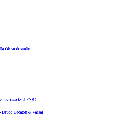
la Ohrstedt studio
itectes associés à FABG
- Druot, Lacaton & Vassal