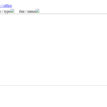
 / office
e / type
état / status