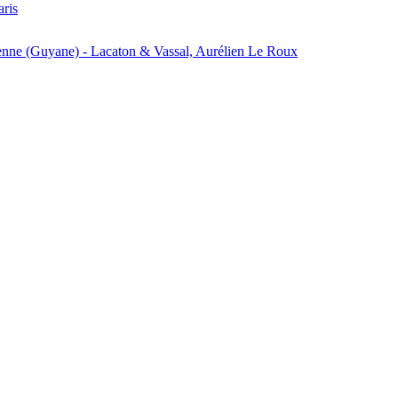
aris
enne (Guyane) - Lacaton & Vassal, Aurélien Le Roux