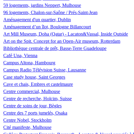
59 logements, jardins Neppert, Mulhouse
96 logements, Chalon-sur-Saône / Prés-Saint-Jean
Aménagement d'un quartier, Dublin
Aménagement d’un îlot, Boulogne Billancourt
Art Mill Museum, Doha (Qatar) - Lacaton&Vassal, Inside Outside
Art on the Spit. Concept for an Open-Air museum, Rotterdam
Bibliothèque centrale de prêt, Basse-Terre Guadeloupe
Café Una, Vienna
Campus Altona, Hambourg
Campus Radio Télévision Suisse, Lausanne
Case study house, Saint Georges
Cave et chais, Embres et castelmaure
Centre commercial, Mulhouse
Centre de recherche, Holcim, Suisse
Centre de soins de jour, Bègles
Centre des 7 ports jumelés, Osaka
Centre Nobel, Stockholm
Cité manifeste, Mulhouse