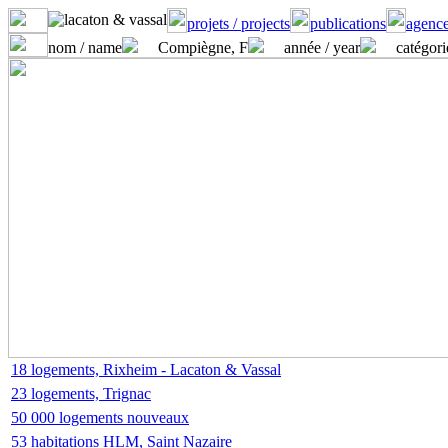
projets / projects
publications
agence
nom / name
Compiègne, F
année / year
catégori
18 logements, Rixheim - Lacaton & Vassal
23 logements, Trignac
50 000 logements nouveaux
53 habitations HLM, Saint Nazaire