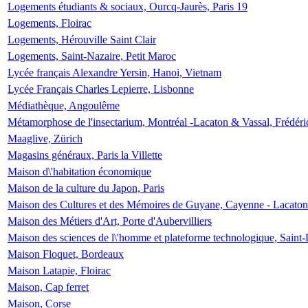
Logements étudiants & sociaux, Ourcq-Jaurès, Paris 19
Logements, Floirac
Logements, Hérouville Saint Clair
Logements, Saint-Nazaire, Petit Maroc
Lycée français Alexandre Yersin, Hanoi, Vietnam
Lycée Français Charles Lepierre, Lisbonne
Médiathèque, Angoulême
Métamorphose de l'insectarium, Montréal -Lacaton & Vassal, Frédéri
Maaglive, Zürich
Magasins généraux, Paris la Villette
Maison d\'habitation économique
Maison de la culture du Japon, Paris
Maison des Cultures et des Mémoires de Guyane, Cayenne - Lacaton
Maison des Métiers d'Art, Porte d'Aubervilliers
Maison des sciences de l\'homme et plateforme technologique, Saint
Maison Floquet, Bordeaux
Maison Latapie, Floirac
Maison, Cap ferret
Maison, Corse