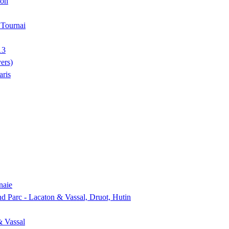
ion
, Tournai
13
ers)
aris
naie
nd Parc - Lacaton & Vassal, Druot, Hutin
& Vassal