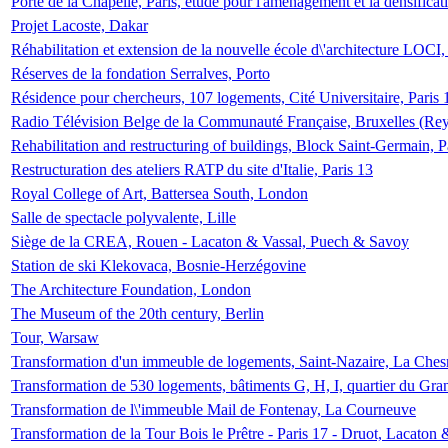
Porte de la Chapelle, Paris, étude pour l'aménagement et la densificat
Projet Lacoste, Dakar
Réhabilitation et extension de la nouvelle école d\'architecture LOCI
Réserves de la fondation Serralves, Porto
Résidence pour chercheurs, 107 logements, Cité Universitaire, Paris 
Radio Télévision Belge de la Communauté Française, Bruxelles (Rey
Rehabilitation and restructuring of buildings, Block Saint-Germain, P
Restructuration des ateliers RATP du site d'Italie, Paris 13
Royal College of Art, Battersea South, London
Salle de spectacle polyvalente, Lille
Siège de la CREA, Rouen - Lacaton & Vassal, Puech & Savoy
Station de ski Klekovaca, Bosnie-Herzégovine
The Architecture Foundation, London
The Museum of the 20th century, Berlin
Tour, Warsaw
Transformation d'un immeuble de logements, Saint-Nazaire, La Ches
Transformation de 530 logements, bâtiments G, H, I, quartier du Gra
Transformation de l\'immeuble Mail de Fontenay, La Courneuve
Transformation de la Tour Bois le Prêtre - Paris 17 - Druot, Lacaton 