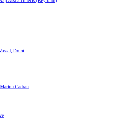
aji Assi architects (Beyrouth)
Vassal, Druot
, Marion Cadran
ve