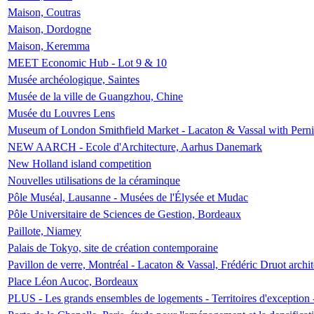
Maison, Coutras
Maison, Dordogne
Maison, Keremma
MEET Economic Hub - Lot 9 & 10
Musée archéologique, Saintes
Musée de la ville de Guangzhou, Chine
Musée du Louvres Lens
Museum of London Smithfield Market - Lacaton & Vassal with Pernil
NEW AARCH - Ecole d'Architecture, Aarhus Danemark
New Holland island competition
Nouvelles utilisations de la céraminque
Pôle Muséal, Lausanne - Musées de l'Élysée et Mudac
Pôle Universitaire de Sciences de Gestion, Bordeaux
Paillote, Niamey
Palais de Tokyo, site de création contemporaine
Pavillon de verre, Montréal - Lacaton & Vassal, Frédéric Druot arch
Place Léon Aucoc, Bordeaux
PLUS - Les grands ensembles de logements - Territoires d'exception 