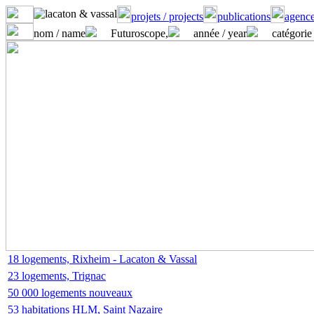
projets / projects
publications
agence
nom / name
Futuroscope,
année / year
catégorie 
18 logements, Rixheim - Lacaton & Vassal
23 logements, Trignac
50 000 logements nouveaux
53 habitations HLM, Saint Nazaire