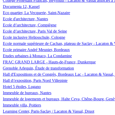
Collège Protestant Français, Beyrouth - Lacaton & Vassal associés à N
Documenta 12, Kassel
Eco quartier, La Vecquerie, Saint-Nazaire
Ecole d'architecture, Nantes
Ecole d\'architecture, Compiègne
Ecole d\'architecture, Paris Val de Seine
Ecole inclusive Heliosschule, Cologne
Ecole normale supérieure de Cachan, plateau de Saclay - Lacaton & 
Ecole primaire André Meunier, Bordeaux
Etudes urbaines à Monaco, La Condamine
FRAC GRAND LARGE - Hauts-de-France, Dunkerque
Grenoble Arlequin, Étude de transformation
Hall d'Expositions et de Congrès, Bordeaux Lac - Lacaton & Vassal
Hall d\'exposition, Paris Nord Villepinte
Hotel 5 étoiles, Lugano
Immeuble de bureaux, Nantes
Immeuble de logements et bureaux, Halte Ceva, Chêne-Bourg, Genè
Immeuble villa, Poitiers
Learning Center, Paris-Saclay / Lacaton & Vassal, Druot