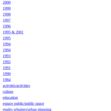
2000
1999
1998
1997
1996
1995 & 2001
1995
1994
1994
1993
1992
1991
1990
1984
activités/activities
culture
education
espace public/public space
etudes urbaines/urban planning