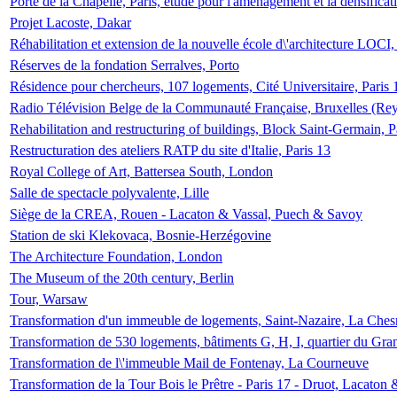
Porte de la Chapelle, Paris, étude pour l'aménagement et la densificat
Projet Lacoste, Dakar
Réhabilitation et extension de la nouvelle école d\'architecture LOCI
Réserves de la fondation Serralves, Porto
Résidence pour chercheurs, 107 logements, Cité Universitaire, Paris 
Radio Télévision Belge de la Communauté Française, Bruxelles (Rey
Rehabilitation and restructuring of buildings, Block Saint-Germain, P
Restructuration des ateliers RATP du site d'Italie, Paris 13
Royal College of Art, Battersea South, London
Salle de spectacle polyvalente, Lille
Siège de la CREA, Rouen - Lacaton & Vassal, Puech & Savoy
Station de ski Klekovaca, Bosnie-Herzégovine
The Architecture Foundation, London
The Museum of the 20th century, Berlin
Tour, Warsaw
Transformation d'un immeuble de logements, Saint-Nazaire, La Ches
Transformation de 530 logements, bâtiments G, H, I, quartier du Gra
Transformation de l\'immeuble Mail de Fontenay, La Courneuve
Transformation de la Tour Bois le Prêtre - Paris 17 - Druot, Lacaton 