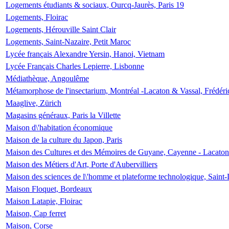
Logements étudiants & sociaux, Ourcq-Jaurès, Paris 19
Logements, Floirac
Logements, Hérouville Saint Clair
Logements, Saint-Nazaire, Petit Maroc
Lycée français Alexandre Yersin, Hanoi, Vietnam
Lycée Français Charles Lepierre, Lisbonne
Médiathèque, Angoulême
Métamorphose de l'insectarium, Montréal -Lacaton & Vassal, Frédéri
Maaglive, Zürich
Magasins généraux, Paris la Villette
Maison d\'habitation économique
Maison de la culture du Japon, Paris
Maison des Cultures et des Mémoires de Guyane, Cayenne - Lacaton
Maison des Métiers d'Art, Porte d'Aubervilliers
Maison des sciences de l\'homme et plateforme technologique, Saint
Maison Floquet, Bordeaux
Maison Latapie, Floirac
Maison, Cap ferret
Maison, Corse