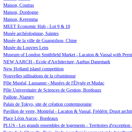
Maison, Coutras
Maison, Dordogne
Maison, Keremma
MEET Economic Hub - Lot 9 & 10
Musée archéologique, Saintes
Musée de la ville de Guangzhou, Chine
Musée du Louvres Lens
Museum of London Smithfield Market - Lacaton & Vassal with Pernil
NEW AARCH - Ecole d'Architecture, Aarhus Danemark
New Holland island competition
Nouvelles utilisations de la céraminque
Pôle Muséal, Lausanne - Musées de l'Élysée et Mudac
Pôle Universitaire de Sciences de Gestion, Bordeaux
Paillote, Niamey
Palais de Tokyo, site de création contemporaine
Pavillon de verre, Montréal - Lacaton & Vassal, Frédéric Druot arch
Place Léon Aucoc, Bordeaux
PLUS - Les grands ensembles de logements - Territoires d'exception 