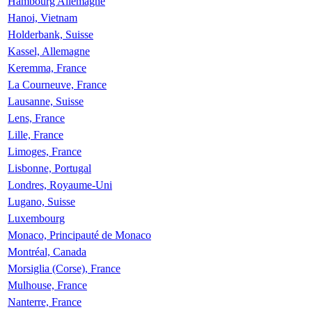
Hambourg Allemagne
Hanoi, Vietnam
Holderbank, Suisse
Kassel, Allemagne
Keremma, France
La Courneuve, France
Lausanne, Suisse
Lens, France
Lille, France
Limoges, France
Lisbonne, Portugal
Londres, Royaume-Uni
Lugano, Suisse
Luxembourg
Monaco, Principauté de Monaco
Montréal, Canada
Morsiglia (Corse), France
Mulhouse, France
Nanterre, France