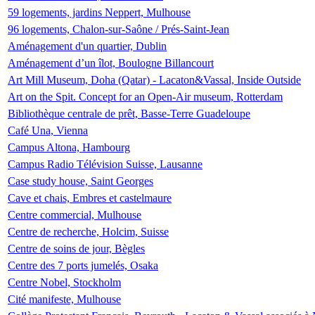
59 logements, jardins Neppert, Mulhouse
96 logements, Chalon-sur-Saône / Prés-Saint-Jean
Aménagement d'un quartier, Dublin
Aménagement d’un îlot, Boulogne Billancourt
Art Mill Museum, Doha (Qatar) - Lacaton&Vassal, Inside Outside
Art on the Spit. Concept for an Open-Air museum, Rotterdam
Bibliothèque centrale de prêt, Basse-Terre Guadeloupe
Café Una, Vienna
Campus Altona, Hambourg
Campus Radio Télévision Suisse, Lausanne
Case study house, Saint Georges
Cave et chais, Embres et castelmaure
Centre commercial, Mulhouse
Centre de recherche, Holcim, Suisse
Centre de soins de jour, Bègles
Centre des 7 ports jumelés, Osaka
Centre Nobel, Stockholm
Cité manifeste, Mulhouse