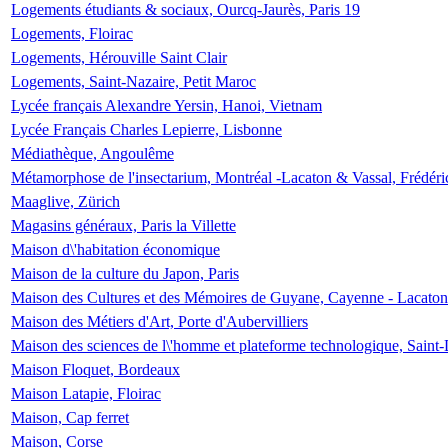
Logements étudiants & sociaux, Ourcq-Jaurès, Paris 19
Logements, Floirac
Logements, Hérouville Saint Clair
Logements, Saint-Nazaire, Petit Maroc
Lycée français Alexandre Yersin, Hanoi, Vietnam
Lycée Français Charles Lepierre, Lisbonne
Médiathèque, Angoulême
Métamorphose de l'insectarium, Montréal -Lacaton & Vassal, Frédéri
Maaglive, Zürich
Magasins généraux, Paris la Villette
Maison d\'habitation économique
Maison de la culture du Japon, Paris
Maison des Cultures et des Mémoires de Guyane, Cayenne - Lacaton
Maison des Métiers d'Art, Porte d'Aubervilliers
Maison des sciences de l\'homme et plateforme technologique, Saint
Maison Floquet, Bordeaux
Maison Latapie, Floirac
Maison, Cap ferret
Maison, Corse