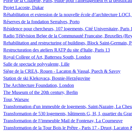
Porte de la Chapelle, Paris, étude pour l'aménagement et la densificat
Projet Lacoste, Dakar
Réhabilitation et extension de la nouvelle école d\'architecture LOCI
Réserves de la fondation Serralves, Porto
Résidence pour chercheurs, 107 logements, Cité Universitaire, Paris 
Radio Télévision Belge de la Communauté Française, Bruxelles (Rey
Rehabilitation and restructuring of buildings, Block Saint-Germain, P
Restructuration des ateliers RATP du site d'Italie, Paris 13
Royal College of Art, Battersea South, London
Salle de spectacle polyvalente, Lille
Siège de la CREA, Rouen - Lacaton & Vassal, Puech & Savoy
Station de ski Klekovaca, Bosnie-Herzégovine
The Architecture Foundation, London
The Museum of the 20th century, Berlin
Tour, Warsaw
Transformation d'un immeuble de logements, Saint-Nazaire, La Ches
Transformation de 530 logements, bâtiments G, H, I, quartier du Gra
Transformation de l\'immeuble Mail de Fontenay, La Courneuve
Transformation de la Tour Bois le Prêtre - Paris 17 - Druot, Lacaton 