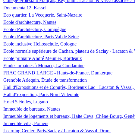
Collège Protestant Français, Beyrouth - Lacaton & Vassal associés à N
Documenta 12, Kassel
Eco quartier, La Vecquerie, Saint-Nazaire
Ecole d'architecture, Nantes
Ecole d\'architecture, Compiègne
Ecole d\'architecture, Paris Val de Seine
Ecole inclusive Heliosschule, Cologne
Ecole normale supérieure de Cachan, plateau de Saclay - Lacaton & 
Ecole primaire André Meunier, Bordeaux
Etudes urbaines à Monaco, La Condamine
FRAC GRAND LARGE - Hauts-de-France, Dunkerque
Grenoble Arlequin, Étude de transformation
Hall d'Expositions et de Congrès, Bordeaux Lac - Lacaton & Vassal
Hall d\'exposition, Paris Nord Villepinte
Hotel 5 étoiles, Lugano
Immeuble de bureaux, Nantes
Immeuble de logements et bureaux, Halte Ceva, Chêne-Bourg, Genè
Immeuble villa, Poitiers
Learning Center, Paris-Saclay / Lacaton & Vassal, Druot