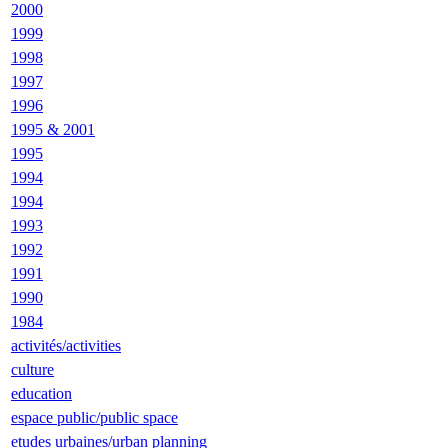
2000
1999
1998
1997
1996
1995 & 2001
1995
1994
1994
1993
1992
1991
1990
1984
activités/activities
culture
education
espace public/public space
etudes urbaines/urban planning