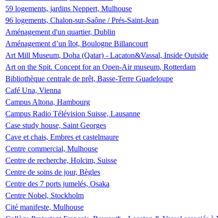
59 logements, jardins Neppert, Mulhouse
96 logements, Chalon-sur-Saône / Prés-Saint-Jean
Aménagement d'un quartier, Dublin
Aménagement d’un îlot, Boulogne Billancourt
Art Mill Museum, Doha (Qatar) - Lacaton&Vassal, Inside Outside
Art on the Spit. Concept for an Open-Air museum, Rotterdam
Bibliothèque centrale de prêt, Basse-Terre Guadeloupe
Café Una, Vienna
Campus Altona, Hambourg
Campus Radio Télévision Suisse, Lausanne
Case study house, Saint Georges
Cave et chais, Embres et castelmaure
Centre commercial, Mulhouse
Centre de recherche, Holcim, Suisse
Centre de soins de jour, Bègles
Centre des 7 ports jumelés, Osaka
Centre Nobel, Stockholm
Cité manifeste, Mulhouse