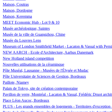
Maison, Coutras
Maison, Dordogne
Maison, Keremma
MEET Economic Hub - Lot 9 & 10
Musée archéologique, Saintes
Musée de la ville de Guangzhou, Chine
Musée du Louvres Lens
Museum of London Smithfield Market - Lacaton & Vassal with Pernil
NEW AARCH - Ecole d'Architecture, Aarhus Danemark
New Holland island competition
Nouvelles utilisations de la céraminque
Pôle Muséal, Lausanne - Musées de l'Élysée et Mudac
Pôle Universitaire de Sciences de Gestion, Bordeaux
Paillote, Niamey
Palais de Tokyo, site de création contemporaine
Pavillon de verre, Montréal - Lacaton & Vassal, Frédéric Druot arch
Place Léon Aucoc, Bordeaux
PLUS - Les grands ensembles de logements - Territoires d'exception 