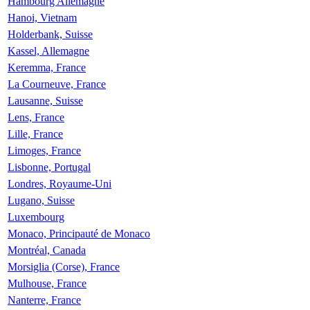
Hambourg Allemagne
Hanoi, Vietnam
Holderbank, Suisse
Kassel, Allemagne
Keremma, France
La Courneuve, France
Lausanne, Suisse
Lens, France
Lille, France
Limoges, France
Lisbonne, Portugal
Londres, Royaume-Uni
Lugano, Suisse
Luxembourg
Monaco, Principauté de Monaco
Montréal, Canada
Morsiglia (Corse), France
Mulhouse, France
Nanterre, France