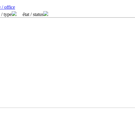
 / office
 / type
état / status