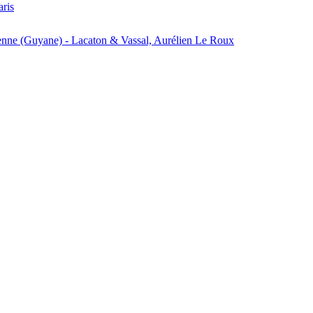
aris
enne (Guyane) - Lacaton & Vassal, Aurélien Le Roux