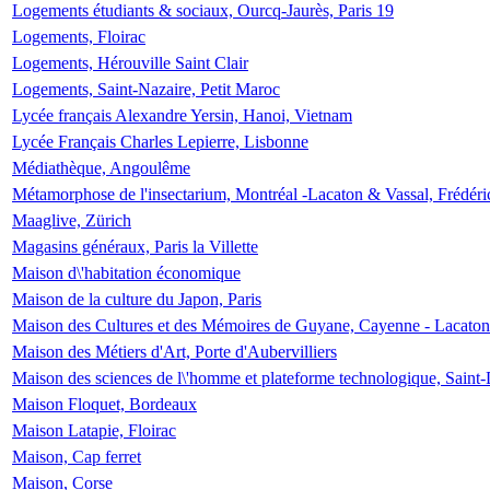
Logements étudiants & sociaux, Ourcq-Jaurès, Paris 19
Logements, Floirac
Logements, Hérouville Saint Clair
Logements, Saint-Nazaire, Petit Maroc
Lycée français Alexandre Yersin, Hanoi, Vietnam
Lycée Français Charles Lepierre, Lisbonne
Médiathèque, Angoulême
Métamorphose de l'insectarium, Montréal -Lacaton & Vassal, Frédéri
Maaglive, Zürich
Magasins généraux, Paris la Villette
Maison d\'habitation économique
Maison de la culture du Japon, Paris
Maison des Cultures et des Mémoires de Guyane, Cayenne - Lacaton
Maison des Métiers d'Art, Porte d'Aubervilliers
Maison des sciences de l\'homme et plateforme technologique, Saint
Maison Floquet, Bordeaux
Maison Latapie, Floirac
Maison, Cap ferret
Maison, Corse