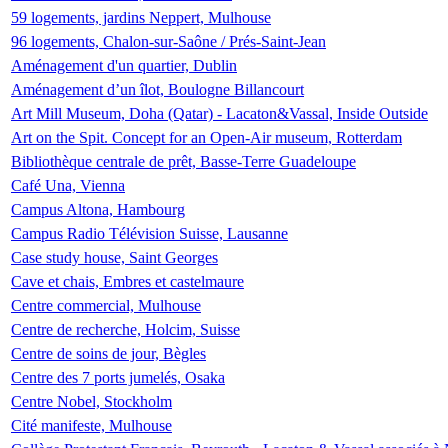
59 logements, jardins Neppert, Mulhouse
96 logements, Chalon-sur-Saône / Prés-Saint-Jean
Aménagement d'un quartier, Dublin
Aménagement d’un îlot, Boulogne Billancourt
Art Mill Museum, Doha (Qatar) - Lacaton&Vassal, Inside Outside
Art on the Spit. Concept for an Open-Air museum, Rotterdam
Bibliothèque centrale de prêt, Basse-Terre Guadeloupe
Café Una, Vienna
Campus Altona, Hambourg
Campus Radio Télévision Suisse, Lausanne
Case study house, Saint Georges
Cave et chais, Embres et castelmaure
Centre commercial, Mulhouse
Centre de recherche, Holcim, Suisse
Centre de soins de jour, Bègles
Centre des 7 ports jumelés, Osaka
Centre Nobel, Stockholm
Cité manifeste, Mulhouse