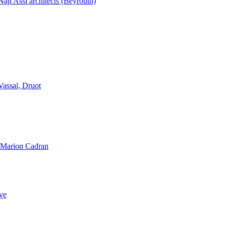
aji Assi architects (Beyrouth)
Vassal, Druot
, Marion Cadran
ve