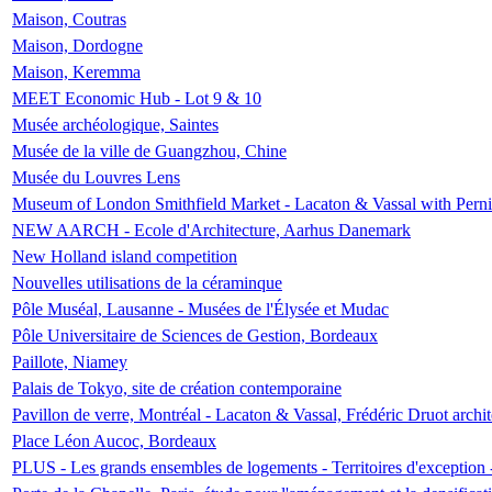
Maison, Coutras
Maison, Dordogne
Maison, Keremma
MEET Economic Hub - Lot 9 & 10
Musée archéologique, Saintes
Musée de la ville de Guangzhou, Chine
Musée du Louvres Lens
Museum of London Smithfield Market - Lacaton & Vassal with Pernil
NEW AARCH - Ecole d'Architecture, Aarhus Danemark
New Holland island competition
Nouvelles utilisations de la céraminque
Pôle Muséal, Lausanne - Musées de l'Élysée et Mudac
Pôle Universitaire de Sciences de Gestion, Bordeaux
Paillote, Niamey
Palais de Tokyo, site de création contemporaine
Pavillon de verre, Montréal - Lacaton & Vassal, Frédéric Druot arch
Place Léon Aucoc, Bordeaux
PLUS - Les grands ensembles de logements - Territoires d'exception 