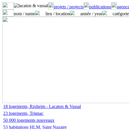
projets / projects
publications
agence
nom / name
lieu / location
année / year
catégorie
18 logements, Rixheim - Lacaton & Vassal
23 logements, Trignac
50 000 logements nouveaux
53 habitations HLM, Saint Nazaire