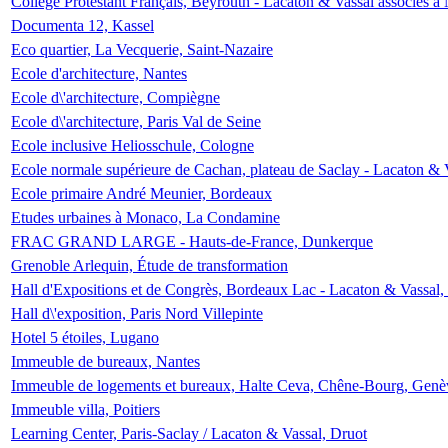
Collège Protestant Français, Beyrouth - Lacaton & Vassal associés à N
Documenta 12, Kassel
Eco quartier, La Vecquerie, Saint-Nazaire
Ecole d'architecture, Nantes
Ecole d\'architecture, Compiègne
Ecole d\'architecture, Paris Val de Seine
Ecole inclusive Heliosschule, Cologne
Ecole normale supérieure de Cachan, plateau de Saclay - Lacaton & 
Ecole primaire André Meunier, Bordeaux
Etudes urbaines à Monaco, La Condamine
FRAC GRAND LARGE - Hauts-de-France, Dunkerque
Grenoble Arlequin, Étude de transformation
Hall d'Expositions et de Congrès, Bordeaux Lac - Lacaton & Vassal
Hall d\'exposition, Paris Nord Villepinte
Hotel 5 étoiles, Lugano
Immeuble de bureaux, Nantes
Immeuble de logements et bureaux, Halte Ceva, Chêne-Bourg, Genè
Immeuble villa, Poitiers
Learning Center, Paris-Saclay / Lacaton & Vassal, Druot