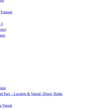
ion
, Tournai
13
ers)
aris
naie
nd Parc - Lacaton & Vassal, Druot, Hutin
& Vassal