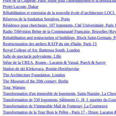
Porte de la Chapelle, Paris, étude pour l'aménagement et la densificat
Projet Lacoste, Dakar
Réhabilitation et extension de la nouvelle école d\'architecture LOCI
Réserves de la fondation Serralves, Porto
Résidence pour chercheurs, 107 logements, Cité Universitaire, Paris 
Radio Télévision Belge de la Communauté Française, Bruxelles (Rey
Rehabilitation and restructuring of buildings, Block Saint-Germain, P
Restructuration des ateliers RATP du site d'Italie, Paris 13
Royal College of Art, Battersea South, London
Salle de spectacle polyvalente, Lille
Siège de la CREA, Rouen - Lacaton & Vassal, Puech & Savoy
Station de ski Klekovaca, Bosnie-Herzégovine
The Architecture Foundation, London
The Museum of the 20th century, Berlin
Tour, Warsaw
Transformation d'un immeuble de logements, Saint-Nazaire, La Ches
Transformation de 530 logements, bâtiments G, H, I, quartier du Gra
Transformation de l\'immeuble Mail de Fontenay, La Courneuve
Transformation de la Tour Bois le Prêtre - Paris 17 - Druot, Lacaton 