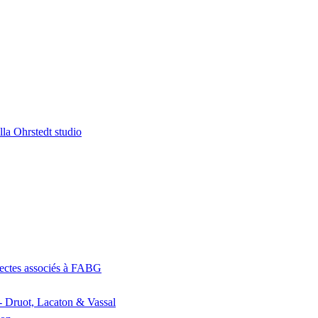
la Ohrstedt studio
itectes associés à FABG
- Druot, Lacaton & Vassal