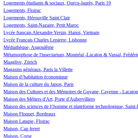
Logements étudiants & sociaux, Ourcq-Jaurès, Paris 19
Logements, Floirac
Logements, Hérouville Saint Clair
Logements, Saint-Nazaire, Petit Maroc
Lycée français Alexandre Yersin, Hanoi, Vietnam
Lycée Français Charles Lepierre, Lisbonne
Médiathèque, Angoulême
Métamorphose de l'insectarium, Montréal -Lacaton & Vassal, Frédéri
Maaglive, Zürich
Magasins généraux, Paris la Villette
Maison d\'habitation économique
Maison de la culture du Japon, Paris
Maison des Cultures et des Mémoires de Guyane, Cayenne - Lacaton
Maison des Métiers d'Art, Porte d'Aubervilliers
Maison des sciences de l\'homme et plateforme technologique, Saint
Maison Floquet, Bordeaux
Maison Latapie, Floirac
Maison, Cap ferret
Maison, Corse