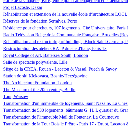
Porte de la Chapelle, Paris, étude pour l'aménagement et la densificat
Projet Lacoste, Dakar
Réhabilitation et extension de la nouvelle école d\'architecture LOCI
Réserves de la fondation Serralves, Porto
Résidence pour chercheurs, 107 logements, Cité Universitaire, Paris 
Radio Télévision Belge de la Communauté Française, Bruxelles (Rey
Rehabilitation and restructuring of buildings, Block Saint-Germain, P
Restructuration des ateliers RATP du site d'Italie, Paris 13
Royal College of Art, Battersea South, London
Salle de spectacle polyvalente, Lille
Siège de la CREA, Rouen - Lacaton & Vassal, Puech & Savoy
Station de ski Klekovaca, Bosnie-Herzégovine
The Architecture Foundation, London
The Museum of the 20th century, Berlin
Tour, Warsaw
Transformation d'un immeuble de logements, Saint-Nazaire, La Ches
Transformation de 530 logements, bâtiments G, H, I, quartier du Gra
Transformation de l\'immeuble Mail de Fontenay, La Courneuve
Transformation de la Tour Bois le Prêtre - Paris 17 - Druot, Lacaton 