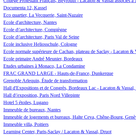
Collège Protestant Français, Beyrouth - Lacaton & Vassal associés à N
Documenta 12, Kassel
Eco quartier, La Vecquerie, Saint-Nazaire
Ecole d'architecture, Nantes
Ecole d\'architecture, Compiègne
Ecole d\'architecture, Paris Val de Seine
Ecole inclusive Heliosschule, Cologne
Ecole normale supérieure de Cachan, plateau de Saclay - Lacaton & 
Ecole primaire André Meunier, Bordeaux
Etudes urbaines à Monaco, La Condamine
FRAC GRAND LARGE - Hauts-de-France, Dunkerque
Grenoble Arlequin, Étude de transformation
Hall d'Expositions et de Congrès, Bordeaux Lac - Lacaton & Vassal
Hall d\'exposition, Paris Nord Villepinte
Hotel 5 étoiles, Lugano
Immeuble de bureaux, Nantes
Immeuble de logements et bureaux, Halte Ceva, Chêne-Bourg, Genè
Immeuble villa, Poitiers
Learning Center, Paris-Saclay / Lacaton & Vassal, Druot