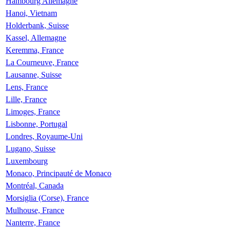
Hambourg Allemagne
Hanoi, Vietnam
Holderbank, Suisse
Kassel, Allemagne
Keremma, France
La Courneuve, France
Lausanne, Suisse
Lens, France
Lille, France
Limoges, France
Lisbonne, Portugal
Londres, Royaume-Uni
Lugano, Suisse
Luxembourg
Monaco, Principauté de Monaco
Montréal, Canada
Morsiglia (Corse), France
Mulhouse, France
Nanterre, France