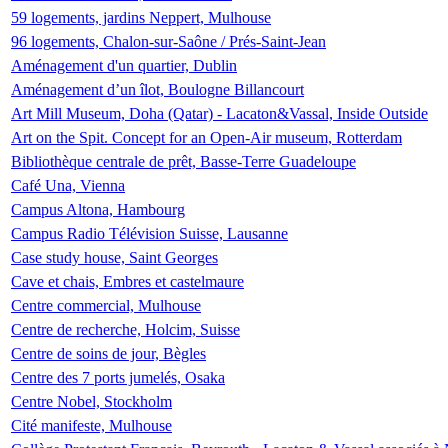
59 logements, jardins Neppert, Mulhouse
96 logements, Chalon-sur-Saône / Prés-Saint-Jean
Aménagement d'un quartier, Dublin
Aménagement d’un îlot, Boulogne Billancourt
Art Mill Museum, Doha (Qatar) - Lacaton&Vassal, Inside Outside
Art on the Spit. Concept for an Open-Air museum, Rotterdam
Bibliothèque centrale de prêt, Basse-Terre Guadeloupe
Café Una, Vienna
Campus Altona, Hambourg
Campus Radio Télévision Suisse, Lausanne
Case study house, Saint Georges
Cave et chais, Embres et castelmaure
Centre commercial, Mulhouse
Centre de recherche, Holcim, Suisse
Centre de soins de jour, Bègles
Centre des 7 ports jumelés, Osaka
Centre Nobel, Stockholm
Cité manifeste, Mulhouse