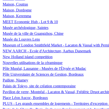
Maison, Coutras
Maison, Dordogne
Maison, Keremma
MEET Economic Hub - Lot 9 & 10
Musée archéologique, Saintes
Musée de la ville de Guangzhou, Chine
Musée du Louvres Lens
Museum of London Smithfield Market - Lacaton & Vassal with Pernil
NEW AARCH - Ecole d'Architecture, Aarhus Danemark
New Holland island competition
Nouvelles utilisations de la céraminque
Pôle Muséal, Lausanne - Musées de l'Élysée et Mudac
Pôle Universitaire de Sciences de Gestion, Bordeaux
Paillote, Niamey
Palais de Tokyo, site de création contemporaine
Pavillon de verre, Montréal - Lacaton & Vassal, Frédéric Druot arch
Place Léon Aucoc, Bordeaux
PLUS - Les grands ensembles de logements - Territoires d'exception 