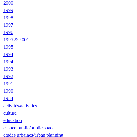
2000
1999
1998
1997
1996
1995 & 2001
1995
1994
1994
1993
1992
1991
1990
1984
activités/activities
culture
education
espace public/public space
etudes urbaines/urban planning