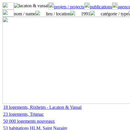
projets / projects
publications
agence
nom / name
lieu / location
1991
catégorie / type
18 logements, Rixheim - Lacaton & Vassal
23 logements, Trignac
50 000 logements nouveaux
53 habitations HLM, Saint Nazaire