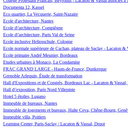
Collège Protestant Français, Beyrouth - Lacaton & Vassal associés à N
Documenta 12, Kassel
Eco quartier, La Vecquerie, Saint-Nazaire
Ecole d'architecture, Nantes
Ecole d\'architecture, Compiègne
Ecole d\'architecture, Paris Val de Seine
Ecole inclusive Heliosschule, Cologne
Ecole normale supérieure de Cachan, plateau de Saclay - Lacaton & 
Ecole primaire André Meunier, Bordeaux
Etudes urbaines à Monaco, La Condamine
FRAC GRAND LARGE - Hauts-de-France, Dunkerque
Grenoble Arlequin, Étude de transformation
Hall d'Expositions et de Congrès, Bordeaux Lac - Lacaton & Vassal
Hall d\'exposition, Paris Nord Villepinte
Hotel 5 étoiles, Lugano
Immeuble de bureaux, Nantes
Immeuble de logements et bureaux, Halte Ceva, Chêne-Bourg, Genè
Immeuble villa, Poitiers
Learning Center, Paris-Saclay / Lacaton & Vassal, Druot