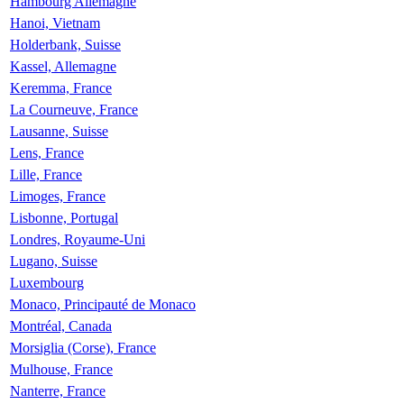
Hambourg Allemagne
Hanoi, Vietnam
Holderbank, Suisse
Kassel, Allemagne
Keremma, France
La Courneuve, France
Lausanne, Suisse
Lens, France
Lille, France
Limoges, France
Lisbonne, Portugal
Londres, Royaume-Uni
Lugano, Suisse
Luxembourg
Monaco, Principauté de Monaco
Montréal, Canada
Morsiglia (Corse), France
Mulhouse, France
Nanterre, France