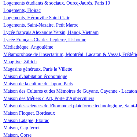
Logements étudiants & sociaux, Ourcq-Jaurès, Paris 19
Logements, Floirac
Logements, Hérouville Saint Clair
Logements, Saint-Nazaire, Petit Maroc
Lycée français Alexandre Yersin, Hanoi, Vietnam
Lycée Français Charles Lepierre, Lisbonne
Médiathèque, Angoulême
Métamorphose de l'insectarium, Montréal -Lacaton & Vassal, Frédéri
Maaglive, Zürich
Magasins généraux, Paris la Villette
Maison d\'habitation économique
Maison de la culture du Japon, Paris
Maison des Cultures et des Mémoires de Guyane, Cayenne - Lacaton
Maison des Métiers d'Art, Porte d'Aubervilliers
Maison des sciences de l\'homme et plateforme technologique, Saint
Maison Floquet, Bordeaux
Maison Latapie, Floirac
Maison, Cap ferret
Maison, Corse