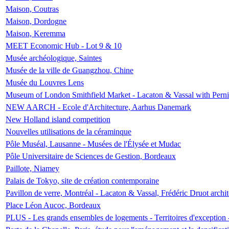
Maison, Coutras
Maison, Dordogne
Maison, Keremma
MEET Economic Hub - Lot 9 & 10
Musée archéologique, Saintes
Musée de la ville de Guangzhou, Chine
Musée du Louvres Lens
Museum of London Smithfield Market - Lacaton & Vassal with Pernil
NEW AARCH - Ecole d'Architecture, Aarhus Danemark
New Holland island competition
Nouvelles utilisations de la céraminque
Pôle Muséal, Lausanne - Musées de l'Élysée et Mudac
Pôle Universitaire de Sciences de Gestion, Bordeaux
Paillote, Niamey
Palais de Tokyo, site de création contemporaine
Pavillon de verre, Montréal - Lacaton & Vassal, Frédéric Druot arch
Place Léon Aucoc, Bordeaux
PLUS - Les grands ensembles de logements - Territoires d'exception 