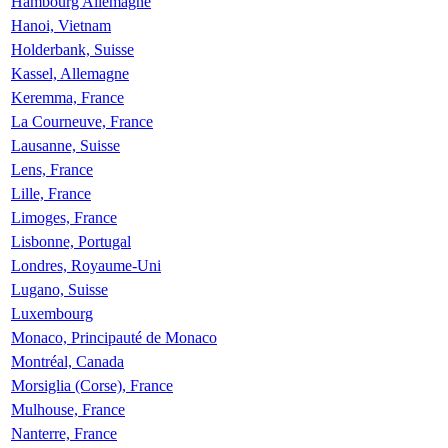
Hambourg Allemagne
Hanoi, Vietnam
Holderbank, Suisse
Kassel, Allemagne
Keremma, France
La Courneuve, France
Lausanne, Suisse
Lens, France
Lille, France
Limoges, France
Lisbonne, Portugal
Londres, Royaume-Uni
Lugano, Suisse
Luxembourg
Monaco, Principauté de Monaco
Montréal, Canada
Morsiglia (Corse), France
Mulhouse, France
Nanterre, France