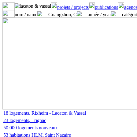
projets / projects
publications
agence
nom / name
Guangzhou, C
année / year
catégori
18 logements, Rixheim - Lacaton & Vassal
23 logements, Trignac
50 000 logements nouveaux
53 habitations HLM, Saint Nazaire