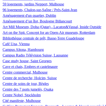
59 logements, jardins Neppert, Mulhouse
96 logements, Chalon-sur-Saône / Prés-Saint-Jean
Aménagement d'un quartier, Dublin
Aménagement d’un îlot, Boulogne Billancourt
Art Mill Museum, Doha (Qatar) - Lacaton&Vassal, Inside Outside
Art on the Spit. Concept for an Open-Air museum, Rotterdam
Bibliothèque centrale de prêt, Basse-Terre Guadeloupe
Café Una, Vienna
Campus Altona, Hambourg
Campus Radio Télévision Suisse, Lausanne
Case study house, Saint Georges
Cave et chais, Embres et castelmaure
Centre commercial, Mulhouse
Centre de recherche, Holcim, Suisse
Centre de soins de jour, Bègles
Centre des 7 ports jumelés, Osaka
Centre Nobel, Stockholm
Cité manifeste, Mulhouse