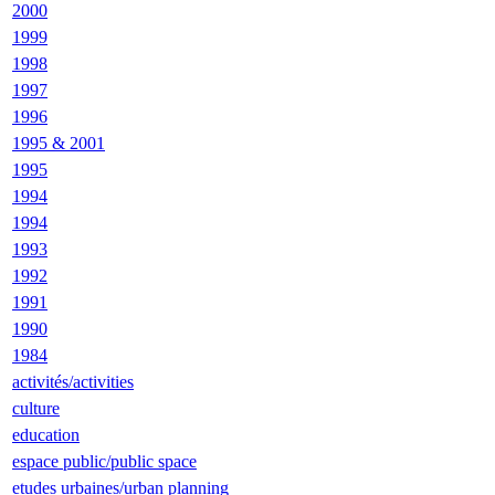
2000
1999
1998
1997
1996
1995 & 2001
1995
1994
1994
1993
1992
1991
1990
1984
activités/activities
culture
education
espace public/public space
etudes urbaines/urban planning