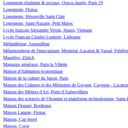
Logements étudiants & sociaux, Ourcq-Jaurès, Paris 19
Logements, Floirac
Logements, Hérouville Saint Clair
Logements, Saint-Nazaire, Petit Maroc
Lycée français Alexandre Yersin, Hanoi, Vietnam
Lycée Français Charles Lepierre, Lisbonne
Médiathèque, Angoulême
Métamorphose de l'insectarium, Montréal -Lacaton & Vassal, Frédéri
Maaglive, Zürich
Magasins généraux, Paris la Villette
Maison d\'habitation économique
Maison de la culture du Japon, Paris
Maison des Cultures et des Mémoires de Guyane, Cayenne - Lacaton
Maison des Métiers d'Art, Porte d'Aubervilliers
Maison des sciences de l\'homme et plateforme technologique, Saint
Maison Floquet, Bordeaux
Maison Latapie, Floirac
Maison, Cap ferret
Maison, Corse