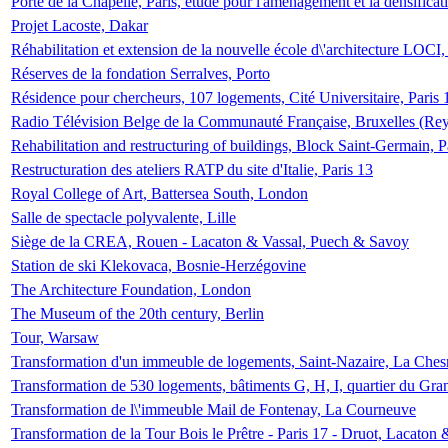
Porte de la Chapelle, Paris, étude pour l'aménagement et la densificat
Projet Lacoste, Dakar
Réhabilitation et extension de la nouvelle école d\'architecture LOCI
Réserves de la fondation Serralves, Porto
Résidence pour chercheurs, 107 logements, Cité Universitaire, Paris 
Radio Télévision Belge de la Communauté Française, Bruxelles (Rey
Rehabilitation and restructuring of buildings, Block Saint-Germain, P
Restructuration des ateliers RATP du site d'Italie, Paris 13
Royal College of Art, Battersea South, London
Salle de spectacle polyvalente, Lille
Siège de la CREA, Rouen - Lacaton & Vassal, Puech & Savoy
Station de ski Klekovaca, Bosnie-Herzégovine
The Architecture Foundation, London
The Museum of the 20th century, Berlin
Tour, Warsaw
Transformation d'un immeuble de logements, Saint-Nazaire, La Ches
Transformation de 530 logements, bâtiments G, H, I, quartier du Gra
Transformation de l\'immeuble Mail de Fontenay, La Courneuve
Transformation de la Tour Bois le Prêtre - Paris 17 - Druot, Lacaton 