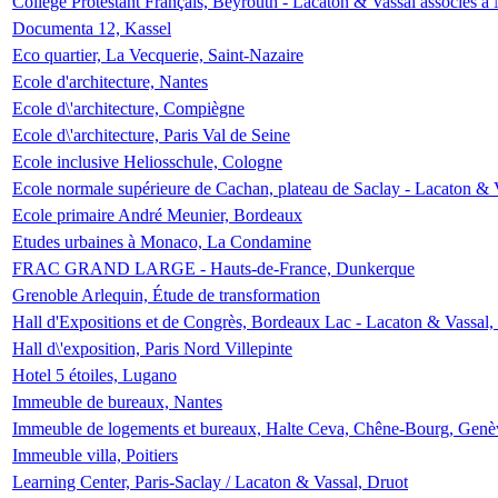
Collège Protestant Français, Beyrouth - Lacaton & Vassal associés à N
Documenta 12, Kassel
Eco quartier, La Vecquerie, Saint-Nazaire
Ecole d'architecture, Nantes
Ecole d\'architecture, Compiègne
Ecole d\'architecture, Paris Val de Seine
Ecole inclusive Heliosschule, Cologne
Ecole normale supérieure de Cachan, plateau de Saclay - Lacaton & 
Ecole primaire André Meunier, Bordeaux
Etudes urbaines à Monaco, La Condamine
FRAC GRAND LARGE - Hauts-de-France, Dunkerque
Grenoble Arlequin, Étude de transformation
Hall d'Expositions et de Congrès, Bordeaux Lac - Lacaton & Vassal
Hall d\'exposition, Paris Nord Villepinte
Hotel 5 étoiles, Lugano
Immeuble de bureaux, Nantes
Immeuble de logements et bureaux, Halte Ceva, Chêne-Bourg, Genè
Immeuble villa, Poitiers
Learning Center, Paris-Saclay / Lacaton & Vassal, Druot