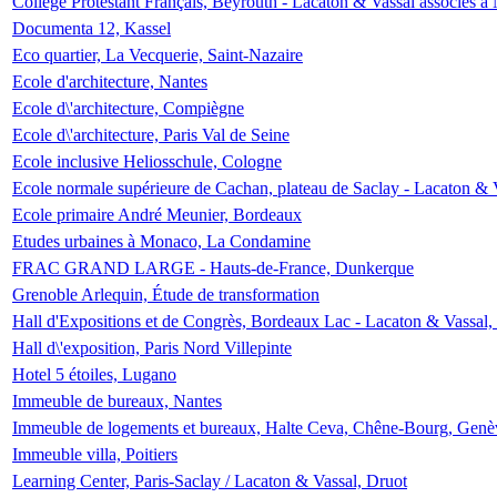
Collège Protestant Français, Beyrouth - Lacaton & Vassal associés à N
Documenta 12, Kassel
Eco quartier, La Vecquerie, Saint-Nazaire
Ecole d'architecture, Nantes
Ecole d\'architecture, Compiègne
Ecole d\'architecture, Paris Val de Seine
Ecole inclusive Heliosschule, Cologne
Ecole normale supérieure de Cachan, plateau de Saclay - Lacaton & 
Ecole primaire André Meunier, Bordeaux
Etudes urbaines à Monaco, La Condamine
FRAC GRAND LARGE - Hauts-de-France, Dunkerque
Grenoble Arlequin, Étude de transformation
Hall d'Expositions et de Congrès, Bordeaux Lac - Lacaton & Vassal
Hall d\'exposition, Paris Nord Villepinte
Hotel 5 étoiles, Lugano
Immeuble de bureaux, Nantes
Immeuble de logements et bureaux, Halte Ceva, Chêne-Bourg, Genè
Immeuble villa, Poitiers
Learning Center, Paris-Saclay / Lacaton & Vassal, Druot