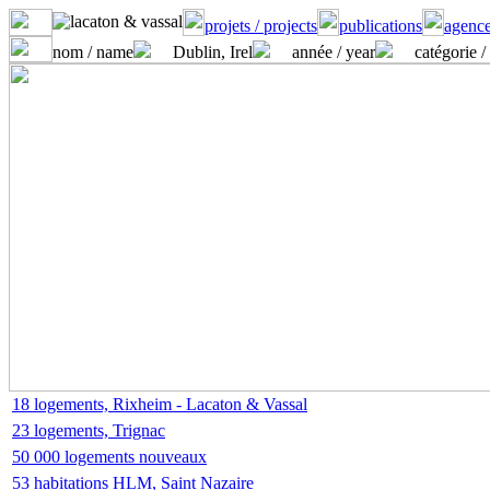
projets / projects
publications
agence
nom / name
Dublin, Irel
année / year
catégorie /
18 logements, Rixheim - Lacaton & Vassal
23 logements, Trignac
50 000 logements nouveaux
53 habitations HLM, Saint Nazaire