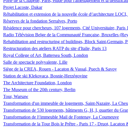
Porte de la Chapelle, Paris, étude pour l'aménagement et la densificat
Projet Lacoste, Dakar
Réhabilitation et extension de la nouvelle école d\'architecture LOCI
Réserves de la fondation Serralves, Porto
Résidence pour chercheurs, 107 logements, Cité Universitaire, Paris 
Radio Télévision Belge de la Communauté Française, Bruxelles (Rey
Rehabilitation and restructuring of buildings, Block Saint-Germain, P
Restructuration des ateliers RATP du site d'Italie, Paris 13
Royal College of Art, Battersea South, London
Salle de spectacle polyvalente, Lille
Siège de la CREA, Rouen - Lacaton & Vassal, Puech & Savoy
Station de ski Klekovaca, Bosnie-Herzégovine
The Architecture Foundation, London
The Museum of the 20th century, Berlin
Tour, Warsaw
Transformation d'un immeuble de logements, Saint-Nazaire, La Ches
Transformation de 530 logements, bâtiments G, H, I, quartier du Gra
Transformation de l\'immeuble Mail de Fontenay, La Courneuve
Transformation de la Tour Bois le Prêtre - Paris 17 - Druot, Lacaton 