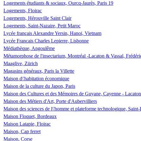
Logements étudiants & sociaux, Ourcq-Jaurès, Paris 19
Logements, Floirac
Logements, Hérouville Saint Clair
Logements, Saint-Nazaire, Petit Maroc
Lycée français Alexandre Yersin, Hanoi, Vietnam
Lycée Français Charles Lepierre, Lisbonne
Médiathèque, Angoulême
Métamorphose de l'insectarium, Montréal -Lacaton & Vassal, Frédéri
Maaglive, Zürich
Magasins généraux, Paris la Villette
Maison d\'habitation économique
Maison de la culture du Japon, Paris
Maison des Cultures et des Mémoires de Guyane, Cayenne - Lacaton
Maison des Métiers d'Art, Porte d'Aubervilliers
Maison des sciences de l\'homme et plateforme technologique, Saint
Maison Floquet, Bordeaux
Maison Latapie, Floirac
Maison, Cap ferret
Maison, Corse