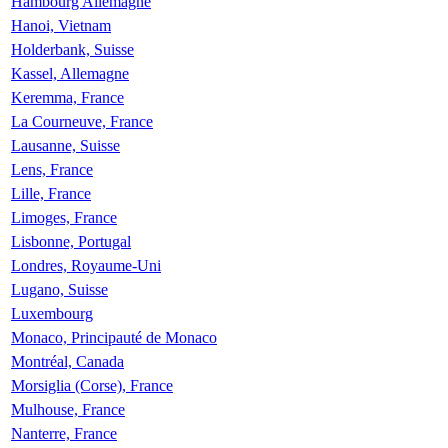
Hambourg Allemagne
Hanoi, Vietnam
Holderbank, Suisse
Kassel, Allemagne
Keremma, France
La Courneuve, France
Lausanne, Suisse
Lens, France
Lille, France
Limoges, France
Lisbonne, Portugal
Londres, Royaume-Uni
Lugano, Suisse
Luxembourg
Monaco, Principauté de Monaco
Montréal, Canada
Morsiglia (Corse), France
Mulhouse, France
Nanterre, France