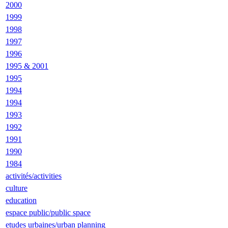
2000
1999
1998
1997
1996
1995 & 2001
1995
1994
1994
1993
1992
1991
1990
1984
activités/activities
culture
education
espace public/public space
etudes urbaines/urban planning