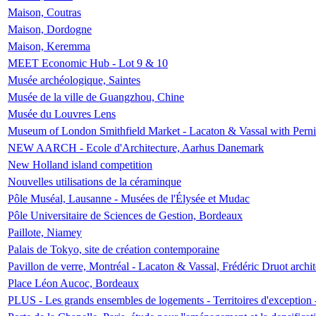
Maison, Coutras
Maison, Dordogne
Maison, Keremma
MEET Economic Hub - Lot 9 & 10
Musée archéologique, Saintes
Musée de la ville de Guangzhou, Chine
Musée du Louvres Lens
Museum of London Smithfield Market - Lacaton & Vassal with Pernil
NEW AARCH - Ecole d'Architecture, Aarhus Danemark
New Holland island competition
Nouvelles utilisations de la céraminque
Pôle Muséal, Lausanne - Musées de l'Élysée et Mudac
Pôle Universitaire de Sciences de Gestion, Bordeaux
Paillote, Niamey
Palais de Tokyo, site de création contemporaine
Pavillon de verre, Montréal - Lacaton & Vassal, Frédéric Druot arch
Place Léon Aucoc, Bordeaux
PLUS - Les grands ensembles de logements - Territoires d'exception 