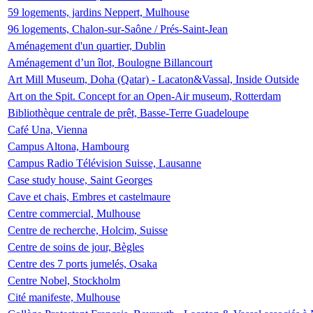
59 logements, jardins Neppert, Mulhouse
96 logements, Chalon-sur-Saône / Prés-Saint-Jean
Aménagement d'un quartier, Dublin
Aménagement d’un îlot, Boulogne Billancourt
Art Mill Museum, Doha (Qatar) - Lacaton&Vassal, Inside Outside
Art on the Spit. Concept for an Open-Air museum, Rotterdam
Bibliothèque centrale de prêt, Basse-Terre Guadeloupe
Café Una, Vienna
Campus Altona, Hambourg
Campus Radio Télévision Suisse, Lausanne
Case study house, Saint Georges
Cave et chais, Embres et castelmaure
Centre commercial, Mulhouse
Centre de recherche, Holcim, Suisse
Centre de soins de jour, Bègles
Centre des 7 ports jumelés, Osaka
Centre Nobel, Stockholm
Cité manifeste, Mulhouse