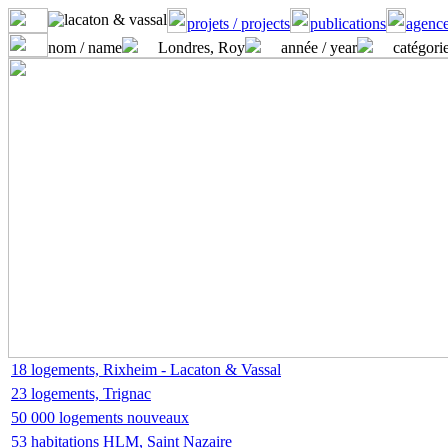
projets / projects
publications
agence
nom / name
Londres, Roy
année / year
catégorie
18 logements, Rixheim - Lacaton & Vassal
23 logements, Trignac
50 000 logements nouveaux
53 habitations HLM, Saint Nazaire