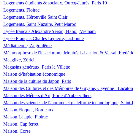
Logements étudiants & sociaux, Ourcq-Jaurès, Paris 19
Logements, Floirac
Logements, Hérouville Saint Clair
Logements, Saint-Nazaire, Petit Maroc
Lycée français Alexandre Yersin, Hanoi, Vietnam
Lycée Français Charles Lepierre, Lisbonne
Médiathèque, Angoulême
Métamorphose de l'insectarium, Montréal -Lacaton & Vassal, Frédéri
Maaglive, Zürich
Magasins généraux, Paris la Villette
Maison d\'habitation économique
Maison de la culture du Japon, Paris
Maison des Cultures et des Mémoires de Guyane, Cayenne - Lacaton
Maison des Métiers d'Art, Porte d'Aubervilliers
Maison des sciences de l\'homme et plateforme technologique, Saint
Maison Floquet, Bordeaux
Maison Latapie, Floirac
Maison, Cap ferret
Maison, Corse