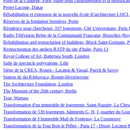
Porte de la Chapelle, Paris, étude pour l'aménagement et la densificat
Projet Lacoste, Dakar
Réhabilitation et extension de la nouvelle école d\'architecture LOCI
Réserves de la fondation Serralves, Porto
Résidence pour chercheurs, 107 logements, Cité Universitaire, Paris 
Radio Télévision Belge de la Communauté Française, Bruxelles (Rey
Rehabilitation and restructuring of buildings, Block Saint-Germain, P
Restructuration des ateliers RATP du site d'Italie, Paris 13
Royal College of Art, Battersea South, London
Salle de spectacle polyvalente, Lille
Siège de la CREA, Rouen - Lacaton & Vassal, Puech & Savoy
Station de ski Klekovaca, Bosnie-Herzégovine
The Architecture Foundation, London
The Museum of the 20th century, Berlin
Tour, Warsaw
Transformation d'un immeuble de logements, Saint-Nazaire, La Ches
Transformation de 530 logements, bâtiments G, H, I, quartier du Gra
Transformation de l\'immeuble Mail de Fontenay, La Courneuve
Transformation de la Tour Bois le Prêtre - Paris 17 - Druot, Lacaton 