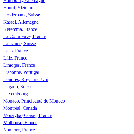
Hambourg Allemagne
Hanoi, Vietnam
Holderbank, Suisse
Kassel, Allemagne
Keremma, France
La Courneuve, France
Lausanne, Suisse
Lens, France
Lille, France
Limoges, France
Lisbonne, Portugal
Londres, Royaume-Uni
Lugano, Suisse
Luxembourg
Monaco, Principauté de Monaco
Montréal, Canada
Morsiglia (Corse), France
Mulhouse, France
Nanterre, France