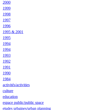
2000
1999
1998
1997
1996
1995 & 2001
1995
1994
1994
1993
1992
1991
1990
1984
activités/activities
culture
education
espace public/public space
etudes urbaines/urban planning