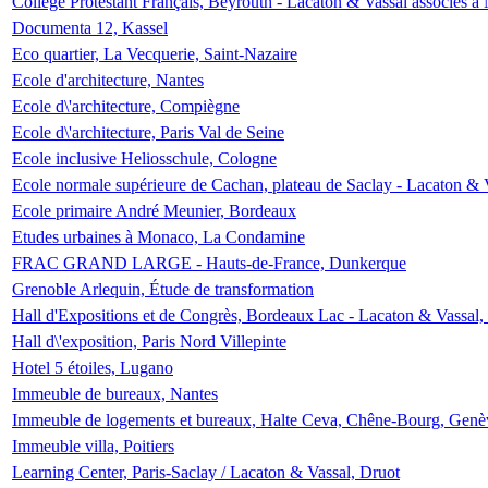
Collège Protestant Français, Beyrouth - Lacaton & Vassal associés à N
Documenta 12, Kassel
Eco quartier, La Vecquerie, Saint-Nazaire
Ecole d'architecture, Nantes
Ecole d\'architecture, Compiègne
Ecole d\'architecture, Paris Val de Seine
Ecole inclusive Heliosschule, Cologne
Ecole normale supérieure de Cachan, plateau de Saclay - Lacaton & 
Ecole primaire André Meunier, Bordeaux
Etudes urbaines à Monaco, La Condamine
FRAC GRAND LARGE - Hauts-de-France, Dunkerque
Grenoble Arlequin, Étude de transformation
Hall d'Expositions et de Congrès, Bordeaux Lac - Lacaton & Vassal
Hall d\'exposition, Paris Nord Villepinte
Hotel 5 étoiles, Lugano
Immeuble de bureaux, Nantes
Immeuble de logements et bureaux, Halte Ceva, Chêne-Bourg, Genè
Immeuble villa, Poitiers
Learning Center, Paris-Saclay / Lacaton & Vassal, Druot