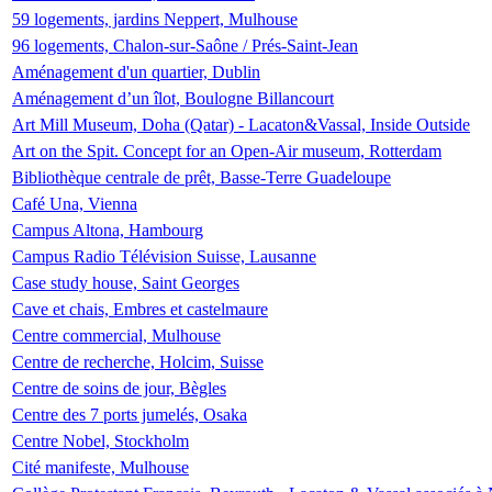
59 logements, jardins Neppert, Mulhouse
96 logements, Chalon-sur-Saône / Prés-Saint-Jean
Aménagement d'un quartier, Dublin
Aménagement d’un îlot, Boulogne Billancourt
Art Mill Museum, Doha (Qatar) - Lacaton&Vassal, Inside Outside
Art on the Spit. Concept for an Open-Air museum, Rotterdam
Bibliothèque centrale de prêt, Basse-Terre Guadeloupe
Café Una, Vienna
Campus Altona, Hambourg
Campus Radio Télévision Suisse, Lausanne
Case study house, Saint Georges
Cave et chais, Embres et castelmaure
Centre commercial, Mulhouse
Centre de recherche, Holcim, Suisse
Centre de soins de jour, Bègles
Centre des 7 ports jumelés, Osaka
Centre Nobel, Stockholm
Cité manifeste, Mulhouse