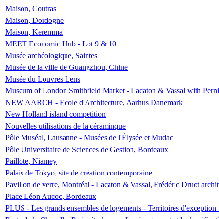
Maison, Coutras
Maison, Dordogne
Maison, Keremma
MEET Economic Hub - Lot 9 & 10
Musée archéologique, Saintes
Musée de la ville de Guangzhou, Chine
Musée du Louvres Lens
Museum of London Smithfield Market - Lacaton & Vassal with Pernil
NEW AARCH - Ecole d'Architecture, Aarhus Danemark
New Holland island competition
Nouvelles utilisations de la céraminque
Pôle Muséal, Lausanne - Musées de l'Élysée et Mudac
Pôle Universitaire de Sciences de Gestion, Bordeaux
Paillote, Niamey
Palais de Tokyo, site de création contemporaine
Pavillon de verre, Montréal - Lacaton & Vassal, Frédéric Druot arch
Place Léon Aucoc, Bordeaux
PLUS - Les grands ensembles de logements - Territoires d'exception 