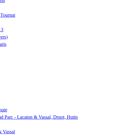
ion
, Tournai
13
ers)
aris
naie
nd Parc - Lacaton & Vassal, Druot, Hutin
& Vassal