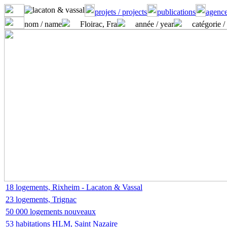
projets / projects
publications
agence
nom / name
Floirac, Fra
année / year
catégorie /
18 logements, Rixheim - Lacaton & Vassal
23 logements, Trignac
50 000 logements nouveaux
53 habitations HLM, Saint Nazaire