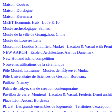
Maison, Coutras
Maison, Dordogne
Maison, Keremma
MEET Economic Hub - Lot 9 & 10
Musée archéologique, Saintes
Musée de la ville de Guangzhou, Chine
Musée du Louvres Lens
Museum of London Smithfield Market - Lacaton & Vassal with Pernil
NEW AARCH - Ecole d'Architecture, Aarhus Danemark
New Holland island competition
Nouvelles utilisations de la céraminque
Pôle Muséal, Lausanne - Musées de l'Élysée et Mudac
Pôle Universitaire de Sciences de Gestion, Bordeaux
Paillote, Niamey
Palais de Tokyo, site de création contemporaine
Pavillon de verre, Montréal - Lacaton & Vassal, Frédéric Druot arch
Place Léon Aucoc, Bordeaux
PLUS - Les grands ensembles de logements - Territoires d'exception 