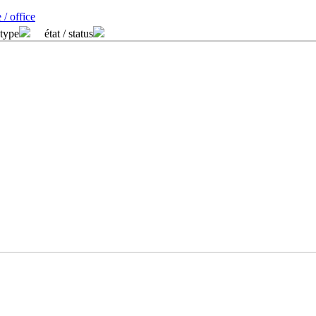
 / office
 type
état / status