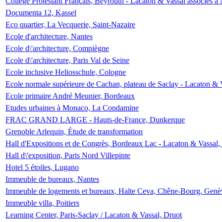
Collège Protestant Français, Beyrouth - Lacaton & Vassal associés à N
Documenta 12, Kassel
Eco quartier, La Vecquerie, Saint-Nazaire
Ecole d'architecture, Nantes
Ecole d\'architecture, Compiègne
Ecole d\'architecture, Paris Val de Seine
Ecole inclusive Heliosschule, Cologne
Ecole normale supérieure de Cachan, plateau de Saclay - Lacaton & 
Ecole primaire André Meunier, Bordeaux
Etudes urbaines à Monaco, La Condamine
FRAC GRAND LARGE - Hauts-de-France, Dunkerque
Grenoble Arlequin, Étude de transformation
Hall d'Expositions et de Congrès, Bordeaux Lac - Lacaton & Vassal
Hall d\'exposition, Paris Nord Villepinte
Hotel 5 étoiles, Lugano
Immeuble de bureaux, Nantes
Immeuble de logements et bureaux, Halte Ceva, Chêne-Bourg, Genè
Immeuble villa, Poitiers
Learning Center, Paris-Saclay / Lacaton & Vassal, Druot