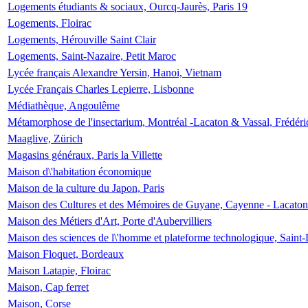
Logements étudiants & sociaux, Ourcq-Jaurès, Paris 19
Logements, Floirac
Logements, Hérouville Saint Clair
Logements, Saint-Nazaire, Petit Maroc
Lycée français Alexandre Yersin, Hanoi, Vietnam
Lycée Français Charles Lepierre, Lisbonne
Médiathèque, Angoulême
Métamorphose de l'insectarium, Montréal -Lacaton & Vassal, Frédéri
Maaglive, Zürich
Magasins généraux, Paris la Villette
Maison d\'habitation économique
Maison de la culture du Japon, Paris
Maison des Cultures et des Mémoires de Guyane, Cayenne - Lacaton
Maison des Métiers d'Art, Porte d'Aubervilliers
Maison des sciences de l\'homme et plateforme technologique, Saint
Maison Floquet, Bordeaux
Maison Latapie, Floirac
Maison, Cap ferret
Maison, Corse