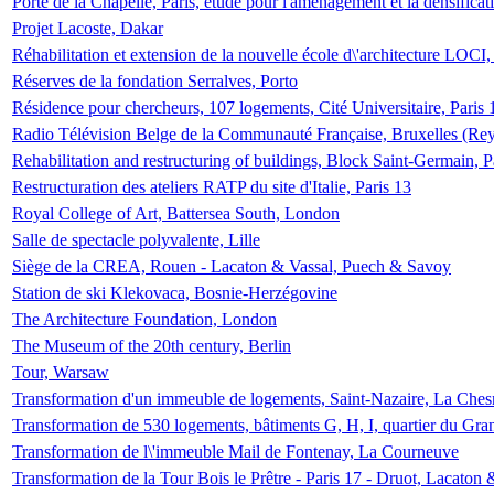
Porte de la Chapelle, Paris, étude pour l'aménagement et la densificat
Projet Lacoste, Dakar
Réhabilitation et extension de la nouvelle école d\'architecture LOCI
Réserves de la fondation Serralves, Porto
Résidence pour chercheurs, 107 logements, Cité Universitaire, Paris 
Radio Télévision Belge de la Communauté Française, Bruxelles (Rey
Rehabilitation and restructuring of buildings, Block Saint-Germain, P
Restructuration des ateliers RATP du site d'Italie, Paris 13
Royal College of Art, Battersea South, London
Salle de spectacle polyvalente, Lille
Siège de la CREA, Rouen - Lacaton & Vassal, Puech & Savoy
Station de ski Klekovaca, Bosnie-Herzégovine
The Architecture Foundation, London
The Museum of the 20th century, Berlin
Tour, Warsaw
Transformation d'un immeuble de logements, Saint-Nazaire, La Ches
Transformation de 530 logements, bâtiments G, H, I, quartier du Gra
Transformation de l\'immeuble Mail de Fontenay, La Courneuve
Transformation de la Tour Bois le Prêtre - Paris 17 - Druot, Lacaton 