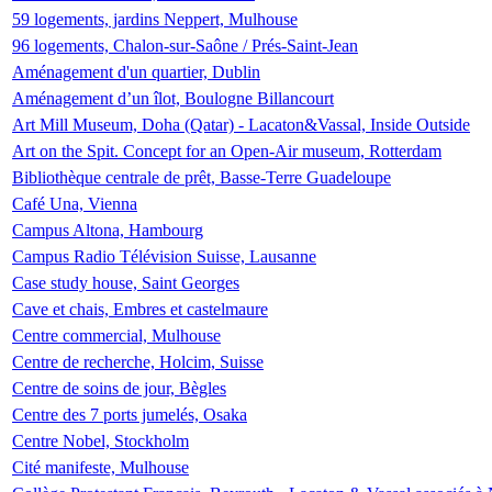
59 logements, jardins Neppert, Mulhouse
96 logements, Chalon-sur-Saône / Prés-Saint-Jean
Aménagement d'un quartier, Dublin
Aménagement d’un îlot, Boulogne Billancourt
Art Mill Museum, Doha (Qatar) - Lacaton&Vassal, Inside Outside
Art on the Spit. Concept for an Open-Air museum, Rotterdam
Bibliothèque centrale de prêt, Basse-Terre Guadeloupe
Café Una, Vienna
Campus Altona, Hambourg
Campus Radio Télévision Suisse, Lausanne
Case study house, Saint Georges
Cave et chais, Embres et castelmaure
Centre commercial, Mulhouse
Centre de recherche, Holcim, Suisse
Centre de soins de jour, Bègles
Centre des 7 ports jumelés, Osaka
Centre Nobel, Stockholm
Cité manifeste, Mulhouse