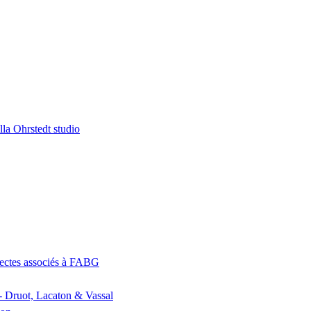
la Ohrstedt studio
itectes associés à FABG
- Druot, Lacaton & Vassal