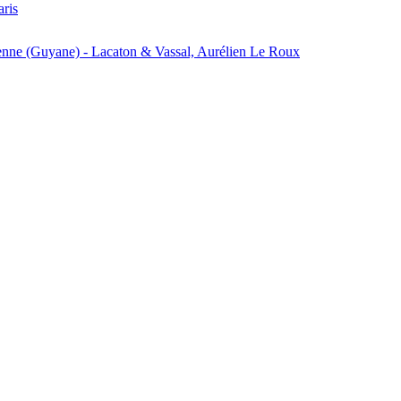
aris
enne (Guyane) - Lacaton & Vassal, Aurélien Le Roux