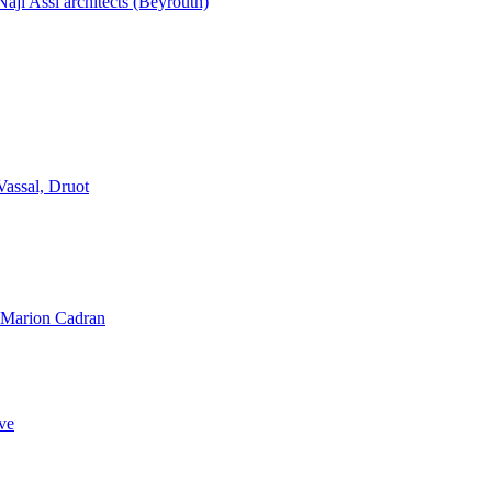
aji Assi architects (Beyrouth)
Vassal, Druot
, Marion Cadran
ve