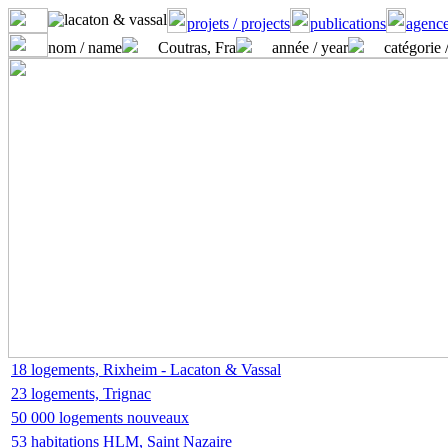
projets / projects
publications
agence
nom / name
Coutras, Fra
année / year
catégorie 
18 logements, Rixheim - Lacaton & Vassal
23 logements, Trignac
50 000 logements nouveaux
53 habitations HLM, Saint Nazaire