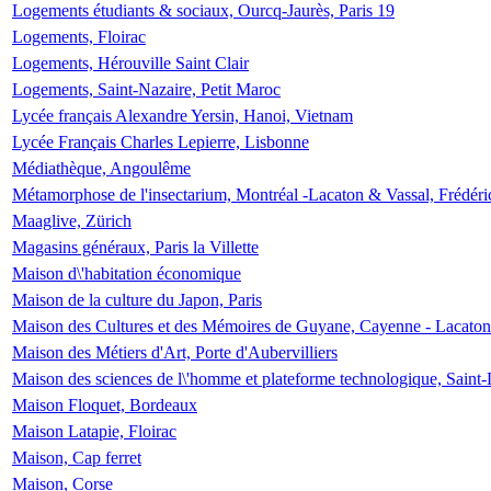
Logements étudiants & sociaux, Ourcq-Jaurès, Paris 19
Logements, Floirac
Logements, Hérouville Saint Clair
Logements, Saint-Nazaire, Petit Maroc
Lycée français Alexandre Yersin, Hanoi, Vietnam
Lycée Français Charles Lepierre, Lisbonne
Médiathèque, Angoulême
Métamorphose de l'insectarium, Montréal -Lacaton & Vassal, Frédéri
Maaglive, Zürich
Magasins généraux, Paris la Villette
Maison d\'habitation économique
Maison de la culture du Japon, Paris
Maison des Cultures et des Mémoires de Guyane, Cayenne - Lacaton
Maison des Métiers d'Art, Porte d'Aubervilliers
Maison des sciences de l\'homme et plateforme technologique, Saint
Maison Floquet, Bordeaux
Maison Latapie, Floirac
Maison, Cap ferret
Maison, Corse