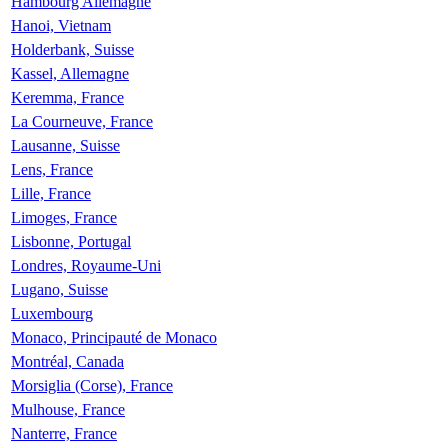
Hambourg Allemagne
Hanoi, Vietnam
Holderbank, Suisse
Kassel, Allemagne
Keremma, France
La Courneuve, France
Lausanne, Suisse
Lens, France
Lille, France
Limoges, France
Lisbonne, Portugal
Londres, Royaume-Uni
Lugano, Suisse
Luxembourg
Monaco, Principauté de Monaco
Montréal, Canada
Morsiglia (Corse), France
Mulhouse, France
Nanterre, France