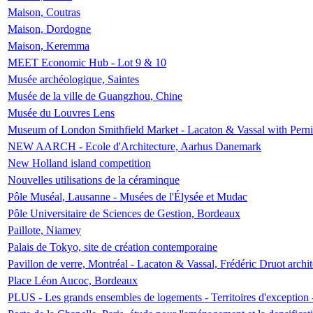
Maison, Coutras
Maison, Dordogne
Maison, Keremma
MEET Economic Hub - Lot 9 & 10
Musée archéologique, Saintes
Musée de la ville de Guangzhou, Chine
Musée du Louvres Lens
Museum of London Smithfield Market - Lacaton & Vassal with Pernil
NEW AARCH - Ecole d'Architecture, Aarhus Danemark
New Holland island competition
Nouvelles utilisations de la céraminque
Pôle Muséal, Lausanne - Musées de l'Élysée et Mudac
Pôle Universitaire de Sciences de Gestion, Bordeaux
Paillote, Niamey
Palais de Tokyo, site de création contemporaine
Pavillon de verre, Montréal - Lacaton & Vassal, Frédéric Druot arch
Place Léon Aucoc, Bordeaux
PLUS - Les grands ensembles de logements - Territoires d'exception 