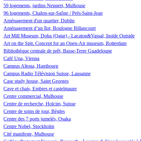
59 logements, jardins Neppert, Mulhouse
96 logements, Chalon-sur-Saône / Prés-Saint-Jean
Aménagement d'un quartier, Dublin
Aménagement d’un îlot, Boulogne Billancourt
Art Mill Museum, Doha (Qatar) - Lacaton&Vassal, Inside Outside
Art on the Spit. Concept for an Open-Air museum, Rotterdam
Bibliothèque centrale de prêt, Basse-Terre Guadeloupe
Café Una, Vienna
Campus Altona, Hambourg
Campus Radio Télévision Suisse, Lausanne
Case study house, Saint Georges
Cave et chais, Embres et castelmaure
Centre commercial, Mulhouse
Centre de recherche, Holcim, Suisse
Centre de soins de jour, Bègles
Centre des 7 ports jumelés, Osaka
Centre Nobel, Stockholm
Cité manifeste, Mulhouse