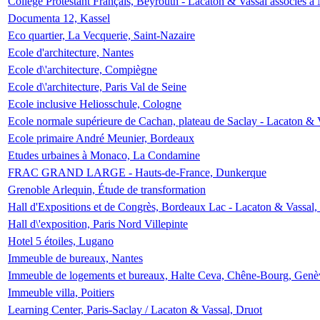
Collège Protestant Français, Beyrouth - Lacaton & Vassal associés à N
Documenta 12, Kassel
Eco quartier, La Vecquerie, Saint-Nazaire
Ecole d'architecture, Nantes
Ecole d\'architecture, Compiègne
Ecole d\'architecture, Paris Val de Seine
Ecole inclusive Heliosschule, Cologne
Ecole normale supérieure de Cachan, plateau de Saclay - Lacaton & 
Ecole primaire André Meunier, Bordeaux
Etudes urbaines à Monaco, La Condamine
FRAC GRAND LARGE - Hauts-de-France, Dunkerque
Grenoble Arlequin, Étude de transformation
Hall d'Expositions et de Congrès, Bordeaux Lac - Lacaton & Vassal
Hall d\'exposition, Paris Nord Villepinte
Hotel 5 étoiles, Lugano
Immeuble de bureaux, Nantes
Immeuble de logements et bureaux, Halte Ceva, Chêne-Bourg, Genè
Immeuble villa, Poitiers
Learning Center, Paris-Saclay / Lacaton & Vassal, Druot