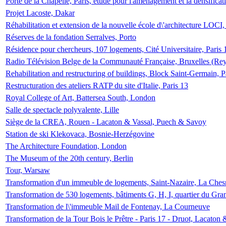
Porte de la Chapelle, Paris, étude pour l'aménagement et la densificat
Projet Lacoste, Dakar
Réhabilitation et extension de la nouvelle école d\'architecture LOCI
Réserves de la fondation Serralves, Porto
Résidence pour chercheurs, 107 logements, Cité Universitaire, Paris 
Radio Télévision Belge de la Communauté Française, Bruxelles (Rey
Rehabilitation and restructuring of buildings, Block Saint-Germain, P
Restructuration des ateliers RATP du site d'Italie, Paris 13
Royal College of Art, Battersea South, London
Salle de spectacle polyvalente, Lille
Siège de la CREA, Rouen - Lacaton & Vassal, Puech & Savoy
Station de ski Klekovaca, Bosnie-Herzégovine
The Architecture Foundation, London
The Museum of the 20th century, Berlin
Tour, Warsaw
Transformation d'un immeuble de logements, Saint-Nazaire, La Ches
Transformation de 530 logements, bâtiments G, H, I, quartier du Gra
Transformation de l\'immeuble Mail de Fontenay, La Courneuve
Transformation de la Tour Bois le Prêtre - Paris 17 - Druot, Lacaton 