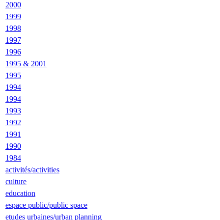
2000
1999
1998
1997
1996
1995 & 2001
1995
1994
1994
1993
1992
1991
1990
1984
activités/activities
culture
education
espace public/public space
etudes urbaines/urban planning