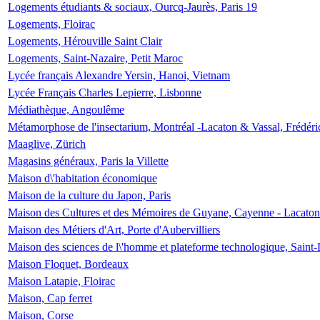
Logements étudiants & sociaux, Ourcq-Jaurès, Paris 19
Logements, Floirac
Logements, Hérouville Saint Clair
Logements, Saint-Nazaire, Petit Maroc
Lycée français Alexandre Yersin, Hanoi, Vietnam
Lycée Français Charles Lepierre, Lisbonne
Médiathèque, Angoulême
Métamorphose de l'insectarium, Montréal -Lacaton & Vassal, Frédéri
Maaglive, Zürich
Magasins généraux, Paris la Villette
Maison d\'habitation économique
Maison de la culture du Japon, Paris
Maison des Cultures et des Mémoires de Guyane, Cayenne - Lacaton
Maison des Métiers d'Art, Porte d'Aubervilliers
Maison des sciences de l\'homme et plateforme technologique, Saint
Maison Floquet, Bordeaux
Maison Latapie, Floirac
Maison, Cap ferret
Maison, Corse