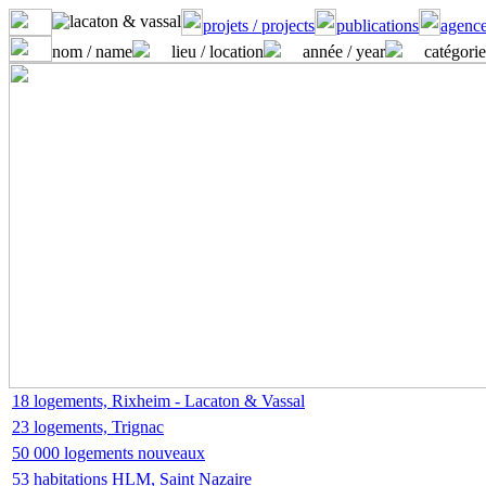
projets / projects
publications
agence
nom / name
lieu / location
année / year
catégorie
18 logements, Rixheim - Lacaton & Vassal
23 logements, Trignac
50 000 logements nouveaux
53 habitations HLM, Saint Nazaire