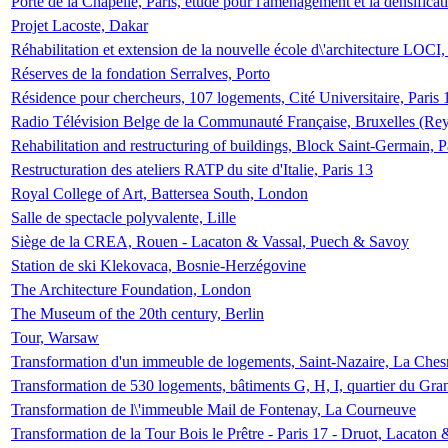
Porte de la Chapelle, Paris, étude pour l'aménagement et la densificat
Projet Lacoste, Dakar
Réhabilitation et extension de la nouvelle école d\'architecture LOCI
Réserves de la fondation Serralves, Porto
Résidence pour chercheurs, 107 logements, Cité Universitaire, Paris 
Radio Télévision Belge de la Communauté Française, Bruxelles (Rey
Rehabilitation and restructuring of buildings, Block Saint-Germain, P
Restructuration des ateliers RATP du site d'Italie, Paris 13
Royal College of Art, Battersea South, London
Salle de spectacle polyvalente, Lille
Siège de la CREA, Rouen - Lacaton & Vassal, Puech & Savoy
Station de ski Klekovaca, Bosnie-Herzégovine
The Architecture Foundation, London
The Museum of the 20th century, Berlin
Tour, Warsaw
Transformation d'un immeuble de logements, Saint-Nazaire, La Ches
Transformation de 530 logements, bâtiments G, H, I, quartier du Gra
Transformation de l\'immeuble Mail de Fontenay, La Courneuve
Transformation de la Tour Bois le Prêtre - Paris 17 - Druot, Lacaton 