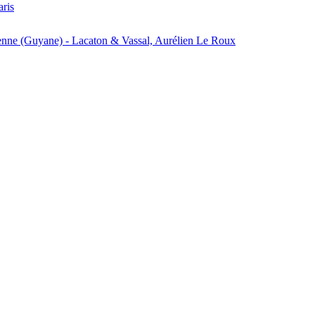
aris
enne (Guyane) - Lacaton & Vassal, Aurélien Le Roux