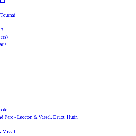
ion
, Tournai
13
ers)
aris
naie
nd Parc - Lacaton & Vassal, Druot, Hutin
& Vassal