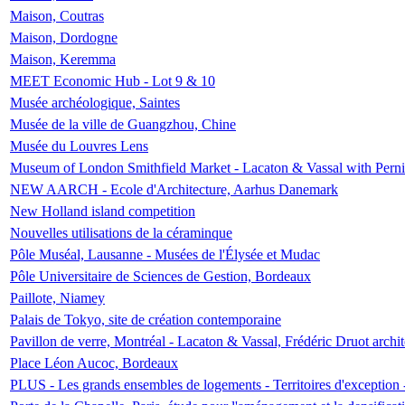
Maison, Coutras
Maison, Dordogne
Maison, Keremma
MEET Economic Hub - Lot 9 & 10
Musée archéologique, Saintes
Musée de la ville de Guangzhou, Chine
Musée du Louvres Lens
Museum of London Smithfield Market - Lacaton & Vassal with Pernil
NEW AARCH - Ecole d'Architecture, Aarhus Danemark
New Holland island competition
Nouvelles utilisations de la céraminque
Pôle Muséal, Lausanne - Musées de l'Élysée et Mudac
Pôle Universitaire de Sciences de Gestion, Bordeaux
Paillote, Niamey
Palais de Tokyo, site de création contemporaine
Pavillon de verre, Montréal - Lacaton & Vassal, Frédéric Druot arch
Place Léon Aucoc, Bordeaux
PLUS - Les grands ensembles de logements - Territoires d'exception 