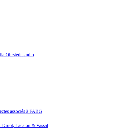
la Ohrstedt studio
itectes associés à FABG
- Druot, Lacaton & Vassal