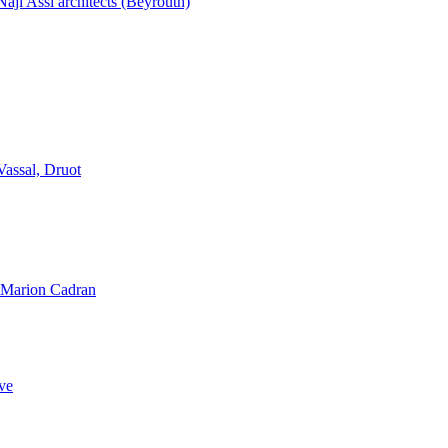
aji Assi architects (Beyrouth)
Vassal, Druot
, Marion Cadran
ve