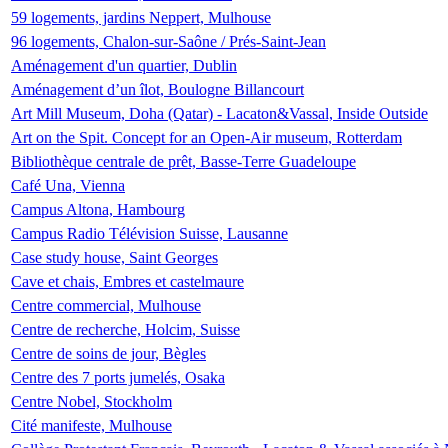
59 logements, jardins Neppert, Mulhouse
96 logements, Chalon-sur-Saône / Prés-Saint-Jean
Aménagement d'un quartier, Dublin
Aménagement d’un îlot, Boulogne Billancourt
Art Mill Museum, Doha (Qatar) - Lacaton&Vassal, Inside Outside
Art on the Spit. Concept for an Open-Air museum, Rotterdam
Bibliothèque centrale de prêt, Basse-Terre Guadeloupe
Café Una, Vienna
Campus Altona, Hambourg
Campus Radio Télévision Suisse, Lausanne
Case study house, Saint Georges
Cave et chais, Embres et castelmaure
Centre commercial, Mulhouse
Centre de recherche, Holcim, Suisse
Centre de soins de jour, Bègles
Centre des 7 ports jumelés, Osaka
Centre Nobel, Stockholm
Cité manifeste, Mulhouse