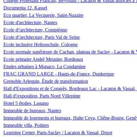
Collège Protestant Français, Beyrouth - Lacaton & Vassal associés à N
Documenta 12, Kassel
Eco quartier, La Vecquerie, Saint-Nazaire
Ecole d'architecture, Nantes
Ecole d\'architecture, Compiègne
Ecole d\'architecture, Paris Val de Seine
Ecole inclusive Heliosschule, Cologne
Ecole normale supérieure de Cachan, plateau de Saclay - Lacaton & 
Ecole primaire André Meunier, Bordeaux
Etudes urbaines à Monaco, La Condamine
FRAC GRAND LARGE - Hauts-de-France, Dunkerque
Grenoble Arlequin, Étude de transformation
Hall d'Expositions et de Congrès, Bordeaux Lac - Lacaton & Vassal
Hall d\'exposition, Paris Nord Villepinte
Hotel 5 étoiles, Lugano
Immeuble de bureaux, Nantes
Immeuble de logements et bureaux, Halte Ceva, Chêne-Bourg, Genè
Immeuble villa, Poitiers
Learning Center, Paris-Saclay / Lacaton & Vassal, Druot