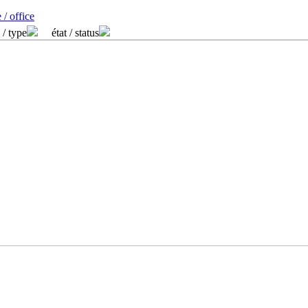
 / office
 / type
état / status