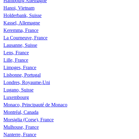
Hambourg Allemagne
Hanoi, Vietnam
Holderbank, Suisse
Kassel, Allemagne
Keremma, France
La Courneuve, France
Lausanne, Suisse
Lens, France
Lille, France
Limoges, France
Lisbonne, Portugal
Londres, Royaume-Uni
Lugano, Suisse
Luxembourg
Monaco, Principauté de Monaco
Montréal, Canada
Morsiglia (Corse), France
Mulhouse, France
Nanterre, France