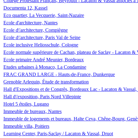
Collège Protestant Français, Beyrouth - Lacaton & Vassal associés à N
Documenta 12, Kassel
Eco quartier, La Vecquerie, Saint-Nazaire
Ecole d'architecture, Nantes
Ecole d\'architecture, Compiègne
Ecole d\'architecture, Paris Val de Seine
Ecole inclusive Heliosschule, Cologne
Ecole normale supérieure de Cachan, plateau de Saclay - Lacaton & 
Ecole primaire André Meunier, Bordeaux
Etudes urbaines à Monaco, La Condamine
FRAC GRAND LARGE - Hauts-de-France, Dunkerque
Grenoble Arlequin, Étude de transformation
Hall d'Expositions et de Congrès, Bordeaux Lac - Lacaton & Vassal
Hall d\'exposition, Paris Nord Villepinte
Hotel 5 étoiles, Lugano
Immeuble de bureaux, Nantes
Immeuble de logements et bureaux, Halte Ceva, Chêne-Bourg, Genè
Immeuble villa, Poitiers
Learning Center, Paris-Saclay / Lacaton & Vassal, Druot