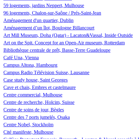
59 logements, jardins Neppert, Mulhouse
96 logements, Chalon-sur-Saône / Prés-Saint-Jean
Aménagement d'un quartier, Dublin
Aménagement d’un îlot, Boulogne Billancourt
Art Mill Museum, Doha (Qatar) - Lacaton&Vassal, Inside Outside
Art on the Spit. Concept for an Open-Air museum, Rotterdam
Bibliothèque centrale de prêt, Basse-Terre Guadeloupe
Café Una, Vienna
Campus Altona, Hambourg
Campus Radio Télévision Suisse, Lausanne
Case study house, Saint Georges
Cave et chais, Embres et castelmaure
Centre commercial, Mulhouse
Centre de recherche, Holcim, Suisse
Centre de soins de jour, Bègles
Centre des 7 ports jumelés, Osaka
Centre Nobel, Stockholm
Cité manifeste, Mulhouse