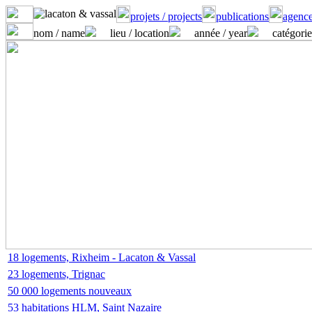
projets / projects
publications
agence
nom / name
lieu / location
année / year
catégorie
18 logements, Rixheim - Lacaton & Vassal
23 logements, Trignac
50 000 logements nouveaux
53 habitations HLM, Saint Nazaire