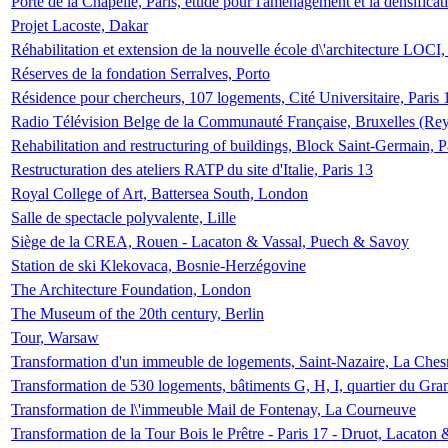
Porte de la Chapelle, Paris, étude pour l'aménagement et la densificat
Projet Lacoste, Dakar
Réhabilitation et extension de la nouvelle école d\'architecture LOCI
Réserves de la fondation Serralves, Porto
Résidence pour chercheurs, 107 logements, Cité Universitaire, Paris 
Radio Télévision Belge de la Communauté Française, Bruxelles (Rey
Rehabilitation and restructuring of buildings, Block Saint-Germain, P
Restructuration des ateliers RATP du site d'Italie, Paris 13
Royal College of Art, Battersea South, London
Salle de spectacle polyvalente, Lille
Siège de la CREA, Rouen - Lacaton & Vassal, Puech & Savoy
Station de ski Klekovaca, Bosnie-Herzégovine
The Architecture Foundation, London
The Museum of the 20th century, Berlin
Tour, Warsaw
Transformation d'un immeuble de logements, Saint-Nazaire, La Ches
Transformation de 530 logements, bâtiments G, H, I, quartier du Gra
Transformation de l\'immeuble Mail de Fontenay, La Courneuve
Transformation de la Tour Bois le Prêtre - Paris 17 - Druot, Lacaton 