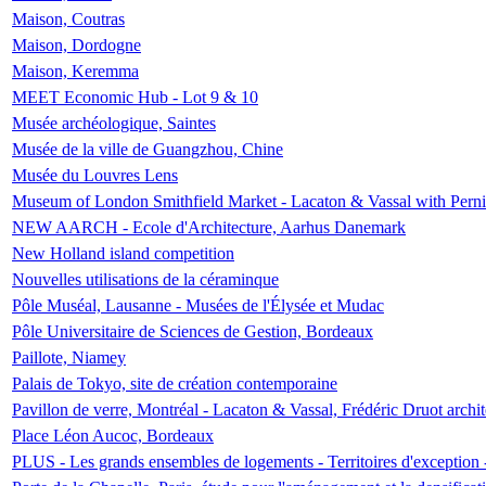
Maison, Coutras
Maison, Dordogne
Maison, Keremma
MEET Economic Hub - Lot 9 & 10
Musée archéologique, Saintes
Musée de la ville de Guangzhou, Chine
Musée du Louvres Lens
Museum of London Smithfield Market - Lacaton & Vassal with Pernil
NEW AARCH - Ecole d'Architecture, Aarhus Danemark
New Holland island competition
Nouvelles utilisations de la céraminque
Pôle Muséal, Lausanne - Musées de l'Élysée et Mudac
Pôle Universitaire de Sciences de Gestion, Bordeaux
Paillote, Niamey
Palais de Tokyo, site de création contemporaine
Pavillon de verre, Montréal - Lacaton & Vassal, Frédéric Druot arch
Place Léon Aucoc, Bordeaux
PLUS - Les grands ensembles de logements - Territoires d'exception 