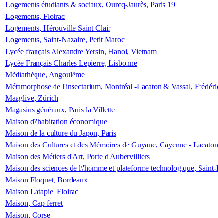
Logements étudiants & sociaux, Ourcq-Jaurès, Paris 19
Logements, Floirac
Logements, Hérouville Saint Clair
Logements, Saint-Nazaire, Petit Maroc
Lycée français Alexandre Yersin, Hanoi, Vietnam
Lycée Français Charles Lepierre, Lisbonne
Médiathèque, Angoulême
Métamorphose de l'insectarium, Montréal -Lacaton & Vassal, Frédéri
Maaglive, Zürich
Magasins généraux, Paris la Villette
Maison d\'habitation économique
Maison de la culture du Japon, Paris
Maison des Cultures et des Mémoires de Guyane, Cayenne - Lacaton
Maison des Métiers d'Art, Porte d'Aubervilliers
Maison des sciences de l\'homme et plateforme technologique, Saint
Maison Floquet, Bordeaux
Maison Latapie, Floirac
Maison, Cap ferret
Maison, Corse