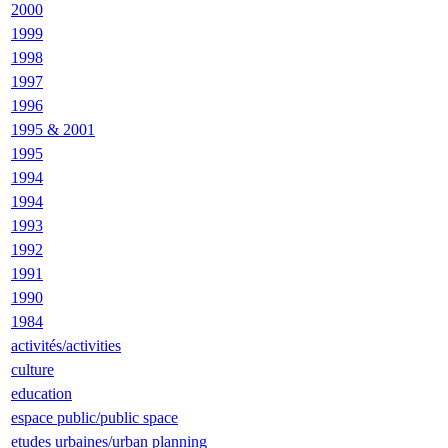
2000
1999
1998
1997
1996
1995 & 2001
1995
1994
1994
1993
1992
1991
1990
1984
activités/activities
culture
education
espace public/public space
etudes urbaines/urban planning