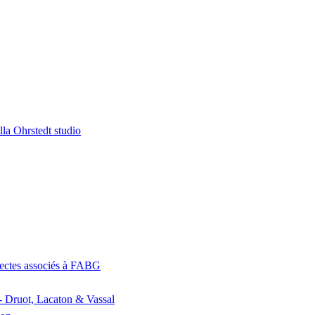
la Ohrstedt studio
itectes associés à FABG
- Druot, Lacaton & Vassal