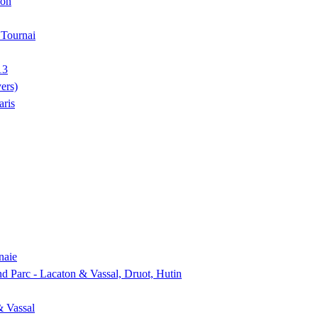
ion
, Tournai
13
ers)
aris
naie
nd Parc - Lacaton & Vassal, Druot, Hutin
& Vassal