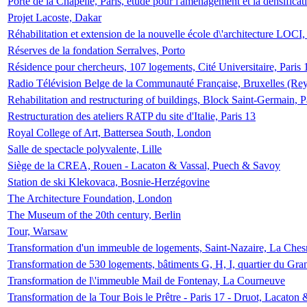
Porte de la Chapelle, Paris, étude pour l'aménagement et la densificat
Projet Lacoste, Dakar
Réhabilitation et extension de la nouvelle école d\'architecture LOCI
Réserves de la fondation Serralves, Porto
Résidence pour chercheurs, 107 logements, Cité Universitaire, Paris 
Radio Télévision Belge de la Communauté Française, Bruxelles (Rey
Rehabilitation and restructuring of buildings, Block Saint-Germain, P
Restructuration des ateliers RATP du site d'Italie, Paris 13
Royal College of Art, Battersea South, London
Salle de spectacle polyvalente, Lille
Siège de la CREA, Rouen - Lacaton & Vassal, Puech & Savoy
Station de ski Klekovaca, Bosnie-Herzégovine
The Architecture Foundation, London
The Museum of the 20th century, Berlin
Tour, Warsaw
Transformation d'un immeuble de logements, Saint-Nazaire, La Ches
Transformation de 530 logements, bâtiments G, H, I, quartier du Gra
Transformation de l\'immeuble Mail de Fontenay, La Courneuve
Transformation de la Tour Bois le Prêtre - Paris 17 - Druot, Lacaton 