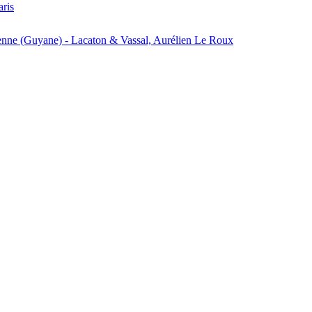
aris
enne (Guyane) - Lacaton & Vassal, Aurélien Le Roux