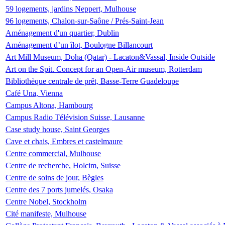
59 logements, jardins Neppert, Mulhouse
96 logements, Chalon-sur-Saône / Prés-Saint-Jean
Aménagement d'un quartier, Dublin
Aménagement d’un îlot, Boulogne Billancourt
Art Mill Museum, Doha (Qatar) - Lacaton&Vassal, Inside Outside
Art on the Spit. Concept for an Open-Air museum, Rotterdam
Bibliothèque centrale de prêt, Basse-Terre Guadeloupe
Café Una, Vienna
Campus Altona, Hambourg
Campus Radio Télévision Suisse, Lausanne
Case study house, Saint Georges
Cave et chais, Embres et castelmaure
Centre commercial, Mulhouse
Centre de recherche, Holcim, Suisse
Centre de soins de jour, Bègles
Centre des 7 ports jumelés, Osaka
Centre Nobel, Stockholm
Cité manifeste, Mulhouse