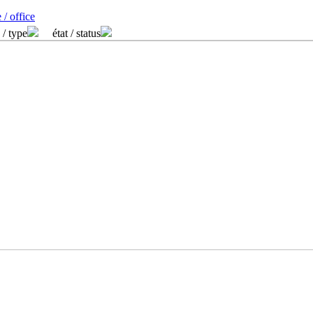
 / office
 / type
état / status