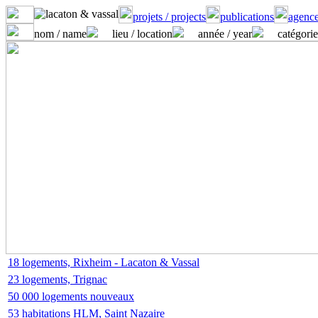
projets / projects
publications
agence
nom / name
lieu / location
année / year
catégorie
18 logements, Rixheim - Lacaton & Vassal
23 logements, Trignac
50 000 logements nouveaux
53 habitations HLM, Saint Nazaire