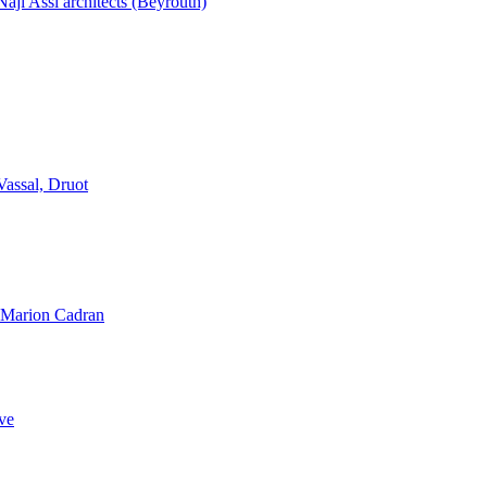
aji Assi architects (Beyrouth)
Vassal, Druot
, Marion Cadran
ve