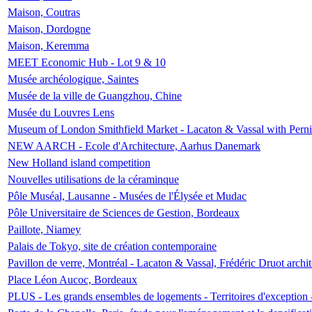
Maison, Coutras
Maison, Dordogne
Maison, Keremma
MEET Economic Hub - Lot 9 & 10
Musée archéologique, Saintes
Musée de la ville de Guangzhou, Chine
Musée du Louvres Lens
Museum of London Smithfield Market - Lacaton & Vassal with Pernil
NEW AARCH - Ecole d'Architecture, Aarhus Danemark
New Holland island competition
Nouvelles utilisations de la céraminque
Pôle Muséal, Lausanne - Musées de l'Élysée et Mudac
Pôle Universitaire de Sciences de Gestion, Bordeaux
Paillote, Niamey
Palais de Tokyo, site de création contemporaine
Pavillon de verre, Montréal - Lacaton & Vassal, Frédéric Druot arch
Place Léon Aucoc, Bordeaux
PLUS - Les grands ensembles de logements - Territoires d'exception 