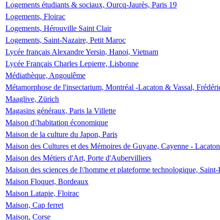
Logements étudiants & sociaux, Ourcq-Jaurès, Paris 19
Logements, Floirac
Logements, Hérouville Saint Clair
Logements, Saint-Nazaire, Petit Maroc
Lycée français Alexandre Yersin, Hanoi, Vietnam
Lycée Français Charles Lepierre, Lisbonne
Médiathèque, Angoulême
Métamorphose de l'insectarium, Montréal -Lacaton & Vassal, Frédéri
Maaglive, Zürich
Magasins généraux, Paris la Villette
Maison d\'habitation économique
Maison de la culture du Japon, Paris
Maison des Cultures et des Mémoires de Guyane, Cayenne - Lacaton
Maison des Métiers d'Art, Porte d'Aubervilliers
Maison des sciences de l\'homme et plateforme technologique, Saint
Maison Floquet, Bordeaux
Maison Latapie, Floirac
Maison, Cap ferret
Maison, Corse