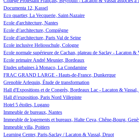
Collège Protestant Français, Beyrouth - Lacaton & Vassal associés à N
Documenta 12, Kassel
Eco quartier, La Vecquerie, Saint-Nazaire
Ecole d'architecture, Nantes
Ecole d\'architecture, Compiègne
Ecole d\'architecture, Paris Val de Seine
Ecole inclusive Heliosschule, Cologne
Ecole normale supérieure de Cachan, plateau de Saclay - Lacaton & 
Ecole primaire André Meunier, Bordeaux
Etudes urbaines à Monaco, La Condamine
FRAC GRAND LARGE - Hauts-de-France, Dunkerque
Grenoble Arlequin, Étude de transformation
Hall d'Expositions et de Congrès, Bordeaux Lac - Lacaton & Vassal
Hall d\'exposition, Paris Nord Villepinte
Hotel 5 étoiles, Lugano
Immeuble de bureaux, Nantes
Immeuble de logements et bureaux, Halte Ceva, Chêne-Bourg, Genè
Immeuble villa, Poitiers
Learning Center, Paris-Saclay / Lacaton & Vassal, Druot