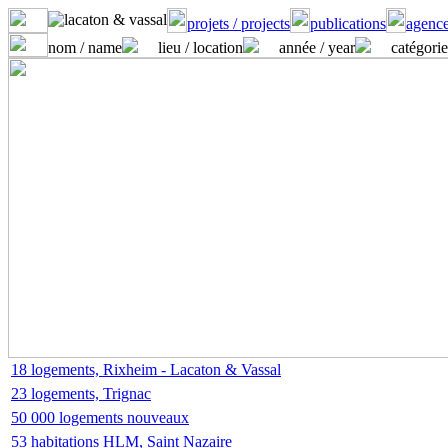
projets / projects
publications
agence
nom / name
lieu / location
année / year
catégorie
18 logements, Rixheim - Lacaton & Vassal
23 logements, Trignac
50 000 logements nouveaux
53 habitations HLM, Saint Nazaire