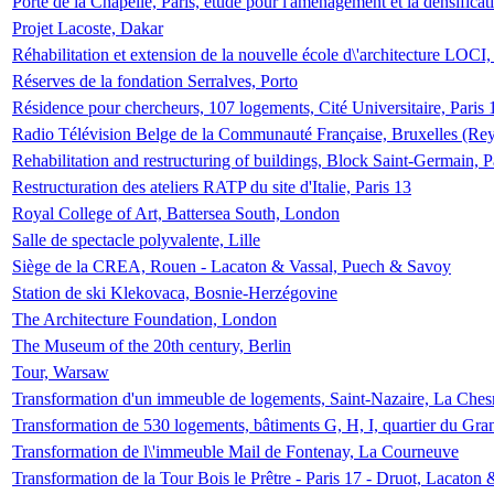
Porte de la Chapelle, Paris, étude pour l'aménagement et la densificat
Projet Lacoste, Dakar
Réhabilitation et extension de la nouvelle école d\'architecture LOCI
Réserves de la fondation Serralves, Porto
Résidence pour chercheurs, 107 logements, Cité Universitaire, Paris 
Radio Télévision Belge de la Communauté Française, Bruxelles (Rey
Rehabilitation and restructuring of buildings, Block Saint-Germain, P
Restructuration des ateliers RATP du site d'Italie, Paris 13
Royal College of Art, Battersea South, London
Salle de spectacle polyvalente, Lille
Siège de la CREA, Rouen - Lacaton & Vassal, Puech & Savoy
Station de ski Klekovaca, Bosnie-Herzégovine
The Architecture Foundation, London
The Museum of the 20th century, Berlin
Tour, Warsaw
Transformation d'un immeuble de logements, Saint-Nazaire, La Ches
Transformation de 530 logements, bâtiments G, H, I, quartier du Gra
Transformation de l\'immeuble Mail de Fontenay, La Courneuve
Transformation de la Tour Bois le Prêtre - Paris 17 - Druot, Lacaton 