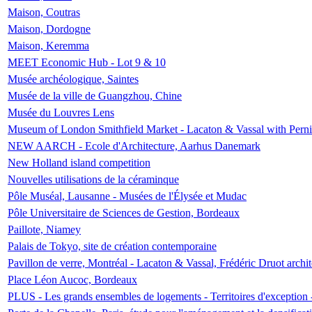
Maison, Coutras
Maison, Dordogne
Maison, Keremma
MEET Economic Hub - Lot 9 & 10
Musée archéologique, Saintes
Musée de la ville de Guangzhou, Chine
Musée du Louvres Lens
Museum of London Smithfield Market - Lacaton & Vassal with Pernil
NEW AARCH - Ecole d'Architecture, Aarhus Danemark
New Holland island competition
Nouvelles utilisations de la céraminque
Pôle Muséal, Lausanne - Musées de l'Élysée et Mudac
Pôle Universitaire de Sciences de Gestion, Bordeaux
Paillote, Niamey
Palais de Tokyo, site de création contemporaine
Pavillon de verre, Montréal - Lacaton & Vassal, Frédéric Druot arch
Place Léon Aucoc, Bordeaux
PLUS - Les grands ensembles de logements - Territoires d'exception 