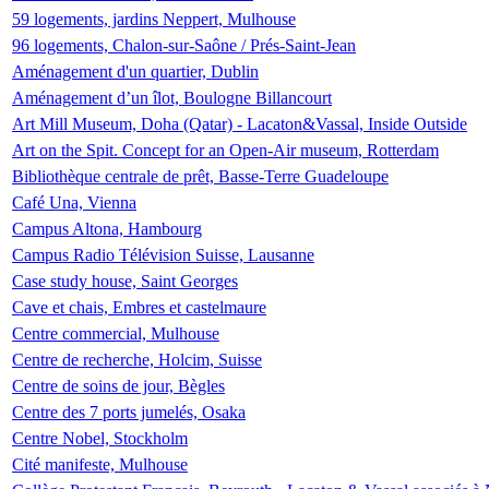
59 logements, jardins Neppert, Mulhouse
96 logements, Chalon-sur-Saône / Prés-Saint-Jean
Aménagement d'un quartier, Dublin
Aménagement d’un îlot, Boulogne Billancourt
Art Mill Museum, Doha (Qatar) - Lacaton&Vassal, Inside Outside
Art on the Spit. Concept for an Open-Air museum, Rotterdam
Bibliothèque centrale de prêt, Basse-Terre Guadeloupe
Café Una, Vienna
Campus Altona, Hambourg
Campus Radio Télévision Suisse, Lausanne
Case study house, Saint Georges
Cave et chais, Embres et castelmaure
Centre commercial, Mulhouse
Centre de recherche, Holcim, Suisse
Centre de soins de jour, Bègles
Centre des 7 ports jumelés, Osaka
Centre Nobel, Stockholm
Cité manifeste, Mulhouse