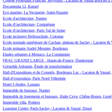
Collège Protestant Français, Beyrouth - Lacaton & Vassal associés à N
Documenta 12, Kassel
Eco quartier, La Vecquerie, Saint-Nazaire
Ecole d'architecture, Nantes
Ecole d\'architecture, Compiègne
Ecole d\'architecture, Paris Val de Seine
Ecole inclusive Heliosschule, Cologne
Ecole normale supérieure de Cachan, plateau de Saclay - Lacaton & 
Ecole primaire André Meunier, Bordeaux
Etudes urbaines à Monaco, La Condamine
FRAC GRAND LARGE - Hauts-de-France, Dunkerque
Grenoble Arlequin, Étude de transformation
Hall d'Expositions et de Congrès, Bordeaux Lac - Lacaton & Vassal
Hall d\'exposition, Paris Nord Villepinte
Hotel 5 étoiles, Lugano
Immeuble de bureaux, Nantes
Immeuble de logements et bureaux, Halte Ceva, Chêne-Bourg, Genè
Immeuble villa, Poitiers
Learning Center, Paris-Saclay / Lacaton & Vassal, Druot