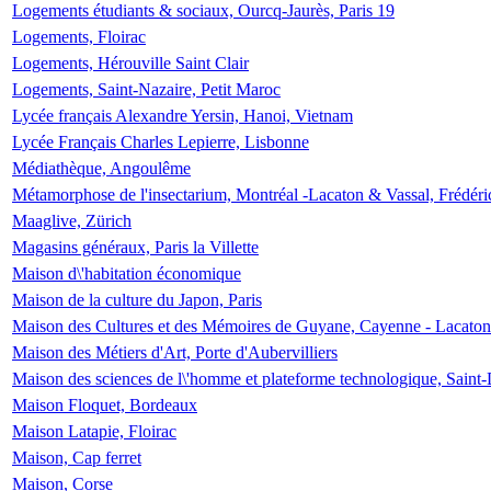
Logements étudiants & sociaux, Ourcq-Jaurès, Paris 19
Logements, Floirac
Logements, Hérouville Saint Clair
Logements, Saint-Nazaire, Petit Maroc
Lycée français Alexandre Yersin, Hanoi, Vietnam
Lycée Français Charles Lepierre, Lisbonne
Médiathèque, Angoulême
Métamorphose de l'insectarium, Montréal -Lacaton & Vassal, Frédéri
Maaglive, Zürich
Magasins généraux, Paris la Villette
Maison d\'habitation économique
Maison de la culture du Japon, Paris
Maison des Cultures et des Mémoires de Guyane, Cayenne - Lacaton
Maison des Métiers d'Art, Porte d'Aubervilliers
Maison des sciences de l\'homme et plateforme technologique, Saint
Maison Floquet, Bordeaux
Maison Latapie, Floirac
Maison, Cap ferret
Maison, Corse