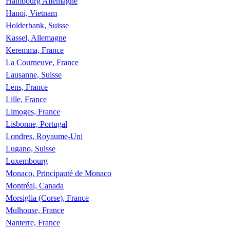
Hambourg Allemagne
Hanoi, Vietnam
Holderbank, Suisse
Kassel, Allemagne
Keremma, France
La Courneuve, France
Lausanne, Suisse
Lens, France
Lille, France
Limoges, France
Lisbonne, Portugal
Londres, Royaume-Uni
Lugano, Suisse
Luxembourg
Monaco, Principauté de Monaco
Montréal, Canada
Morsiglia (Corse), France
Mulhouse, France
Nanterre, France