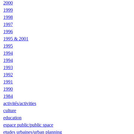
2000
1999
1998
1997
1996
1995 & 2001
1995
1994
1994
1993
1992
1991
1990
1984
activités/activities
culture
education
espace public/public space
etudes urbaines/urban planning