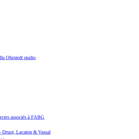
la Ohrstedt studio
itectes associés à FABG
- Druot, Lacaton & Vassal