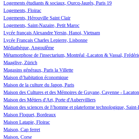
Logements étudiants & sociaux, Ourcq-Jaurès, Paris 19
Logements, Floirac
Logements, Hérouville Saint Clair
Logements, Saint-Nazaire, Petit Maroc
Lycée français Alexandre Yersin, Hanoi, Vietnam
Lycée Français Charles Lepierre, Lisbonne
Médiathèque, Angoulême
Métamorphose de l'insectarium, Montréal -Lacaton & Vassal, Frédéri
Maaglive, Zürich
Magasins généraux, Paris la Villette
Maison d\'habitation économique
Maison de la culture du Japon, Paris
Maison des Cultures et des Mémoires de Guyane, Cayenne - Lacaton
Maison des Métiers d'Art, Porte d'Aubervilliers
Maison des sciences de l\'homme et plateforme technologique, Saint
Maison Floquet, Bordeaux
Maison Latapie, Floirac
Maison, Cap ferret
Maison, Corse