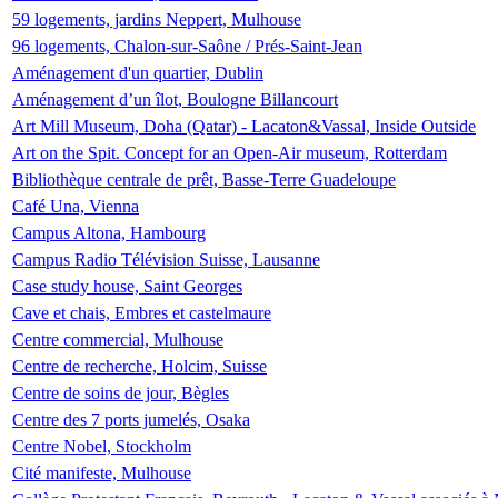
59 logements, jardins Neppert, Mulhouse
96 logements, Chalon-sur-Saône / Prés-Saint-Jean
Aménagement d'un quartier, Dublin
Aménagement d’un îlot, Boulogne Billancourt
Art Mill Museum, Doha (Qatar) - Lacaton&Vassal, Inside Outside
Art on the Spit. Concept for an Open-Air museum, Rotterdam
Bibliothèque centrale de prêt, Basse-Terre Guadeloupe
Café Una, Vienna
Campus Altona, Hambourg
Campus Radio Télévision Suisse, Lausanne
Case study house, Saint Georges
Cave et chais, Embres et castelmaure
Centre commercial, Mulhouse
Centre de recherche, Holcim, Suisse
Centre de soins de jour, Bègles
Centre des 7 ports jumelés, Osaka
Centre Nobel, Stockholm
Cité manifeste, Mulhouse