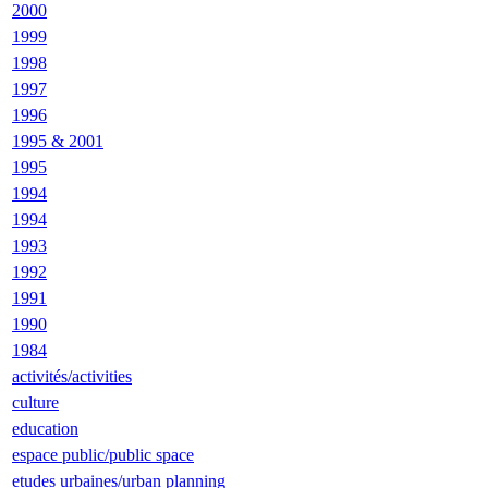
2000
1999
1998
1997
1996
1995 & 2001
1995
1994
1994
1993
1992
1991
1990
1984
activités/activities
culture
education
espace public/public space
etudes urbaines/urban planning