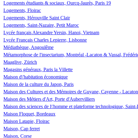
Logements étudiants & sociaux, Ourcq-Jaurès, Paris 19
Logements, Floirac
Logements, Hérouville Saint Clair
Logements, Saint-Nazaire, Petit Maroc
Lycée français Alexandre Yersin, Hanoi, Vietnam
Lycée Français Charles Lepierre, Lisbonne
Médiathèque, Angoulême
Métamorphose de l'insectarium, Montréal -Lacaton & Vassal, Frédéri
Maaglive, Zürich
Magasins généraux, Paris la Villette
Maison d\'habitation économique
Maison de la culture du Japon, Paris
Maison des Cultures et des Mémoires de Guyane, Cayenne - Lacaton
Maison des Métiers d'Art, Porte d'Aubervilliers
Maison des sciences de l\'homme et plateforme technologique, Saint
Maison Floquet, Bordeaux
Maison Latapie, Floirac
Maison, Cap ferret
Maison, Corse