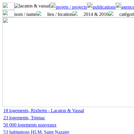
projets / projects
publications
agence
nom / name
lieu / location
2014 & 2016
catégori
18 logements, Rixheim - Lacaton & Vassal
23 logements, Trignac
50 000 logements nouveaux
53 habitations HLM, Saint Nazaire