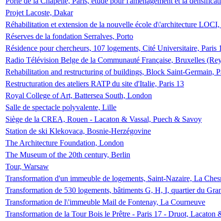
Porte de la Chapelle, Paris, étude pour l'aménagement et la densificat
Projet Lacoste, Dakar
Réhabilitation et extension de la nouvelle école d\'architecture LOCI
Réserves de la fondation Serralves, Porto
Résidence pour chercheurs, 107 logements, Cité Universitaire, Paris 
Radio Télévision Belge de la Communauté Française, Bruxelles (Rey
Rehabilitation and restructuring of buildings, Block Saint-Germain, P
Restructuration des ateliers RATP du site d'Italie, Paris 13
Royal College of Art, Battersea South, London
Salle de spectacle polyvalente, Lille
Siège de la CREA, Rouen - Lacaton & Vassal, Puech & Savoy
Station de ski Klekovaca, Bosnie-Herzégovine
The Architecture Foundation, London
The Museum of the 20th century, Berlin
Tour, Warsaw
Transformation d'un immeuble de logements, Saint-Nazaire, La Ches
Transformation de 530 logements, bâtiments G, H, I, quartier du Gra
Transformation de l\'immeuble Mail de Fontenay, La Courneuve
Transformation de la Tour Bois le Prêtre - Paris 17 - Druot, Lacaton 