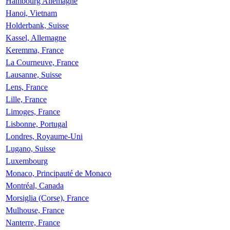
Hambourg Allemagne
Hanoi, Vietnam
Holderbank, Suisse
Kassel, Allemagne
Keremma, France
La Courneuve, France
Lausanne, Suisse
Lens, France
Lille, France
Limoges, France
Lisbonne, Portugal
Londres, Royaume-Uni
Lugano, Suisse
Luxembourg
Monaco, Principauté de Monaco
Montréal, Canada
Morsiglia (Corse), France
Mulhouse, France
Nanterre, France