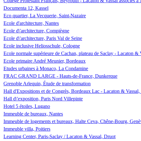
Collège Protestant Français, Beyrouth - Lacaton & Vassal associés à N
Documenta 12, Kassel
Eco quartier, La Vecquerie, Saint-Nazaire
Ecole d'architecture, Nantes
Ecole d\'architecture, Compiègne
Ecole d\'architecture, Paris Val de Seine
Ecole inclusive Heliosschule, Cologne
Ecole normale supérieure de Cachan, plateau de Saclay - Lacaton & 
Ecole primaire André Meunier, Bordeaux
Etudes urbaines à Monaco, La Condamine
FRAC GRAND LARGE - Hauts-de-France, Dunkerque
Grenoble Arlequin, Étude de transformation
Hall d'Expositions et de Congrès, Bordeaux Lac - Lacaton & Vassal
Hall d\'exposition, Paris Nord Villepinte
Hotel 5 étoiles, Lugano
Immeuble de bureaux, Nantes
Immeuble de logements et bureaux, Halte Ceva, Chêne-Bourg, Genè
Immeuble villa, Poitiers
Learning Center, Paris-Saclay / Lacaton & Vassal, Druot