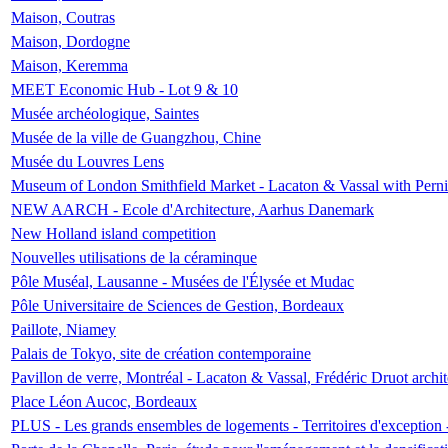
Maison, Coutras
Maison, Dordogne
Maison, Keremma
MEET Economic Hub - Lot 9 & 10
Musée archéologique, Saintes
Musée de la ville de Guangzhou, Chine
Musée du Louvres Lens
Museum of London Smithfield Market - Lacaton & Vassal with Pernil
NEW AARCH - Ecole d'Architecture, Aarhus Danemark
New Holland island competition
Nouvelles utilisations de la céraminque
Pôle Muséal, Lausanne - Musées de l'Élysée et Mudac
Pôle Universitaire de Sciences de Gestion, Bordeaux
Paillote, Niamey
Palais de Tokyo, site de création contemporaine
Pavillon de verre, Montréal - Lacaton & Vassal, Frédéric Druot arch
Place Léon Aucoc, Bordeaux
PLUS - Les grands ensembles de logements - Territoires d'exception 