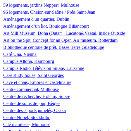
59 logements, jardins Neppert, Mulhouse
96 logements, Chalon-sur-Saône / Prés-Saint-Jean
Aménagement d'un quartier, Dublin
Aménagement d’un îlot, Boulogne Billancourt
Art Mill Museum, Doha (Qatar) - Lacaton&Vassal, Inside Outside
Art on the Spit. Concept for an Open-Air museum, Rotterdam
Bibliothèque centrale de prêt, Basse-Terre Guadeloupe
Café Una, Vienna
Campus Altona, Hambourg
Campus Radio Télévision Suisse, Lausanne
Case study house, Saint Georges
Cave et chais, Embres et castelmaure
Centre commercial, Mulhouse
Centre de recherche, Holcim, Suisse
Centre de soins de jour, Bègles
Centre des 7 ports jumelés, Osaka
Centre Nobel, Stockholm
Cité manifeste, Mulhouse