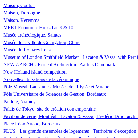
Maison, Coutras
Maison, Dordogne
Maison, Keremma
MEET Economic Hub - Lot 9 & 10
Musée archéologique, Saintes
Musée de la ville de Guangzhou, Chine
Musée du Louvres Lens
Museum of London Smithfield Market - Lacaton & Vassal with Pernil
NEW AARCH - Ecole d'Architecture, Aarhus Danemark
New Holland island competition
Nouvelles utilisations de la céraminque
Pôle Muséal, Lausanne - Musées de l'Élysée et Mudac
Pôle Universitaire de Sciences de Gestion, Bordeaux
Paillote, Niamey
Palais de Tokyo, site de création contemporaine
Pavillon de verre, Montréal - Lacaton & Vassal, Frédéric Druot arch
Place Léon Aucoc, Bordeaux
PLUS - Les grands ensembles de logements - Territoires d'exception 