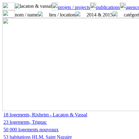
projets / projects
publications
agence
nom / name
lieu / location
2014 & 2015
catégori
18 logements, Rixheim - Lacaton & Vassal
23 logements, Trignac
50 000 logements nouveaux
53 habitations HLM, Saint Nazaire