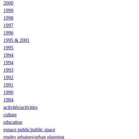
2000
1999
1998
1997
1996
1995 & 2001
1995
1994
1994
1993
1992
1991
1990
1984
activités/activities
culture
education
espace public/public space
etudes urbaines/urban planning