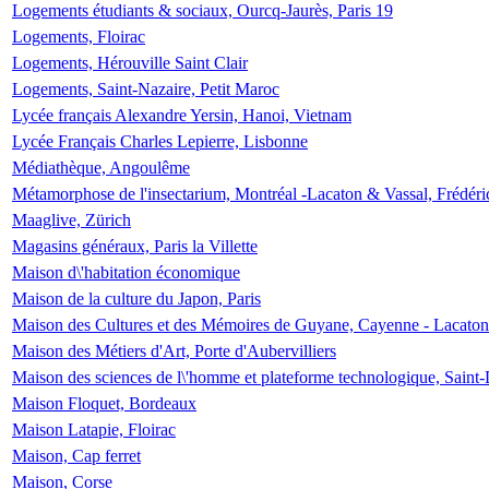
Logements étudiants & sociaux, Ourcq-Jaurès, Paris 19
Logements, Floirac
Logements, Hérouville Saint Clair
Logements, Saint-Nazaire, Petit Maroc
Lycée français Alexandre Yersin, Hanoi, Vietnam
Lycée Français Charles Lepierre, Lisbonne
Médiathèque, Angoulême
Métamorphose de l'insectarium, Montréal -Lacaton & Vassal, Frédéri
Maaglive, Zürich
Magasins généraux, Paris la Villette
Maison d\'habitation économique
Maison de la culture du Japon, Paris
Maison des Cultures et des Mémoires de Guyane, Cayenne - Lacaton
Maison des Métiers d'Art, Porte d'Aubervilliers
Maison des sciences de l\'homme et plateforme technologique, Saint
Maison Floquet, Bordeaux
Maison Latapie, Floirac
Maison, Cap ferret
Maison, Corse