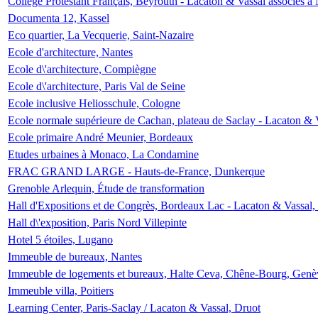
Collège Protestant Français, Beyrouth - Lacaton & Vassal associés à N
Documenta 12, Kassel
Eco quartier, La Vecquerie, Saint-Nazaire
Ecole d'architecture, Nantes
Ecole d\'architecture, Compiègne
Ecole d\'architecture, Paris Val de Seine
Ecole inclusive Heliosschule, Cologne
Ecole normale supérieure de Cachan, plateau de Saclay - Lacaton & 
Ecole primaire André Meunier, Bordeaux
Etudes urbaines à Monaco, La Condamine
FRAC GRAND LARGE - Hauts-de-France, Dunkerque
Grenoble Arlequin, Étude de transformation
Hall d'Expositions et de Congrès, Bordeaux Lac - Lacaton & Vassal
Hall d\'exposition, Paris Nord Villepinte
Hotel 5 étoiles, Lugano
Immeuble de bureaux, Nantes
Immeuble de logements et bureaux, Halte Ceva, Chêne-Bourg, Genè
Immeuble villa, Poitiers
Learning Center, Paris-Saclay / Lacaton & Vassal, Druot