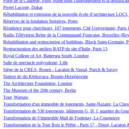
Porte de la Chapelle, Paris, étude pour l'aménagement et la densificat
Projet Lacoste, Dakar
Réhabilitation et extension de la nouvelle école d\'architecture LOCI
Réserves de la fondation Serralves, Porto
Résidence pour chercheurs, 107 logements, Cité Universitaire, Paris 
Radio Télévision Belge de la Communauté Française, Bruxelles (Rey
Rehabilitation and restructuring of buildings, Block Saint-Germain, P
Restructuration des ateliers RATP du site d'Italie, Paris 13
Royal College of Art, Battersea South, London
Salle de spectacle polyvalente, Lille
Siège de la CREA, Rouen - Lacaton & Vassal, Puech & Savoy
Station de ski Klekovaca, Bosnie-Herzégovine
The Architecture Foundation, London
The Museum of the 20th century, Berlin
Tour, Warsaw
Transformation d'un immeuble de logements, Saint-Nazaire, La Ches
Transformation de 530 logements, bâtiments G, H, I, quartier du Gra
Transformation de l\'immeuble Mail de Fontenay, La Courneuve
Transformation de la Tour Bois le Prêtre - Paris 17 - Druot, Lacaton 