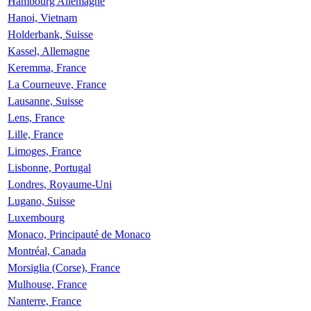
Hambourg Allemagne
Hanoi, Vietnam
Holderbank, Suisse
Kassel, Allemagne
Keremma, France
La Courneuve, France
Lausanne, Suisse
Lens, France
Lille, France
Limoges, France
Lisbonne, Portugal
Londres, Royaume-Uni
Lugano, Suisse
Luxembourg
Monaco, Principauté de Monaco
Montréal, Canada
Morsiglia (Corse), France
Mulhouse, France
Nanterre, France