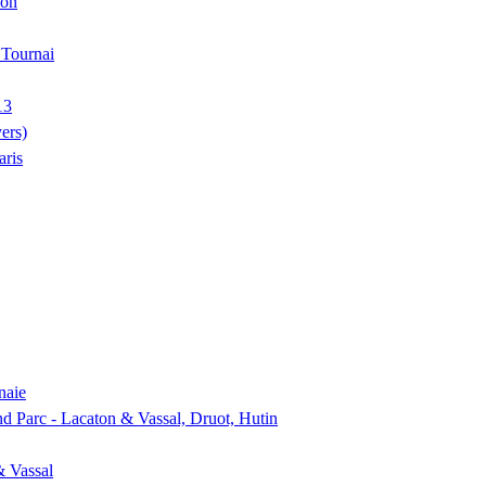
ion
, Tournai
13
ers)
aris
naie
nd Parc - Lacaton & Vassal, Druot, Hutin
& Vassal