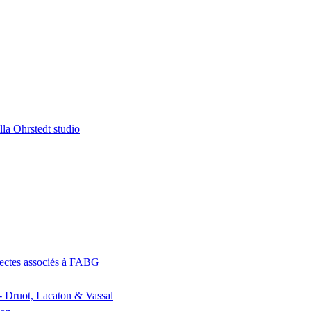
la Ohrstedt studio
itectes associés à FABG
- Druot, Lacaton & Vassal