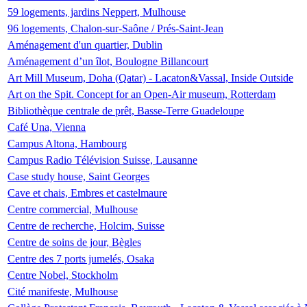
59 logements, jardins Neppert, Mulhouse
96 logements, Chalon-sur-Saône / Prés-Saint-Jean
Aménagement d'un quartier, Dublin
Aménagement d’un îlot, Boulogne Billancourt
Art Mill Museum, Doha (Qatar) - Lacaton&Vassal, Inside Outside
Art on the Spit. Concept for an Open-Air museum, Rotterdam
Bibliothèque centrale de prêt, Basse-Terre Guadeloupe
Café Una, Vienna
Campus Altona, Hambourg
Campus Radio Télévision Suisse, Lausanne
Case study house, Saint Georges
Cave et chais, Embres et castelmaure
Centre commercial, Mulhouse
Centre de recherche, Holcim, Suisse
Centre de soins de jour, Bègles
Centre des 7 ports jumelés, Osaka
Centre Nobel, Stockholm
Cité manifeste, Mulhouse