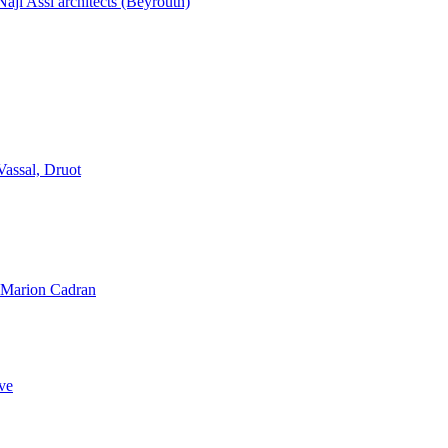
aji Assi architects (Beyrouth)
Vassal, Druot
, Marion Cadran
ve