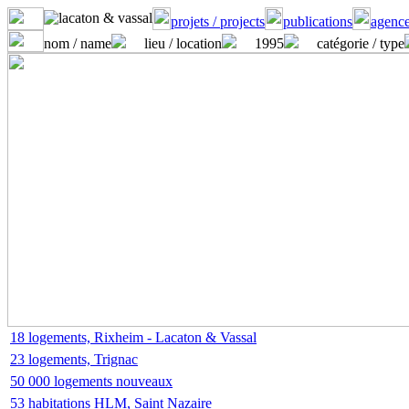
projets / projects
publications
agence
nom / name
lieu / location
1995
catégorie / type
18 logements, Rixheim - Lacaton & Vassal
23 logements, Trignac
50 000 logements nouveaux
53 habitations HLM, Saint Nazaire