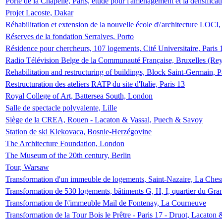
Porte de la Chapelle, Paris, étude pour l'aménagement et la densificat
Projet Lacoste, Dakar
Réhabilitation et extension de la nouvelle école d\'architecture LOCI
Réserves de la fondation Serralves, Porto
Résidence pour chercheurs, 107 logements, Cité Universitaire, Paris 
Radio Télévision Belge de la Communauté Française, Bruxelles (Rey
Rehabilitation and restructuring of buildings, Block Saint-Germain, P
Restructuration des ateliers RATP du site d'Italie, Paris 13
Royal College of Art, Battersea South, London
Salle de spectacle polyvalente, Lille
Siège de la CREA, Rouen - Lacaton & Vassal, Puech & Savoy
Station de ski Klekovaca, Bosnie-Herzégovine
The Architecture Foundation, London
The Museum of the 20th century, Berlin
Tour, Warsaw
Transformation d'un immeuble de logements, Saint-Nazaire, La Ches
Transformation de 530 logements, bâtiments G, H, I, quartier du Gra
Transformation de l\'immeuble Mail de Fontenay, La Courneuve
Transformation de la Tour Bois le Prêtre - Paris 17 - Druot, Lacaton 