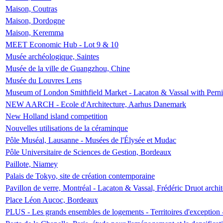
Maison, Coutras
Maison, Dordogne
Maison, Keremma
MEET Economic Hub - Lot 9 & 10
Musée archéologique, Saintes
Musée de la ville de Guangzhou, Chine
Musée du Louvres Lens
Museum of London Smithfield Market - Lacaton & Vassal with Pernil
NEW AARCH - Ecole d'Architecture, Aarhus Danemark
New Holland island competition
Nouvelles utilisations de la céraminque
Pôle Muséal, Lausanne - Musées de l'Élysée et Mudac
Pôle Universitaire de Sciences de Gestion, Bordeaux
Paillote, Niamey
Palais de Tokyo, site de création contemporaine
Pavillon de verre, Montréal - Lacaton & Vassal, Frédéric Druot arch
Place Léon Aucoc, Bordeaux
PLUS - Les grands ensembles de logements - Territoires d'exception 