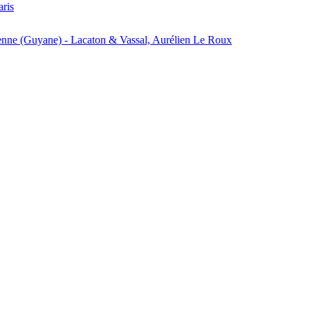
aris
enne (Guyane) - Lacaton & Vassal, Aurélien Le Roux