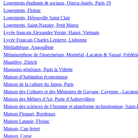
Logements étudiants & sociaux, Ourcq-Jaurès, Paris 19
Logements, Floirac
Logements, Hérouville Saint Clair
Logements, Saint-Nazaire, Petit Maroc
Lycée français Alexandre Yersin, Hanoi, Vietnam
Lycée Français Charles Lepierre, Lisbonne
Médiathèque, Angoulême
Métamorphose de l'insectarium, Montréal -Lacaton & Vassal, Frédéri
Maaglive, Zürich
Magasins généraux, Paris la Villette
Maison d\'habitation économique
Maison de la culture du Japon, Paris
Maison des Cultures et des Mémoires de Guyane, Cayenne - Lacaton
Maison des Métiers d'Art, Porte d'Aubervilliers
Maison des sciences de l\'homme et plateforme technologique, Saint
Maison Floquet, Bordeaux
Maison Latapie, Floirac
Maison, Cap ferret
Maison, Corse