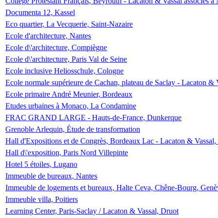
Collège Protestant Français, Beyrouth - Lacaton & Vassal associés à N
Documenta 12, Kassel
Eco quartier, La Vecquerie, Saint-Nazaire
Ecole d'architecture, Nantes
Ecole d\'architecture, Compiègne
Ecole d\'architecture, Paris Val de Seine
Ecole inclusive Heliosschule, Cologne
Ecole normale supérieure de Cachan, plateau de Saclay - Lacaton & 
Ecole primaire André Meunier, Bordeaux
Etudes urbaines à Monaco, La Condamine
FRAC GRAND LARGE - Hauts-de-France, Dunkerque
Grenoble Arlequin, Étude de transformation
Hall d'Expositions et de Congrès, Bordeaux Lac - Lacaton & Vassal
Hall d\'exposition, Paris Nord Villepinte
Hotel 5 étoiles, Lugano
Immeuble de bureaux, Nantes
Immeuble de logements et bureaux, Halte Ceva, Chêne-Bourg, Genè
Immeuble villa, Poitiers
Learning Center, Paris-Saclay / Lacaton & Vassal, Druot