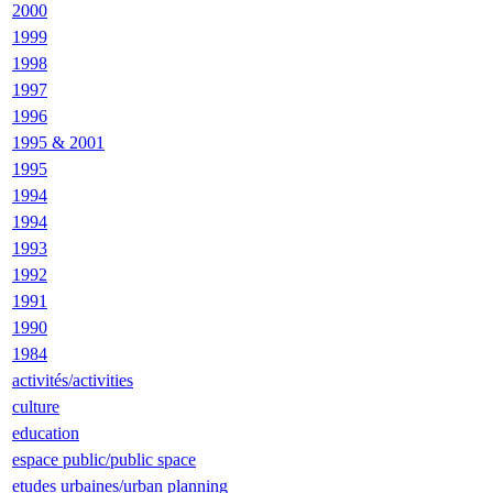
2000
1999
1998
1997
1996
1995 & 2001
1995
1994
1994
1993
1992
1991
1990
1984
activités/activities
culture
education
espace public/public space
etudes urbaines/urban planning