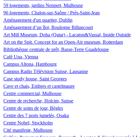
59 logements, jardins Neppert, Mulhouse
96 logements, Chalon-sur-Saône / Prés-Saint-Jean
Aménagement d'un quartier, Dublin
Aménagement d’un îlot, Boulogne Billancourt
Art Mill Museum, Doha (Qatar) - Lacaton&Vassal, Inside Outside
Art on the Spit. Concept for an Open-Air museum, Rotterdam
Bibliothèque centrale de prêt, Basse-Terre Guadeloupe
Café Una, Vienna
Campus Altona, Hambourg
Campus Radio Télévision Suisse, Lausanne
Case study house, Saint Georges
Cave et chais, Embres et castelmaure
Centre commercial, Mulhouse
Centre de recherche, Holcim, Suisse
Centre de soins de jour, Bègles
Centre des 7 ports jumelés, Osaka
Centre Nobel, Stockholm
Cité manifeste, Mulhouse