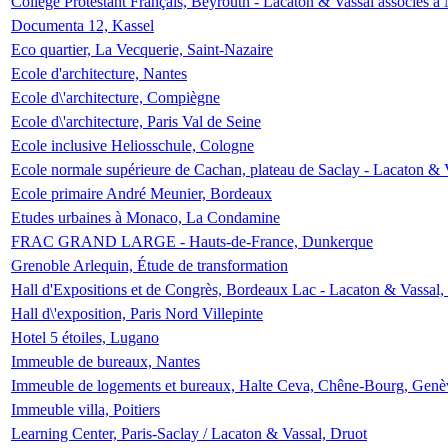
Collège Protestant Français, Beyrouth - Lacaton & Vassal associés à N
Documenta 12, Kassel
Eco quartier, La Vecquerie, Saint-Nazaire
Ecole d'architecture, Nantes
Ecole d\'architecture, Compiègne
Ecole d\'architecture, Paris Val de Seine
Ecole inclusive Heliosschule, Cologne
Ecole normale supérieure de Cachan, plateau de Saclay - Lacaton & 
Ecole primaire André Meunier, Bordeaux
Etudes urbaines à Monaco, La Condamine
FRAC GRAND LARGE - Hauts-de-France, Dunkerque
Grenoble Arlequin, Étude de transformation
Hall d'Expositions et de Congrès, Bordeaux Lac - Lacaton & Vassal
Hall d\'exposition, Paris Nord Villepinte
Hotel 5 étoiles, Lugano
Immeuble de bureaux, Nantes
Immeuble de logements et bureaux, Halte Ceva, Chêne-Bourg, Genè
Immeuble villa, Poitiers
Learning Center, Paris-Saclay / Lacaton & Vassal, Druot