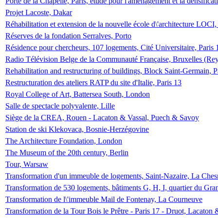
Porte de la Chapelle, Paris, étude pour l'aménagement et la densificat
Projet Lacoste, Dakar
Réhabilitation et extension de la nouvelle école d\'architecture LOCI
Réserves de la fondation Serralves, Porto
Résidence pour chercheurs, 107 logements, Cité Universitaire, Paris 
Radio Télévision Belge de la Communauté Française, Bruxelles (Rey
Rehabilitation and restructuring of buildings, Block Saint-Germain, P
Restructuration des ateliers RATP du site d'Italie, Paris 13
Royal College of Art, Battersea South, London
Salle de spectacle polyvalente, Lille
Siège de la CREA, Rouen - Lacaton & Vassal, Puech & Savoy
Station de ski Klekovaca, Bosnie-Herzégovine
The Architecture Foundation, London
The Museum of the 20th century, Berlin
Tour, Warsaw
Transformation d'un immeuble de logements, Saint-Nazaire, La Ches
Transformation de 530 logements, bâtiments G, H, I, quartier du Gra
Transformation de l\'immeuble Mail de Fontenay, La Courneuve
Transformation de la Tour Bois le Prêtre - Paris 17 - Druot, Lacaton 