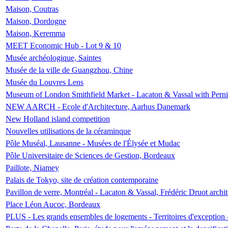
Maison, Coutras
Maison, Dordogne
Maison, Keremma
MEET Economic Hub - Lot 9 & 10
Musée archéologique, Saintes
Musée de la ville de Guangzhou, Chine
Musée du Louvres Lens
Museum of London Smithfield Market - Lacaton & Vassal with Pernil
NEW AARCH - Ecole d'Architecture, Aarhus Danemark
New Holland island competition
Nouvelles utilisations de la céraminque
Pôle Muséal, Lausanne - Musées de l'Élysée et Mudac
Pôle Universitaire de Sciences de Gestion, Bordeaux
Paillote, Niamey
Palais de Tokyo, site de création contemporaine
Pavillon de verre, Montréal - Lacaton & Vassal, Frédéric Druot arch
Place Léon Aucoc, Bordeaux
PLUS - Les grands ensembles de logements - Territoires d'exception 