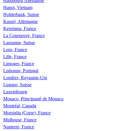
Hambourg Allemagne
Hanoi, Vietnam
Holderbank, Suisse
Kassel, Allemagne
Keremma, France
La Courneuve, France
Lausanne, Suisse
Lens, France
Lille, France
Limoges, France
Lisbonne, Portugal
Londres, Royaume-Uni
Lugano, Suisse
Luxembourg
Monaco, Principauté de Monaco
Montréal, Canada
Morsiglia (Corse), France
Mulhouse, France
Nanterre, France