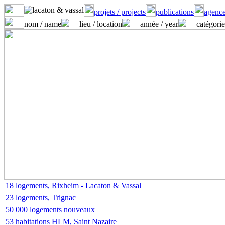
projets / projects
publications
agence
nom / name
lieu / location
année / year
catégorie
18 logements, Rixheim - Lacaton & Vassal
23 logements, Trignac
50 000 logements nouveaux
53 habitations HLM, Saint Nazaire