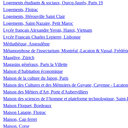
Logements étudiants & sociaux, Ourcq-Jaurès, Paris 19
Logements, Floirac
Logements, Hérouville Saint Clair
Logements, Saint-Nazaire, Petit Maroc
Lycée français Alexandre Yersin, Hanoi, Vietnam
Lycée Français Charles Lepierre, Lisbonne
Médiathèque, Angoulême
Métamorphose de l'insectarium, Montréal -Lacaton & Vassal, Frédéri
Maaglive, Zürich
Magasins généraux, Paris la Villette
Maison d\'habitation économique
Maison de la culture du Japon, Paris
Maison des Cultures et des Mémoires de Guyane, Cayenne - Lacaton
Maison des Métiers d'Art, Porte d'Aubervilliers
Maison des sciences de l\'homme et plateforme technologique, Saint
Maison Floquet, Bordeaux
Maison Latapie, Floirac
Maison, Cap ferret
Maison, Corse