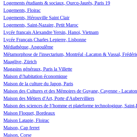
Logements étudiants & sociaux, Ourcq-Jaurès, Paris 19
Logements, Floirac
Logements, Hérouville Saint Clair
Logements, Saint-Nazaire, Petit Maroc
Lycée français Alexandre Yersin, Hanoi, Vietnam
Lycée Français Charles Lepierre, Lisbonne
Médiathèque, Angoulême
Métamorphose de l'insectarium, Montréal -Lacaton & Vassal, Frédéri
Maaglive, Zürich
Magasins généraux, Paris la Villette
Maison d\'habitation économique
Maison de la culture du Japon, Paris
Maison des Cultures et des Mémoires de Guyane, Cayenne - Lacaton
Maison des Métiers d'Art, Porte d'Aubervilliers
Maison des sciences de l\'homme et plateforme technologique, Saint
Maison Floquet, Bordeaux
Maison Latapie, Floirac
Maison, Cap ferret
Maison, Corse