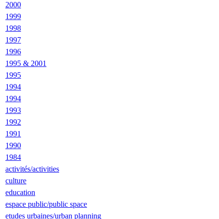
2000
1999
1998
1997
1996
1995 & 2001
1995
1994
1994
1993
1992
1991
1990
1984
activités/activities
culture
education
espace public/public space
etudes urbaines/urban planning