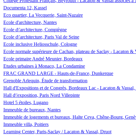
Collège Protestant Français, Beyrouth - Lacaton & Vassal associés à N
Documenta 12, Kassel
Eco quartier, La Vecquerie, Saint-Nazaire
Ecole d'architecture, Nantes
Ecole d\'architecture, Compiègne
Ecole d\'architecture, Paris Val de Seine
Ecole inclusive Heliosschule, Cologne
Ecole normale supérieure de Cachan, plateau de Saclay - Lacaton & 
Ecole primaire André Meunier, Bordeaux
Etudes urbaines à Monaco, La Condamine
FRAC GRAND LARGE - Hauts-de-France, Dunkerque
Grenoble Arlequin, Étude de transformation
Hall d'Expositions et de Congrès, Bordeaux Lac - Lacaton & Vassal
Hall d\'exposition, Paris Nord Villepinte
Hotel 5 étoiles, Lugano
Immeuble de bureaux, Nantes
Immeuble de logements et bureaux, Halte Ceva, Chêne-Bourg, Genè
Immeuble villa, Poitiers
Learning Center, Paris-Saclay / Lacaton & Vassal, Druot