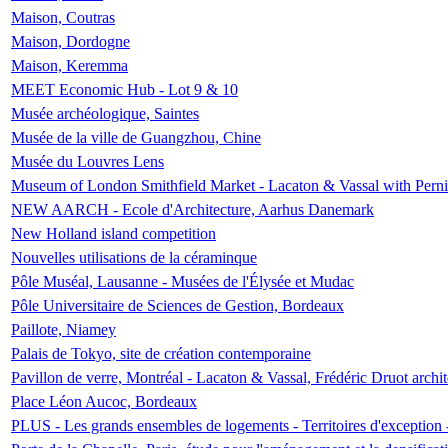
Maison, Coutras
Maison, Dordogne
Maison, Keremma
MEET Economic Hub - Lot 9 & 10
Musée archéologique, Saintes
Musée de la ville de Guangzhou, Chine
Musée du Louvres Lens
Museum of London Smithfield Market - Lacaton & Vassal with Pernil
NEW AARCH - Ecole d'Architecture, Aarhus Danemark
New Holland island competition
Nouvelles utilisations de la céraminque
Pôle Muséal, Lausanne - Musées de l'Élysée et Mudac
Pôle Universitaire de Sciences de Gestion, Bordeaux
Paillote, Niamey
Palais de Tokyo, site de création contemporaine
Pavillon de verre, Montréal - Lacaton & Vassal, Frédéric Druot arch
Place Léon Aucoc, Bordeaux
PLUS - Les grands ensembles de logements - Territoires d'exception 