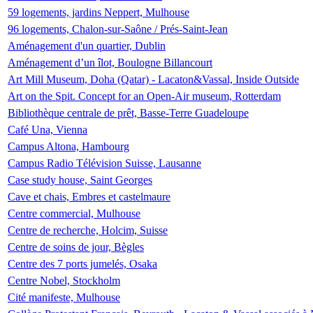
59 logements, jardins Neppert, Mulhouse
96 logements, Chalon-sur-Saône / Prés-Saint-Jean
Aménagement d'un quartier, Dublin
Aménagement d’un îlot, Boulogne Billancourt
Art Mill Museum, Doha (Qatar) - Lacaton&Vassal, Inside Outside
Art on the Spit. Concept for an Open-Air museum, Rotterdam
Bibliothèque centrale de prêt, Basse-Terre Guadeloupe
Café Una, Vienna
Campus Altona, Hambourg
Campus Radio Télévision Suisse, Lausanne
Case study house, Saint Georges
Cave et chais, Embres et castelmaure
Centre commercial, Mulhouse
Centre de recherche, Holcim, Suisse
Centre de soins de jour, Bègles
Centre des 7 ports jumelés, Osaka
Centre Nobel, Stockholm
Cité manifeste, Mulhouse