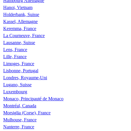
Hambourg Allemagne
Hanoi, Vietnam
Holderbank, Suisse
Kassel, Allemagne
Keremma, France
La Courneuve, France
Lausanne, Suisse
Lens, France
Lille, France
Limoges, France
Lisbonne, Portugal
Londres, Royaume-Uni
Lugano, Suisse
Luxembourg
Monaco, Principauté de Monaco
Montréal, Canada
Morsiglia (Corse), France
Mulhouse, France
Nanterre, France