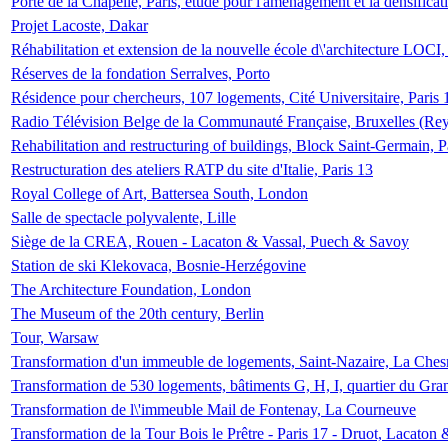
Porte de la Chapelle, Paris, étude pour l'aménagement et la densificat
Projet Lacoste, Dakar
Réhabilitation et extension de la nouvelle école d\'architecture LOCI
Réserves de la fondation Serralves, Porto
Résidence pour chercheurs, 107 logements, Cité Universitaire, Paris 
Radio Télévision Belge de la Communauté Française, Bruxelles (Rey
Rehabilitation and restructuring of buildings, Block Saint-Germain, P
Restructuration des ateliers RATP du site d'Italie, Paris 13
Royal College of Art, Battersea South, London
Salle de spectacle polyvalente, Lille
Siège de la CREA, Rouen - Lacaton & Vassal, Puech & Savoy
Station de ski Klekovaca, Bosnie-Herzégovine
The Architecture Foundation, London
The Museum of the 20th century, Berlin
Tour, Warsaw
Transformation d'un immeuble de logements, Saint-Nazaire, La Ches
Transformation de 530 logements, bâtiments G, H, I, quartier du Gra
Transformation de l\'immeuble Mail de Fontenay, La Courneuve
Transformation de la Tour Bois le Prêtre - Paris 17 - Druot, Lacaton 