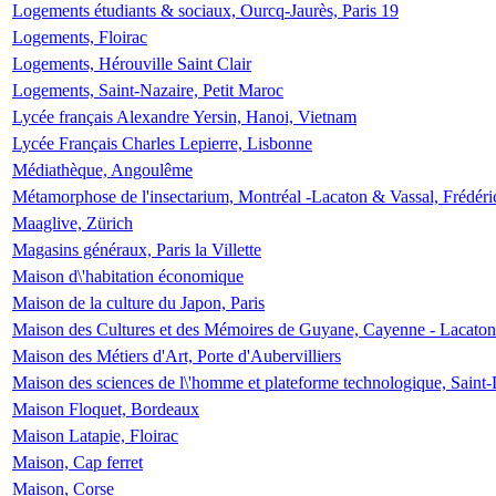
Logements étudiants & sociaux, Ourcq-Jaurès, Paris 19
Logements, Floirac
Logements, Hérouville Saint Clair
Logements, Saint-Nazaire, Petit Maroc
Lycée français Alexandre Yersin, Hanoi, Vietnam
Lycée Français Charles Lepierre, Lisbonne
Médiathèque, Angoulême
Métamorphose de l'insectarium, Montréal -Lacaton & Vassal, Frédéri
Maaglive, Zürich
Magasins généraux, Paris la Villette
Maison d\'habitation économique
Maison de la culture du Japon, Paris
Maison des Cultures et des Mémoires de Guyane, Cayenne - Lacaton
Maison des Métiers d'Art, Porte d'Aubervilliers
Maison des sciences de l\'homme et plateforme technologique, Saint
Maison Floquet, Bordeaux
Maison Latapie, Floirac
Maison, Cap ferret
Maison, Corse