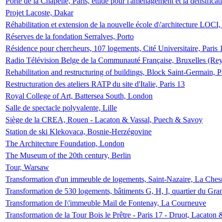
Porte de la Chapelle, Paris, étude pour l'aménagement et la densificat
Projet Lacoste, Dakar
Réhabilitation et extension de la nouvelle école d\'architecture LOCI
Réserves de la fondation Serralves, Porto
Résidence pour chercheurs, 107 logements, Cité Universitaire, Paris 
Radio Télévision Belge de la Communauté Française, Bruxelles (Rey
Rehabilitation and restructuring of buildings, Block Saint-Germain, P
Restructuration des ateliers RATP du site d'Italie, Paris 13
Royal College of Art, Battersea South, London
Salle de spectacle polyvalente, Lille
Siège de la CREA, Rouen - Lacaton & Vassal, Puech & Savoy
Station de ski Klekovaca, Bosnie-Herzégovine
The Architecture Foundation, London
The Museum of the 20th century, Berlin
Tour, Warsaw
Transformation d'un immeuble de logements, Saint-Nazaire, La Ches
Transformation de 530 logements, bâtiments G, H, I, quartier du Gra
Transformation de l\'immeuble Mail de Fontenay, La Courneuve
Transformation de la Tour Bois le Prêtre - Paris 17 - Druot, Lacaton 