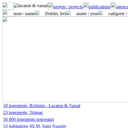
projets / projects
publications
agence
nom / name
Dublin, Irel
année / year
catégorie /
18 logements, Rixheim - Lacaton & Vassal
23 logements, Trignac
50 000 logements nouveaux
53 habitations HLM, Saint Nazaire