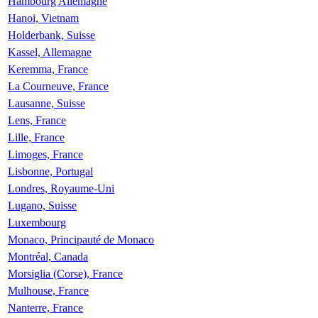
Hambourg Allemagne
Hanoi, Vietnam
Holderbank, Suisse
Kassel, Allemagne
Keremma, France
La Courneuve, France
Lausanne, Suisse
Lens, France
Lille, France
Limoges, France
Lisbonne, Portugal
Londres, Royaume-Uni
Lugano, Suisse
Luxembourg
Monaco, Principauté de Monaco
Montréal, Canada
Morsiglia (Corse), France
Mulhouse, France
Nanterre, France