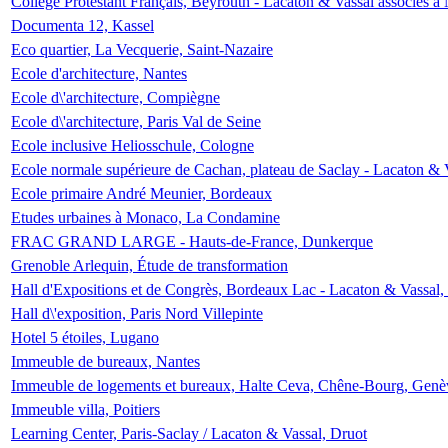
Collège Protestant Français, Beyrouth - Lacaton & Vassal associés à N
Documenta 12, Kassel
Eco quartier, La Vecquerie, Saint-Nazaire
Ecole d'architecture, Nantes
Ecole d\'architecture, Compiègne
Ecole d\'architecture, Paris Val de Seine
Ecole inclusive Heliosschule, Cologne
Ecole normale supérieure de Cachan, plateau de Saclay - Lacaton & 
Ecole primaire André Meunier, Bordeaux
Etudes urbaines à Monaco, La Condamine
FRAC GRAND LARGE - Hauts-de-France, Dunkerque
Grenoble Arlequin, Étude de transformation
Hall d'Expositions et de Congrès, Bordeaux Lac - Lacaton & Vassal
Hall d\'exposition, Paris Nord Villepinte
Hotel 5 étoiles, Lugano
Immeuble de bureaux, Nantes
Immeuble de logements et bureaux, Halte Ceva, Chêne-Bourg, Genè
Immeuble villa, Poitiers
Learning Center, Paris-Saclay / Lacaton & Vassal, Druot