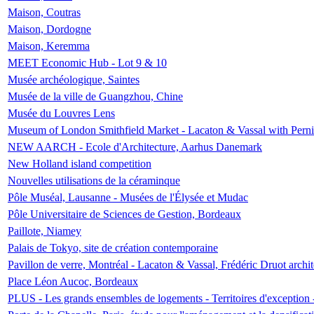
Maison, Coutras
Maison, Dordogne
Maison, Keremma
MEET Economic Hub - Lot 9 & 10
Musée archéologique, Saintes
Musée de la ville de Guangzhou, Chine
Musée du Louvres Lens
Museum of London Smithfield Market - Lacaton & Vassal with Pernil
NEW AARCH - Ecole d'Architecture, Aarhus Danemark
New Holland island competition
Nouvelles utilisations de la céraminque
Pôle Muséal, Lausanne - Musées de l'Élysée et Mudac
Pôle Universitaire de Sciences de Gestion, Bordeaux
Paillote, Niamey
Palais de Tokyo, site de création contemporaine
Pavillon de verre, Montréal - Lacaton & Vassal, Frédéric Druot arch
Place Léon Aucoc, Bordeaux
PLUS - Les grands ensembles de logements - Territoires d'exception 