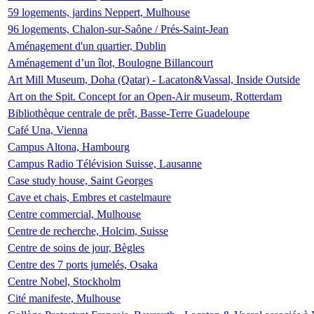
59 logements, jardins Neppert, Mulhouse
96 logements, Chalon-sur-Saône / Prés-Saint-Jean
Aménagement d'un quartier, Dublin
Aménagement d’un îlot, Boulogne Billancourt
Art Mill Museum, Doha (Qatar) - Lacaton&Vassal, Inside Outside
Art on the Spit. Concept for an Open-Air museum, Rotterdam
Bibliothèque centrale de prêt, Basse-Terre Guadeloupe
Café Una, Vienna
Campus Altona, Hambourg
Campus Radio Télévision Suisse, Lausanne
Case study house, Saint Georges
Cave et chais, Embres et castelmaure
Centre commercial, Mulhouse
Centre de recherche, Holcim, Suisse
Centre de soins de jour, Bègles
Centre des 7 ports jumelés, Osaka
Centre Nobel, Stockholm
Cité manifeste, Mulhouse