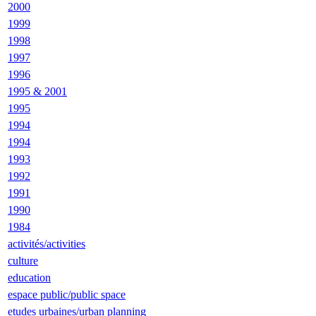
2000
1999
1998
1997
1996
1995 & 2001
1995
1994
1994
1993
1992
1991
1990
1984
activités/activities
culture
education
espace public/public space
etudes urbaines/urban planning