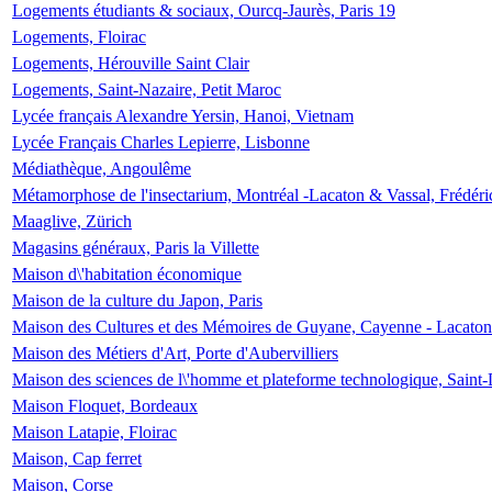
Logements étudiants & sociaux, Ourcq-Jaurès, Paris 19
Logements, Floirac
Logements, Hérouville Saint Clair
Logements, Saint-Nazaire, Petit Maroc
Lycée français Alexandre Yersin, Hanoi, Vietnam
Lycée Français Charles Lepierre, Lisbonne
Médiathèque, Angoulême
Métamorphose de l'insectarium, Montréal -Lacaton & Vassal, Frédéri
Maaglive, Zürich
Magasins généraux, Paris la Villette
Maison d\'habitation économique
Maison de la culture du Japon, Paris
Maison des Cultures et des Mémoires de Guyane, Cayenne - Lacaton
Maison des Métiers d'Art, Porte d'Aubervilliers
Maison des sciences de l\'homme et plateforme technologique, Saint
Maison Floquet, Bordeaux
Maison Latapie, Floirac
Maison, Cap ferret
Maison, Corse