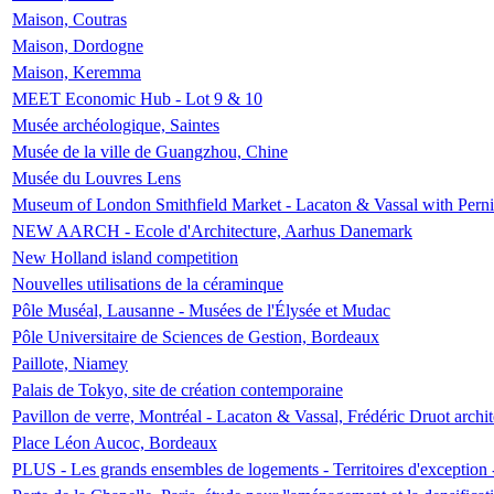
Maison, Coutras
Maison, Dordogne
Maison, Keremma
MEET Economic Hub - Lot 9 & 10
Musée archéologique, Saintes
Musée de la ville de Guangzhou, Chine
Musée du Louvres Lens
Museum of London Smithfield Market - Lacaton & Vassal with Pernil
NEW AARCH - Ecole d'Architecture, Aarhus Danemark
New Holland island competition
Nouvelles utilisations de la céraminque
Pôle Muséal, Lausanne - Musées de l'Élysée et Mudac
Pôle Universitaire de Sciences de Gestion, Bordeaux
Paillote, Niamey
Palais de Tokyo, site de création contemporaine
Pavillon de verre, Montréal - Lacaton & Vassal, Frédéric Druot arch
Place Léon Aucoc, Bordeaux
PLUS - Les grands ensembles de logements - Territoires d'exception 