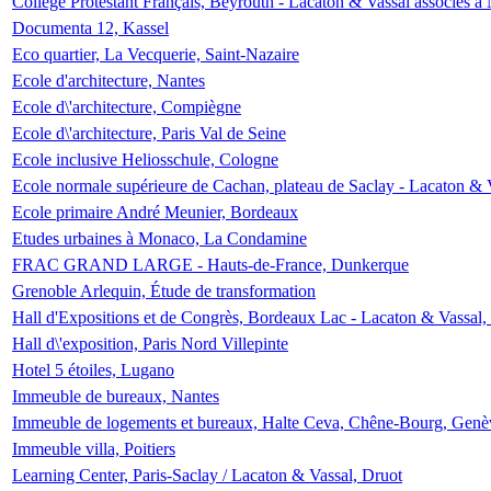
Collège Protestant Français, Beyrouth - Lacaton & Vassal associés à N
Documenta 12, Kassel
Eco quartier, La Vecquerie, Saint-Nazaire
Ecole d'architecture, Nantes
Ecole d\'architecture, Compiègne
Ecole d\'architecture, Paris Val de Seine
Ecole inclusive Heliosschule, Cologne
Ecole normale supérieure de Cachan, plateau de Saclay - Lacaton & 
Ecole primaire André Meunier, Bordeaux
Etudes urbaines à Monaco, La Condamine
FRAC GRAND LARGE - Hauts-de-France, Dunkerque
Grenoble Arlequin, Étude de transformation
Hall d'Expositions et de Congrès, Bordeaux Lac - Lacaton & Vassal
Hall d\'exposition, Paris Nord Villepinte
Hotel 5 étoiles, Lugano
Immeuble de bureaux, Nantes
Immeuble de logements et bureaux, Halte Ceva, Chêne-Bourg, Genè
Immeuble villa, Poitiers
Learning Center, Paris-Saclay / Lacaton & Vassal, Druot