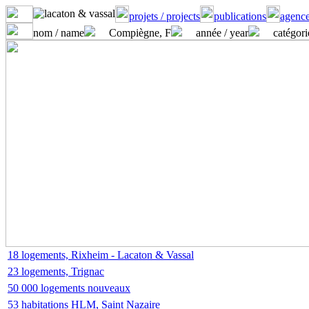
projets / projects
publications
agence
nom / name
Compiègne, F
année / year
catégori
18 logements, Rixheim - Lacaton & Vassal
23 logements, Trignac
50 000 logements nouveaux
53 habitations HLM, Saint Nazaire