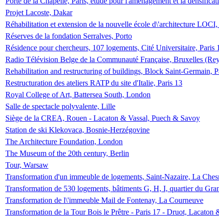
Porte de la Chapelle, Paris, étude pour l'aménagement et la densificat
Projet Lacoste, Dakar
Réhabilitation et extension de la nouvelle école d\'architecture LOCI
Réserves de la fondation Serralves, Porto
Résidence pour chercheurs, 107 logements, Cité Universitaire, Paris 
Radio Télévision Belge de la Communauté Française, Bruxelles (Rey
Rehabilitation and restructuring of buildings, Block Saint-Germain, P
Restructuration des ateliers RATP du site d'Italie, Paris 13
Royal College of Art, Battersea South, London
Salle de spectacle polyvalente, Lille
Siège de la CREA, Rouen - Lacaton & Vassal, Puech & Savoy
Station de ski Klekovaca, Bosnie-Herzégovine
The Architecture Foundation, London
The Museum of the 20th century, Berlin
Tour, Warsaw
Transformation d'un immeuble de logements, Saint-Nazaire, La Ches
Transformation de 530 logements, bâtiments G, H, I, quartier du Gra
Transformation de l\'immeuble Mail de Fontenay, La Courneuve
Transformation de la Tour Bois le Prêtre - Paris 17 - Druot, Lacaton 