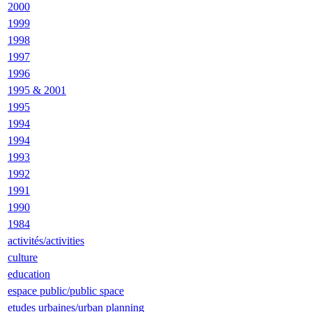
2000
1999
1998
1997
1996
1995 & 2001
1995
1994
1994
1993
1992
1991
1990
1984
activités/activities
culture
education
espace public/public space
etudes urbaines/urban planning