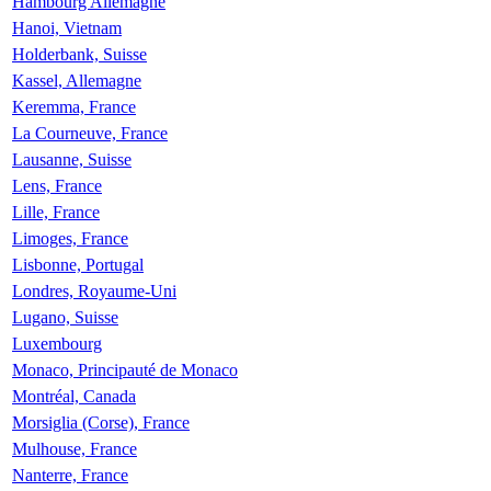
Hambourg Allemagne
Hanoi, Vietnam
Holderbank, Suisse
Kassel, Allemagne
Keremma, France
La Courneuve, France
Lausanne, Suisse
Lens, France
Lille, France
Limoges, France
Lisbonne, Portugal
Londres, Royaume-Uni
Lugano, Suisse
Luxembourg
Monaco, Principauté de Monaco
Montréal, Canada
Morsiglia (Corse), France
Mulhouse, France
Nanterre, France