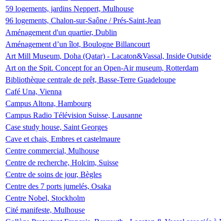
59 logements, jardins Neppert, Mulhouse
96 logements, Chalon-sur-Saône / Prés-Saint-Jean
Aménagement d'un quartier, Dublin
Aménagement d’un îlot, Boulogne Billancourt
Art Mill Museum, Doha (Qatar) - Lacaton&Vassal, Inside Outside
Art on the Spit. Concept for an Open-Air museum, Rotterdam
Bibliothèque centrale de prêt, Basse-Terre Guadeloupe
Café Una, Vienna
Campus Altona, Hambourg
Campus Radio Télévision Suisse, Lausanne
Case study house, Saint Georges
Cave et chais, Embres et castelmaure
Centre commercial, Mulhouse
Centre de recherche, Holcim, Suisse
Centre de soins de jour, Bègles
Centre des 7 ports jumelés, Osaka
Centre Nobel, Stockholm
Cité manifeste, Mulhouse