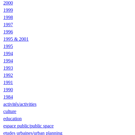
2000
1999
1998
1997
1996
1995 & 2001
1995
1994
1994
1993
1992
1991
1990
1984
activités/activities
culture
education
espace public/public space
etudes urbaines/urban planning