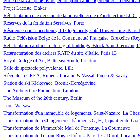
Porte de la Chapelle, Paris, étude pour l'aménagement et la densificat
Projet Lacoste, Dakar
Réhabilitation et extension de la nouvelle école d\'architecture LOCI
Réserves de la fondation Serralves, Porto
Résidence pour chercheurs, 107 logements, Cité Universitaire, Paris 
Radio Télévision Belge de la Communauté Française, Bruxelles (Rey
Rehabilitation and restructuring of buildings, Block Saint-Germain, P
Restructuration des ateliers RATP du site d'Italie, Paris 13
Royal College of Art, Battersea South, London
Salle de spectacle polyvalente, Lille
Siège de la CREA, Rouen - Lacaton & Vassal, Puech & Savoy
Station de ski Klekovaca, Bosnie-Herzégovine
The Architecture Foundation, London
The Museum of the 20th century, Berlin
Tour, Warsaw
Transformation d'un immeuble de logements, Saint-Nazaire, La Ches
Transformation de 530 logements, bâtiments G, H, I, quartier du Gra
Transformation de l\'immeuble Mail de Fontenay, La Courneuve
Transformation de la Tour Bois le Prêtre - Paris 17 - Druot, Lacaton 