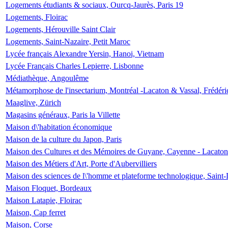
Logements étudiants & sociaux, Ourcq-Jaurès, Paris 19
Logements, Floirac
Logements, Hérouville Saint Clair
Logements, Saint-Nazaire, Petit Maroc
Lycée français Alexandre Yersin, Hanoi, Vietnam
Lycée Français Charles Lepierre, Lisbonne
Médiathèque, Angoulême
Métamorphose de l'insectarium, Montréal -Lacaton & Vassal, Frédéri
Maaglive, Zürich
Magasins généraux, Paris la Villette
Maison d\'habitation économique
Maison de la culture du Japon, Paris
Maison des Cultures et des Mémoires de Guyane, Cayenne - Lacaton
Maison des Métiers d'Art, Porte d'Aubervilliers
Maison des sciences de l\'homme et plateforme technologique, Saint
Maison Floquet, Bordeaux
Maison Latapie, Floirac
Maison, Cap ferret
Maison, Corse