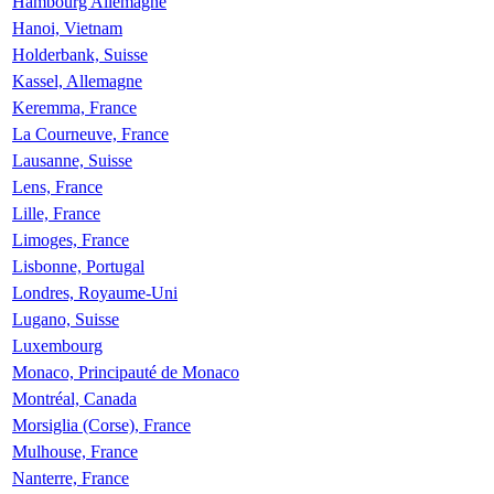
Hambourg Allemagne
Hanoi, Vietnam
Holderbank, Suisse
Kassel, Allemagne
Keremma, France
La Courneuve, France
Lausanne, Suisse
Lens, France
Lille, France
Limoges, France
Lisbonne, Portugal
Londres, Royaume-Uni
Lugano, Suisse
Luxembourg
Monaco, Principauté de Monaco
Montréal, Canada
Morsiglia (Corse), France
Mulhouse, France
Nanterre, France