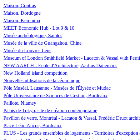
Maison, Coutras
Maison, Dordogne
Maison, Keremma
MEET Economic Hub - Lot 9 & 10
Musée archéologique, Saintes
Musée de la ville de Guangzhou, Chine
Musée du Louvres Lens
Museum of London Smithfield Market - Lacaton & Vassal with Pernil
NEW AARCH - Ecole d'Architecture, Aarhus Danemark
New Holland island competition
Nouvelles utilisations de la céraminque
Pôle Muséal, Lausanne - Musées de l'Élysée et Mudac
Pôle Universitaire de Sciences de Gestion, Bordeaux
Paillote, Niamey
Palais de Tokyo, site de création contemporaine
Pavillon de verre, Montréal - Lacaton & Vassal, Frédéric Druot arch
Place Léon Aucoc, Bordeaux
PLUS - Les grands ensembles de logements - Territoires d'exception 