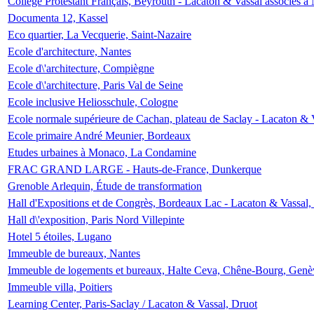
Collège Protestant Français, Beyrouth - Lacaton & Vassal associés à N
Documenta 12, Kassel
Eco quartier, La Vecquerie, Saint-Nazaire
Ecole d'architecture, Nantes
Ecole d\'architecture, Compiègne
Ecole d\'architecture, Paris Val de Seine
Ecole inclusive Heliosschule, Cologne
Ecole normale supérieure de Cachan, plateau de Saclay - Lacaton & 
Ecole primaire André Meunier, Bordeaux
Etudes urbaines à Monaco, La Condamine
FRAC GRAND LARGE - Hauts-de-France, Dunkerque
Grenoble Arlequin, Étude de transformation
Hall d'Expositions et de Congrès, Bordeaux Lac - Lacaton & Vassal
Hall d\'exposition, Paris Nord Villepinte
Hotel 5 étoiles, Lugano
Immeuble de bureaux, Nantes
Immeuble de logements et bureaux, Halte Ceva, Chêne-Bourg, Genè
Immeuble villa, Poitiers
Learning Center, Paris-Saclay / Lacaton & Vassal, Druot