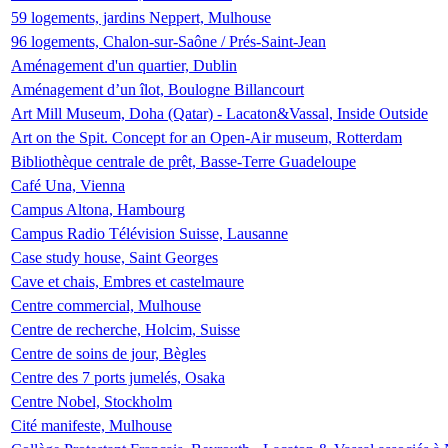
59 logements, jardins Neppert, Mulhouse
96 logements, Chalon-sur-Saône / Prés-Saint-Jean
Aménagement d'un quartier, Dublin
Aménagement d’un îlot, Boulogne Billancourt
Art Mill Museum, Doha (Qatar) - Lacaton&Vassal, Inside Outside
Art on the Spit. Concept for an Open-Air museum, Rotterdam
Bibliothèque centrale de prêt, Basse-Terre Guadeloupe
Café Una, Vienna
Campus Altona, Hambourg
Campus Radio Télévision Suisse, Lausanne
Case study house, Saint Georges
Cave et chais, Embres et castelmaure
Centre commercial, Mulhouse
Centre de recherche, Holcim, Suisse
Centre de soins de jour, Bègles
Centre des 7 ports jumelés, Osaka
Centre Nobel, Stockholm
Cité manifeste, Mulhouse