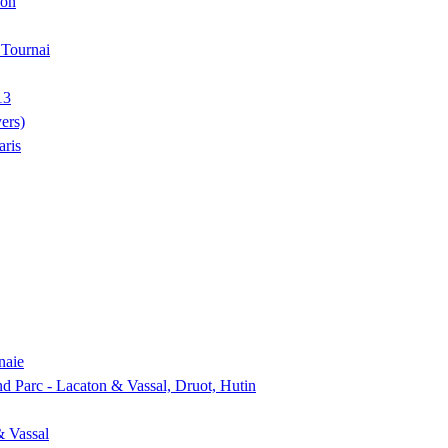
ion
, Tournai
13
ers)
aris
naie
nd Parc - Lacaton & Vassal, Druot, Hutin
& Vassal