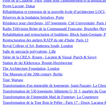
Porte de la Chapelle, Paris, étude pour l'aménagement et la densificat
Projet Lacoste, Dakar
Réhabilitation et extension de la nouvelle école d\'architecture LOCI
Réserves de la fondation Serralves, Porto
Résidence pour chercheurs, 107 logements, Cité Universitaire, Paris 
Radio Télévision Belge de la Communauté Française, Bruxelles (Rey
Rehabilitation and restructuring of buildings, Block Saint-Germain, P
Restructuration des ateliers RATP du site d'Italie, Paris 13
Royal College of Art, Battersea South, London
Salle de spectacle polyvalente, Lille
Siège de la CREA, Rouen - Lacaton & Vassal, Puech & Savoy
Station de ski Klekovaca, Bosnie-Herzégovine
The Architecture Foundation, London
The Museum of the 20th century, Berlin
Tour, Warsaw
Transformation d'un immeuble de logements, Saint-Nazaire, La Ches
Transformation de 530 logements, bâtiments G, H, I, quartier du Gra
Transformation de l\'immeuble Mail de Fontenay, La Courneuve
Transformation de la Tour Bois le Prêtre - Paris 17 - Druot, Lacaton 