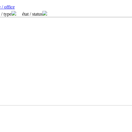
 / office
 / type
état / status