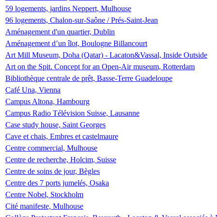
59 logements, jardins Neppert, Mulhouse
96 logements, Chalon-sur-Saône / Prés-Saint-Jean
Aménagement d'un quartier, Dublin
Aménagement d’un îlot, Boulogne Billancourt
Art Mill Museum, Doha (Qatar) - Lacaton&Vassal, Inside Outside
Art on the Spit. Concept for an Open-Air museum, Rotterdam
Bibliothèque centrale de prêt, Basse-Terre Guadeloupe
Café Una, Vienna
Campus Altona, Hambourg
Campus Radio Télévision Suisse, Lausanne
Case study house, Saint Georges
Cave et chais, Embres et castelmaure
Centre commercial, Mulhouse
Centre de recherche, Holcim, Suisse
Centre de soins de jour, Bègles
Centre des 7 ports jumelés, Osaka
Centre Nobel, Stockholm
Cité manifeste, Mulhouse