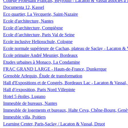
Collège Protestant Français, Beyrouth - Lacaton & Vassal associés à N
Documenta 12, Kassel
Eco quartier, La Vecquerie, Saint-Nazaire
Ecole d'architecture, Nantes
Ecole d\'architecture, Compiègne
Ecole d\'architecture, Paris Val de Seine
Ecole inclusive Heliosschule, Cologne
Ecole normale supérieure de Cachan, plateau de Saclay - Lacaton & 
Ecole primaire André Meunier, Bordeaux
Etudes urbaines à Monaco, La Condamine
FRAC GRAND LARGE - Hauts-de-France, Dunkerque
Grenoble Arlequin, Étude de transformation
Hall d'Expositions et de Congrès, Bordeaux Lac - Lacaton & Vassal
Hall d\'exposition, Paris Nord Villepinte
Hotel 5 étoiles, Lugano
Immeuble de bureaux, Nantes
Immeuble de logements et bureaux, Halte Ceva, Chêne-Bourg, Genè
Immeuble villa, Poitiers
Learning Center, Paris-Saclay / Lacaton & Vassal, Druot