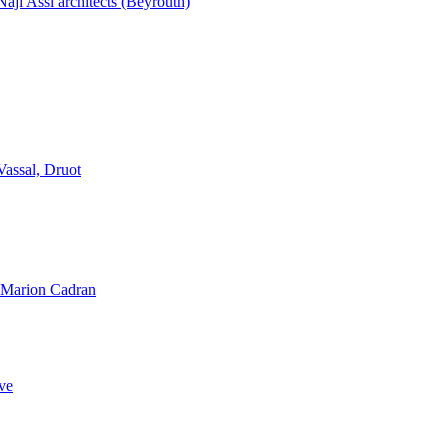
aji Assi architects (Beyrouth)
Vassal, Druot
, Marion Cadran
ve