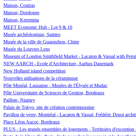
Maison, Coutras
Maison, Dordogne
Maison, Keremma
MEET Economic Hub - Lot 9 & 10
Musée archéologique, Saintes
Musée de la ville de Guangzhou, Chine
Musée du Louvres Lens
Museum of London Smithfield Market - Lacaton & Vassal with Pernil
NEW AARCH - Ecole d'Architecture, Aarhus Danemark
New Holland island competition
Nouvelles utilisations de la céraminque
Pôle Muséal, Lausanne - Musées de l'Élysée et Mudac
Pôle Universitaire de Sciences de Gestion, Bordeaux
Paillote, Niamey
Palais de Tokyo, site de création contemporaine
Pavillon de verre, Montréal - Lacaton & Vassal, Frédéric Druot arch
Place Léon Aucoc, Bordeaux
PLUS - Les grands ensembles de logements - Territoires d'exception 