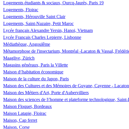
Logements étudiants & sociaux, Ourcq-Jaurès, Paris 19
Logements, Floirac
Logements, Hérouville Saint Clair
Logements, Saint-Nazaire, Petit Maroc
Lycée français Alexandre Yersin, Hanoi, Vietnam
Lycée Français Charles Lepierre, Lisbonne
Médiathèque, Angoulême
Métamorphose de l'insectarium, Montréal -Lacaton & Vassal, Frédéri
Maaglive, Zürich
Magasins généraux, Paris la Villette
Maison d\'habitation économique
Maison de la culture du Japon, Paris
Maison des Cultures et des Mémoires de Guyane, Cayenne - Lacaton
Maison des Métiers d'Art, Porte d'Aubervilliers
Maison des sciences de l\'homme et plateforme technologique, Saint
Maison Floquet, Bordeaux
Maison Latapie, Floirac
Maison, Cap ferret
Maison, Corse