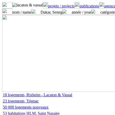
projets / projects
publications
agence
nom / name
Dakar, Seneg
année / year
catégorie
18 logements, Rixheim - Lacaton & Vassal
23 logements, Trignac
50 000 logements nouveaux
53 habitations HLM, Saint Nazaire