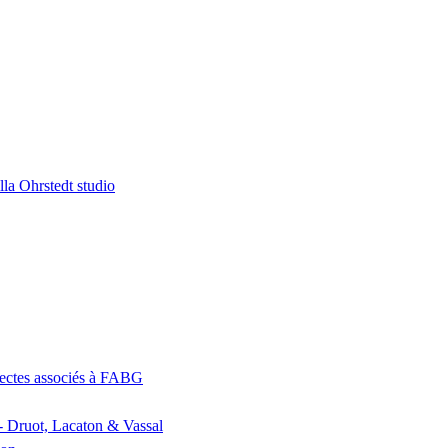
la Ohrstedt studio
itectes associés à FABG
- Druot, Lacaton & Vassal