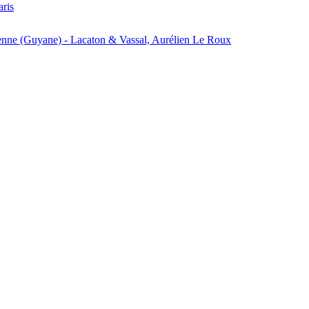
aris
enne (Guyane) - Lacaton & Vassal, Aurélien Le Roux