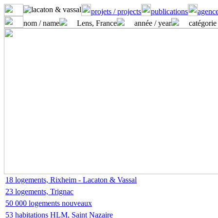
projets / projects
publications
agence
nom / name
Lens, France
année / year
catégorie 
18 logements, Rixheim - Lacaton & Vassal
23 logements, Trignac
50 000 logements nouveaux
53 habitations HLM, Saint Nazaire