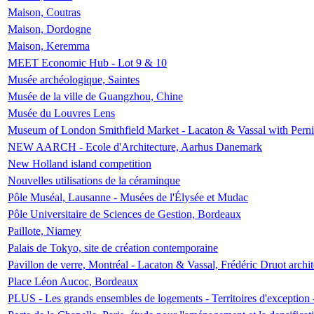
Maison, Coutras
Maison, Dordogne
Maison, Keremma
MEET Economic Hub - Lot 9 & 10
Musée archéologique, Saintes
Musée de la ville de Guangzhou, Chine
Musée du Louvres Lens
Museum of London Smithfield Market - Lacaton & Vassal with Pernil
NEW AARCH - Ecole d'Architecture, Aarhus Danemark
New Holland island competition
Nouvelles utilisations de la céraminque
Pôle Muséal, Lausanne - Musées de l'Élysée et Mudac
Pôle Universitaire de Sciences de Gestion, Bordeaux
Paillote, Niamey
Palais de Tokyo, site de création contemporaine
Pavillon de verre, Montréal - Lacaton & Vassal, Frédéric Druot arch
Place Léon Aucoc, Bordeaux
PLUS - Les grands ensembles de logements - Territoires d'exception 