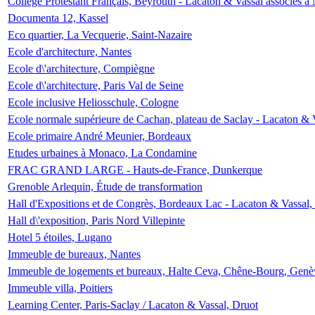
Collège Protestant Français, Beyrouth - Lacaton & Vassal associés à N
Documenta 12, Kassel
Eco quartier, La Vecquerie, Saint-Nazaire
Ecole d'architecture, Nantes
Ecole d\'architecture, Compiègne
Ecole d\'architecture, Paris Val de Seine
Ecole inclusive Heliosschule, Cologne
Ecole normale supérieure de Cachan, plateau de Saclay - Lacaton & 
Ecole primaire André Meunier, Bordeaux
Etudes urbaines à Monaco, La Condamine
FRAC GRAND LARGE - Hauts-de-France, Dunkerque
Grenoble Arlequin, Étude de transformation
Hall d'Expositions et de Congrès, Bordeaux Lac - Lacaton & Vassal
Hall d\'exposition, Paris Nord Villepinte
Hotel 5 étoiles, Lugano
Immeuble de bureaux, Nantes
Immeuble de logements et bureaux, Halte Ceva, Chêne-Bourg, Genè
Immeuble villa, Poitiers
Learning Center, Paris-Saclay / Lacaton & Vassal, Druot