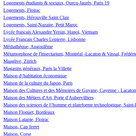
Logements étudiants & sociaux, Ourcq-Jaurès, Paris 19
Logements, Floirac
Logements, Hérouville Saint Clair
Logements, Saint-Nazaire, Petit Maroc
Lycée français Alexandre Yersin, Hanoi, Vietnam
Lycée Français Charles Lepierre, Lisbonne
Médiathèque, Angoulême
Métamorphose de l'insectarium, Montréal -Lacaton & Vassal, Frédéri
Maaglive, Zürich
Magasins généraux, Paris la Villette
Maison d\'habitation économique
Maison de la culture du Japon, Paris
Maison des Cultures et des Mémoires de Guyane, Cayenne - Lacaton
Maison des Métiers d'Art, Porte d'Aubervilliers
Maison des sciences de l\'homme et plateforme technologique, Saint
Maison Floquet, Bordeaux
Maison Latapie, Floirac
Maison, Cap ferret
Maison, Corse