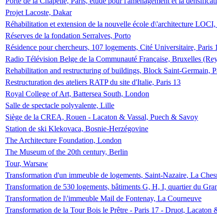
Porte de la Chapelle, Paris, étude pour l'aménagement et la densificat
Projet Lacoste, Dakar
Réhabilitation et extension de la nouvelle école d\'architecture LOCI
Réserves de la fondation Serralves, Porto
Résidence pour chercheurs, 107 logements, Cité Universitaire, Paris 
Radio Télévision Belge de la Communauté Française, Bruxelles (Rey
Rehabilitation and restructuring of buildings, Block Saint-Germain, P
Restructuration des ateliers RATP du site d'Italie, Paris 13
Royal College of Art, Battersea South, London
Salle de spectacle polyvalente, Lille
Siège de la CREA, Rouen - Lacaton & Vassal, Puech & Savoy
Station de ski Klekovaca, Bosnie-Herzégovine
The Architecture Foundation, London
The Museum of the 20th century, Berlin
Tour, Warsaw
Transformation d'un immeuble de logements, Saint-Nazaire, La Ches
Transformation de 530 logements, bâtiments G, H, I, quartier du Gra
Transformation de l\'immeuble Mail de Fontenay, La Courneuve
Transformation de la Tour Bois le Prêtre - Paris 17 - Druot, Lacaton 