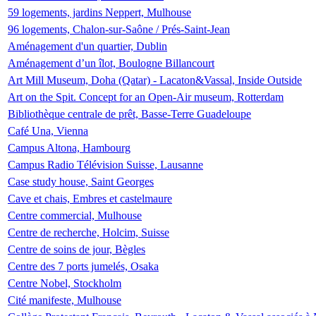
59 logements, jardins Neppert, Mulhouse
96 logements, Chalon-sur-Saône / Prés-Saint-Jean
Aménagement d'un quartier, Dublin
Aménagement d’un îlot, Boulogne Billancourt
Art Mill Museum, Doha (Qatar) - Lacaton&Vassal, Inside Outside
Art on the Spit. Concept for an Open-Air museum, Rotterdam
Bibliothèque centrale de prêt, Basse-Terre Guadeloupe
Café Una, Vienna
Campus Altona, Hambourg
Campus Radio Télévision Suisse, Lausanne
Case study house, Saint Georges
Cave et chais, Embres et castelmaure
Centre commercial, Mulhouse
Centre de recherche, Holcim, Suisse
Centre de soins de jour, Bègles
Centre des 7 ports jumelés, Osaka
Centre Nobel, Stockholm
Cité manifeste, Mulhouse