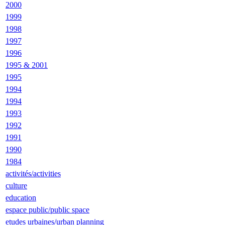
2000
1999
1998
1997
1996
1995 & 2001
1995
1994
1994
1993
1992
1991
1990
1984
activités/activities
culture
education
espace public/public space
etudes urbaines/urban planning