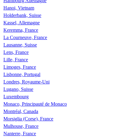
Hambourg Allemagne
Hanoi, Vietnam
Holderbank, Suisse
Kassel, Allemagne
Keremma, France
La Courneuve, France
Lausanne, Suisse
Lens, France
Lille, France
Limoges, France
Lisbonne, Portugal
Londres, Royaume-Uni
Lugano, Suisse
Luxembourg
Monaco, Principauté de Monaco
Montréal, Canada
Morsiglia (Corse), France
Mulhouse, France
Nanterre, France