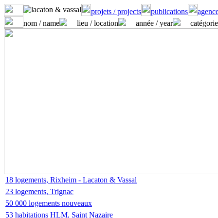
projets / projects
publications
agence
nom / name
lieu / location
année / year
catégorie
18 logements, Rixheim - Lacaton & Vassal
23 logements, Trignac
50 000 logements nouveaux
53 habitations HLM, Saint Nazaire