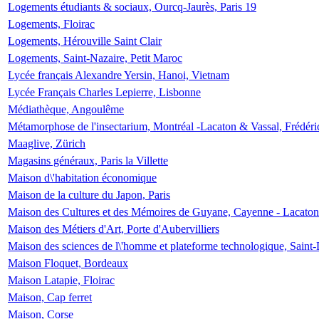
Logements étudiants & sociaux, Ourcq-Jaurès, Paris 19
Logements, Floirac
Logements, Hérouville Saint Clair
Logements, Saint-Nazaire, Petit Maroc
Lycée français Alexandre Yersin, Hanoi, Vietnam
Lycée Français Charles Lepierre, Lisbonne
Médiathèque, Angoulême
Métamorphose de l'insectarium, Montréal -Lacaton & Vassal, Frédéri
Maaglive, Zürich
Magasins généraux, Paris la Villette
Maison d\'habitation économique
Maison de la culture du Japon, Paris
Maison des Cultures et des Mémoires de Guyane, Cayenne - Lacaton
Maison des Métiers d'Art, Porte d'Aubervilliers
Maison des sciences de l\'homme et plateforme technologique, Saint
Maison Floquet, Bordeaux
Maison Latapie, Floirac
Maison, Cap ferret
Maison, Corse