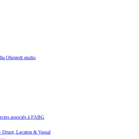
la Ohrstedt studio
itectes associés à FABG
- Druot, Lacaton & Vassal