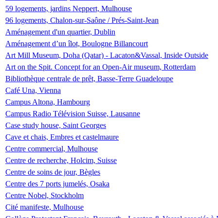
59 logements, jardins Neppert, Mulhouse
96 logements, Chalon-sur-Saône / Prés-Saint-Jean
Aménagement d'un quartier, Dublin
Aménagement d’un îlot, Boulogne Billancourt
Art Mill Museum, Doha (Qatar) - Lacaton&Vassal, Inside Outside
Art on the Spit. Concept for an Open-Air museum, Rotterdam
Bibliothèque centrale de prêt, Basse-Terre Guadeloupe
Café Una, Vienna
Campus Altona, Hambourg
Campus Radio Télévision Suisse, Lausanne
Case study house, Saint Georges
Cave et chais, Embres et castelmaure
Centre commercial, Mulhouse
Centre de recherche, Holcim, Suisse
Centre de soins de jour, Bègles
Centre des 7 ports jumelés, Osaka
Centre Nobel, Stockholm
Cité manifeste, Mulhouse