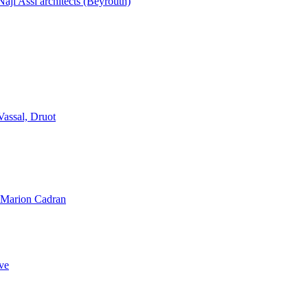
aji Assi architects (Beyrouth)
Vassal, Druot
, Marion Cadran
ve