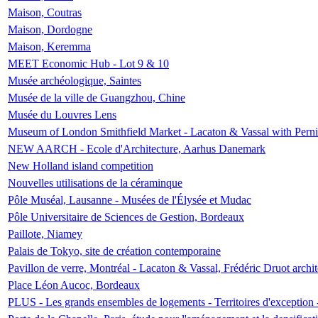
Maison, Coutras
Maison, Dordogne
Maison, Keremma
MEET Economic Hub - Lot 9 & 10
Musée archéologique, Saintes
Musée de la ville de Guangzhou, Chine
Musée du Louvres Lens
Museum of London Smithfield Market - Lacaton & Vassal with Pernil
NEW AARCH - Ecole d'Architecture, Aarhus Danemark
New Holland island competition
Nouvelles utilisations de la céraminque
Pôle Muséal, Lausanne - Musées de l'Élysée et Mudac
Pôle Universitaire de Sciences de Gestion, Bordeaux
Paillote, Niamey
Palais de Tokyo, site de création contemporaine
Pavillon de verre, Montréal - Lacaton & Vassal, Frédéric Druot arch
Place Léon Aucoc, Bordeaux
PLUS - Les grands ensembles de logements - Territoires d'exception 