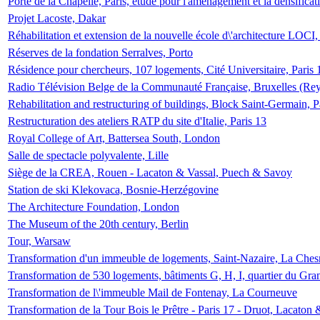
Porte de la Chapelle, Paris, étude pour l'aménagement et la densificat
Projet Lacoste, Dakar
Réhabilitation et extension de la nouvelle école d\'architecture LOCI
Réserves de la fondation Serralves, Porto
Résidence pour chercheurs, 107 logements, Cité Universitaire, Paris 
Radio Télévision Belge de la Communauté Française, Bruxelles (Rey
Rehabilitation and restructuring of buildings, Block Saint-Germain, P
Restructuration des ateliers RATP du site d'Italie, Paris 13
Royal College of Art, Battersea South, London
Salle de spectacle polyvalente, Lille
Siège de la CREA, Rouen - Lacaton & Vassal, Puech & Savoy
Station de ski Klekovaca, Bosnie-Herzégovine
The Architecture Foundation, London
The Museum of the 20th century, Berlin
Tour, Warsaw
Transformation d'un immeuble de logements, Saint-Nazaire, La Ches
Transformation de 530 logements, bâtiments G, H, I, quartier du Gra
Transformation de l\'immeuble Mail de Fontenay, La Courneuve
Transformation de la Tour Bois le Prêtre - Paris 17 - Druot, Lacaton 