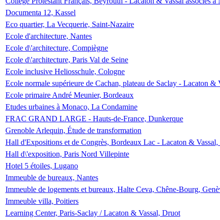
Collège Protestant Français, Beyrouth - Lacaton & Vassal associés à N
Documenta 12, Kassel
Eco quartier, La Vecquerie, Saint-Nazaire
Ecole d'architecture, Nantes
Ecole d\'architecture, Compiègne
Ecole d\'architecture, Paris Val de Seine
Ecole inclusive Heliosschule, Cologne
Ecole normale supérieure de Cachan, plateau de Saclay - Lacaton & 
Ecole primaire André Meunier, Bordeaux
Etudes urbaines à Monaco, La Condamine
FRAC GRAND LARGE - Hauts-de-France, Dunkerque
Grenoble Arlequin, Étude de transformation
Hall d'Expositions et de Congrès, Bordeaux Lac - Lacaton & Vassal
Hall d\'exposition, Paris Nord Villepinte
Hotel 5 étoiles, Lugano
Immeuble de bureaux, Nantes
Immeuble de logements et bureaux, Halte Ceva, Chêne-Bourg, Genè
Immeuble villa, Poitiers
Learning Center, Paris-Saclay / Lacaton & Vassal, Druot