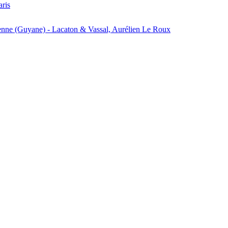
aris
enne (Guyane) - Lacaton & Vassal, Aurélien Le Roux