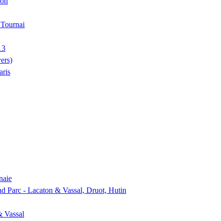
ion
, Tournai
13
ers)
aris
naie
nd Parc - Lacaton & Vassal, Druot, Hutin
& Vassal