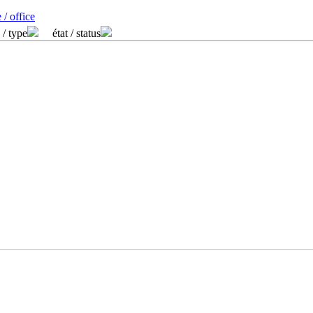
 / office
 / type
état / status