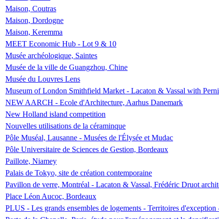
Maison, Coutras
Maison, Dordogne
Maison, Keremma
MEET Economic Hub - Lot 9 & 10
Musée archéologique, Saintes
Musée de la ville de Guangzhou, Chine
Musée du Louvres Lens
Museum of London Smithfield Market - Lacaton & Vassal with Pernil
NEW AARCH - Ecole d'Architecture, Aarhus Danemark
New Holland island competition
Nouvelles utilisations de la céraminque
Pôle Muséal, Lausanne - Musées de l'Élysée et Mudac
Pôle Universitaire de Sciences de Gestion, Bordeaux
Paillote, Niamey
Palais de Tokyo, site de création contemporaine
Pavillon de verre, Montréal - Lacaton & Vassal, Frédéric Druot arch
Place Léon Aucoc, Bordeaux
PLUS - Les grands ensembles de logements - Territoires d'exception 