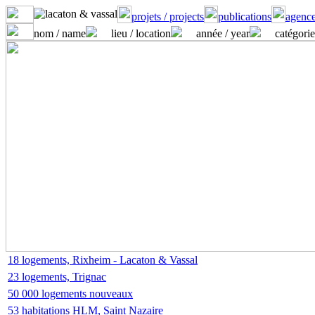
projets / projects
publications
agence
nom / name
lieu / location
année / year
catégorie
18 logements, Rixheim - Lacaton & Vassal
23 logements, Trignac
50 000 logements nouveaux
53 habitations HLM, Saint Nazaire