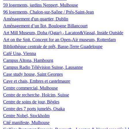
59 logements, jardins Neppert, Mulhouse
96 logements, Chalon-sur-Saône / Prés-Saint-Jean
Aménagement d'un quartier, Dublin
Aménagement d’un îlot, Boulogne Billancourt
Art Mill Museum, Doha (Qatar) - Lacaton&Vassal, Inside Outside
Art on the Spit. Concept for an Open-Air museum, Rotterdam
Bibliothèque centrale de prêt, Basse-Terre Guadeloupe
Café Una, Vienna
Campus Altona, Hambourg
Campus Radio Télévision Suisse, Lausanne
Case study house, Saint Georges
Cave et chais, Embres et castelmaure
Centre commercial, Mulhouse
Centre de recherche, Holcim, Suisse
Centre de soins de jour, Bègles
Centre des 7 ports jumelés, Osaka
Centre Nobel, Stockholm
Cité manifeste, Mulhouse