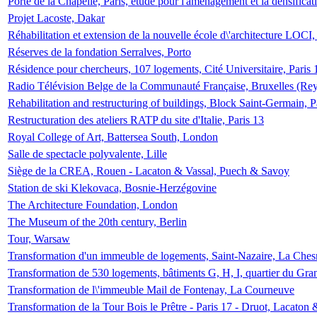
Porte de la Chapelle, Paris, étude pour l'aménagement et la densificat
Projet Lacoste, Dakar
Réhabilitation et extension de la nouvelle école d\'architecture LOCI
Réserves de la fondation Serralves, Porto
Résidence pour chercheurs, 107 logements, Cité Universitaire, Paris 
Radio Télévision Belge de la Communauté Française, Bruxelles (Rey
Rehabilitation and restructuring of buildings, Block Saint-Germain, P
Restructuration des ateliers RATP du site d'Italie, Paris 13
Royal College of Art, Battersea South, London
Salle de spectacle polyvalente, Lille
Siège de la CREA, Rouen - Lacaton & Vassal, Puech & Savoy
Station de ski Klekovaca, Bosnie-Herzégovine
The Architecture Foundation, London
The Museum of the 20th century, Berlin
Tour, Warsaw
Transformation d'un immeuble de logements, Saint-Nazaire, La Ches
Transformation de 530 logements, bâtiments G, H, I, quartier du Gra
Transformation de l\'immeuble Mail de Fontenay, La Courneuve
Transformation de la Tour Bois le Prêtre - Paris 17 - Druot, Lacaton 