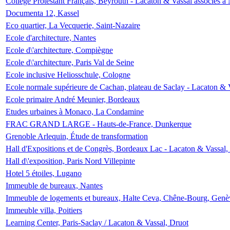
Collège Protestant Français, Beyrouth - Lacaton & Vassal associés à N
Documenta 12, Kassel
Eco quartier, La Vecquerie, Saint-Nazaire
Ecole d'architecture, Nantes
Ecole d\'architecture, Compiègne
Ecole d\'architecture, Paris Val de Seine
Ecole inclusive Heliosschule, Cologne
Ecole normale supérieure de Cachan, plateau de Saclay - Lacaton & 
Ecole primaire André Meunier, Bordeaux
Etudes urbaines à Monaco, La Condamine
FRAC GRAND LARGE - Hauts-de-France, Dunkerque
Grenoble Arlequin, Étude de transformation
Hall d'Expositions et de Congrès, Bordeaux Lac - Lacaton & Vassal
Hall d\'exposition, Paris Nord Villepinte
Hotel 5 étoiles, Lugano
Immeuble de bureaux, Nantes
Immeuble de logements et bureaux, Halte Ceva, Chêne-Bourg, Genè
Immeuble villa, Poitiers
Learning Center, Paris-Saclay / Lacaton & Vassal, Druot