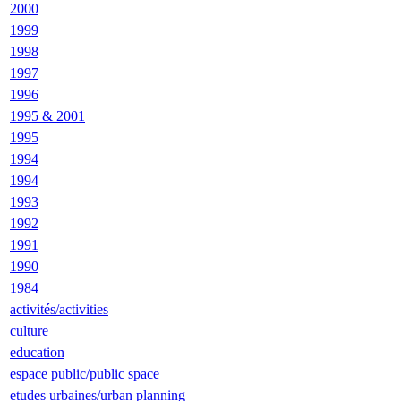
2000
1999
1998
1997
1996
1995 & 2001
1995
1994
1994
1993
1992
1991
1990
1984
activités/activities
culture
education
espace public/public space
etudes urbaines/urban planning