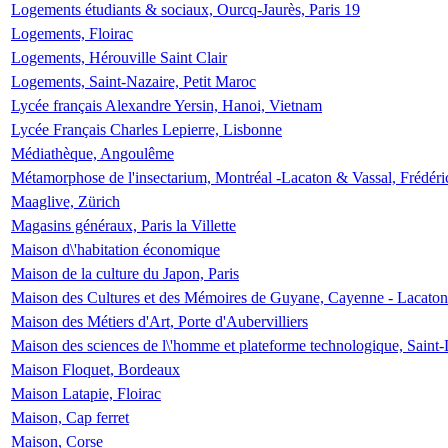
Logements étudiants & sociaux, Ourcq-Jaurès, Paris 19
Logements, Floirac
Logements, Hérouville Saint Clair
Logements, Saint-Nazaire, Petit Maroc
Lycée français Alexandre Yersin, Hanoi, Vietnam
Lycée Français Charles Lepierre, Lisbonne
Médiathèque, Angoulême
Métamorphose de l'insectarium, Montréal -Lacaton & Vassal, Frédéri
Maaglive, Zürich
Magasins généraux, Paris la Villette
Maison d\'habitation économique
Maison de la culture du Japon, Paris
Maison des Cultures et des Mémoires de Guyane, Cayenne - Lacaton
Maison des Métiers d'Art, Porte d'Aubervilliers
Maison des sciences de l\'homme et plateforme technologique, Saint
Maison Floquet, Bordeaux
Maison Latapie, Floirac
Maison, Cap ferret
Maison, Corse