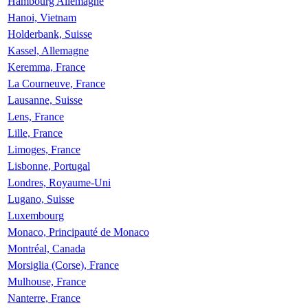
Hambourg Allemagne
Hanoi, Vietnam
Holderbank, Suisse
Kassel, Allemagne
Keremma, France
La Courneuve, France
Lausanne, Suisse
Lens, France
Lille, France
Limoges, France
Lisbonne, Portugal
Londres, Royaume-Uni
Lugano, Suisse
Luxembourg
Monaco, Principauté de Monaco
Montréal, Canada
Morsiglia (Corse), France
Mulhouse, France
Nanterre, France