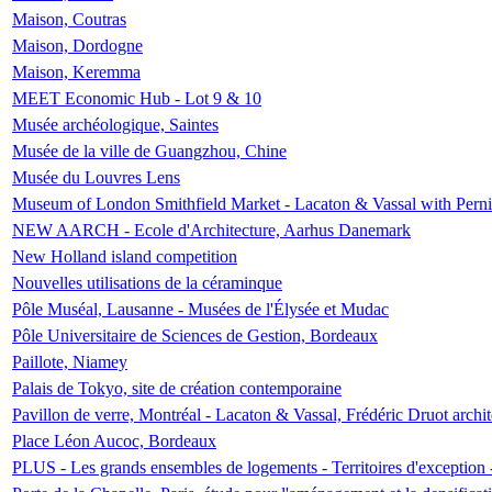
Maison, Coutras
Maison, Dordogne
Maison, Keremma
MEET Economic Hub - Lot 9 & 10
Musée archéologique, Saintes
Musée de la ville de Guangzhou, Chine
Musée du Louvres Lens
Museum of London Smithfield Market - Lacaton & Vassal with Pernil
NEW AARCH - Ecole d'Architecture, Aarhus Danemark
New Holland island competition
Nouvelles utilisations de la céraminque
Pôle Muséal, Lausanne - Musées de l'Élysée et Mudac
Pôle Universitaire de Sciences de Gestion, Bordeaux
Paillote, Niamey
Palais de Tokyo, site de création contemporaine
Pavillon de verre, Montréal - Lacaton & Vassal, Frédéric Druot arch
Place Léon Aucoc, Bordeaux
PLUS - Les grands ensembles de logements - Territoires d'exception 