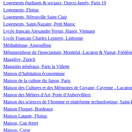
Logements étudiants & sociaux, Ourcq-Jaurès, Paris 19
Logements, Floirac
Logements, Hérouville Saint Clair
Logements, Saint-Nazaire, Petit Maroc
Lycée français Alexandre Yersin, Hanoi, Vietnam
Lycée Français Charles Lepierre, Lisbonne
Médiathèque, Angoulême
Métamorphose de l'insectarium, Montréal -Lacaton & Vassal, Frédéri
Maaglive, Zürich
Magasins généraux, Paris la Villette
Maison d\'habitation économique
Maison de la culture du Japon, Paris
Maison des Cultures et des Mémoires de Guyane, Cayenne - Lacaton
Maison des Métiers d'Art, Porte d'Aubervilliers
Maison des sciences de l\'homme et plateforme technologique, Saint
Maison Floquet, Bordeaux
Maison Latapie, Floirac
Maison, Cap ferret
Maison, Corse