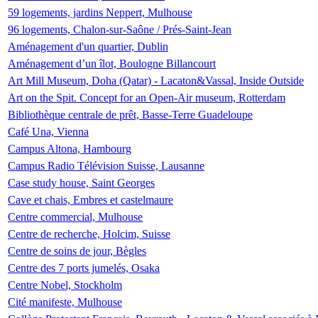
59 logements, jardins Neppert, Mulhouse
96 logements, Chalon-sur-Saône / Prés-Saint-Jean
Aménagement d'un quartier, Dublin
Aménagement d’un îlot, Boulogne Billancourt
Art Mill Museum, Doha (Qatar) - Lacaton&Vassal, Inside Outside
Art on the Spit. Concept for an Open-Air museum, Rotterdam
Bibliothèque centrale de prêt, Basse-Terre Guadeloupe
Café Una, Vienna
Campus Altona, Hambourg
Campus Radio Télévision Suisse, Lausanne
Case study house, Saint Georges
Cave et chais, Embres et castelmaure
Centre commercial, Mulhouse
Centre de recherche, Holcim, Suisse
Centre de soins de jour, Bègles
Centre des 7 ports jumelés, Osaka
Centre Nobel, Stockholm
Cité manifeste, Mulhouse