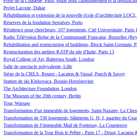
Porte de la Chapelle, Paris, étude pour l'aménagement et la densificat
Projet Lacoste, Dakar
Réhabilitation et extension de la nouvelle école d\'architecture LOCI
Réserves de la fondation Serralves, Porto
Résidence pour chercheurs, 107 logements, Cité Universitaire, Paris 
Radio Télévision Belge de la Communauté Française, Bruxelles (Rey
Rehabilitation and restructuring of buildings, Block Saint-Germain, P
Restructuration des ateliers RATP du site d'Italie, Paris 13
Royal College of Art, Battersea South, London
Salle de spectacle polyvalente, Lille
Siège de la CREA, Rouen - Lacaton & Vassal, Puech & Savoy
Station de ski Klekovaca, Bosnie-Herzégovine
The Architecture Foundation, London
The Museum of the 20th century, Berlin
Tour, Warsaw
Transformation d'un immeuble de logements, Saint-Nazaire, La Ches
Transformation de 530 logements, bâtiments G, H, I, quartier du Gra
Transformation de l\'immeuble Mail de Fontenay, La Courneuve
Transformation de la Tour Bois le Prêtre - Paris 17 - Druot, Lacaton 