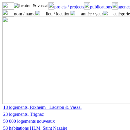
projets / projects
publications
agence
nom / name
lieu / location
année / year
catégorie
18 logements, Rixheim - Lacaton & Vassal
23 logements, Trignac
50 000 logements nouveaux
53 habitations HLM, Saint Nazaire