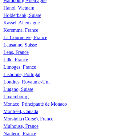
Hambourg Allemagne
Hanoi, Vietnam
Holderbank, Suisse
Kassel, Allemagne
Keremma, France
La Courneuve, France
Lausanne, Suisse
Lens, France
Lille, France
Limoges, France
Lisbonne, Portugal
Londres, Royaume-Uni
Lugano, Suisse
Luxembourg
Monaco, Principauté de Monaco
Montréal, Canada
Morsiglia (Corse), France
Mulhouse, France
Nanterre, France