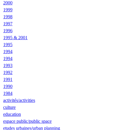
2000
1999
1998
1997
1996
1995 & 2001
1995
1994
1994
1993
1992
1991
1990
1984
activités/activities
culture
education
espace public/public space
etudes urbaines/urban planning