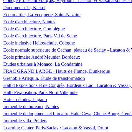
Collège Protestant Français, Beyrouth - Lacaton & Vassal associés à N
Documenta 12, Kassel
Eco quartier, La Vecquerie, Saint-Nazaire
Ecole d'architecture, Nantes
Ecole d\'architecture, Compiègne
Ecole d\'architecture, Paris Val de Seine
Ecole inclusive Heliosschule, Cologne
Ecole normale supérieure de Cachan, plateau de Saclay - Lacaton & 
Ecole primaire André Meunier, Bordeaux
Etudes urbaines à Monaco, La Condamine
FRAC GRAND LARGE - Hauts-de-France, Dunkerque
Grenoble Arlequin, Étude de transformation
Hall d'Expositions et de Congrès, Bordeaux Lac - Lacaton & Vassal
Hall d\'exposition, Paris Nord Villepinte
Hotel 5 étoiles, Lugano
Immeuble de bureaux, Nantes
Immeuble de logements et bureaux, Halte Ceva, Chêne-Bourg, Genè
Immeuble villa, Poitiers
Learning Center, Paris-Saclay / Lacaton & Vassal, Druot