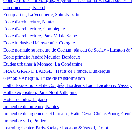
Collège Protestant Français, Beyrouth - Lacaton & Vassal associés à N
Documenta 12, Kassel
Eco quartier, La Vecquerie, Saint-Nazaire
Ecole d'architecture, Nantes
Ecole d\'architecture, Compiègne
Ecole d\'architecture, Paris Val de Seine
Ecole inclusive Heliosschule, Cologne
Ecole normale supérieure de Cachan, plateau de Saclay - Lacaton & 
Ecole primaire André Meunier, Bordeaux
Etudes urbaines à Monaco, La Condamine
FRAC GRAND LARGE - Hauts-de-France, Dunkerque
Grenoble Arlequin, Étude de transformation
Hall d'Expositions et de Congrès, Bordeaux Lac - Lacaton & Vassal
Hall d\'exposition, Paris Nord Villepinte
Hotel 5 étoiles, Lugano
Immeuble de bureaux, Nantes
Immeuble de logements et bureaux, Halte Ceva, Chêne-Bourg, Genè
Immeuble villa, Poitiers
Learning Center, Paris-Saclay / Lacaton & Vassal, Druot