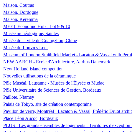
Maison, Coutras
Maison, Dordogne
Maison, Keremma
MEET Economic Hub - Lot 9 & 10
Musée archéologique, Saintes
Musée de la ville de Guangzhou, Chine
Musée du Louvres Lens
Museum of London Smithfield Market - Lacaton & Vassal with Pernil
NEW AARCH - Ecole d'Architecture, Aarhus Danemark
New Holland island competition
Nouvelles utilisations de la céraminque
Pôle Muséal, Lausanne - Musées de l'Élysée et Mudac
Pôle Universitaire de Sciences de Gestion, Bordeaux
Paillote, Niamey
Palais de Tokyo, site de création contemporaine
Pavillon de verre, Montréal - Lacaton & Vassal, Frédéric Druot arch
Place Léon Aucoc, Bordeaux
PLUS - Les grands ensembles de logements - Territoires d'exception 