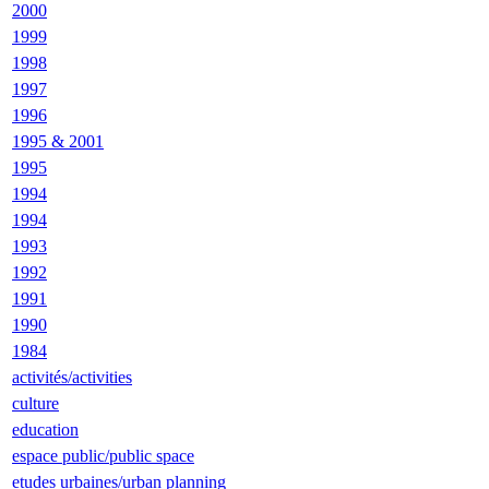
2000
1999
1998
1997
1996
1995 & 2001
1995
1994
1994
1993
1992
1991
1990
1984
activités/activities
culture
education
espace public/public space
etudes urbaines/urban planning