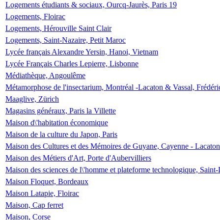
Logements étudiants & sociaux, Ourcq-Jaurès, Paris 19
Logements, Floirac
Logements, Hérouville Saint Clair
Logements, Saint-Nazaire, Petit Maroc
Lycée français Alexandre Yersin, Hanoi, Vietnam
Lycée Français Charles Lepierre, Lisbonne
Médiathèque, Angoulême
Métamorphose de l'insectarium, Montréal -Lacaton & Vassal, Frédéri
Maaglive, Zürich
Magasins généraux, Paris la Villette
Maison d\'habitation économique
Maison de la culture du Japon, Paris
Maison des Cultures et des Mémoires de Guyane, Cayenne - Lacaton
Maison des Métiers d'Art, Porte d'Aubervilliers
Maison des sciences de l\'homme et plateforme technologique, Saint
Maison Floquet, Bordeaux
Maison Latapie, Floirac
Maison, Cap ferret
Maison, Corse