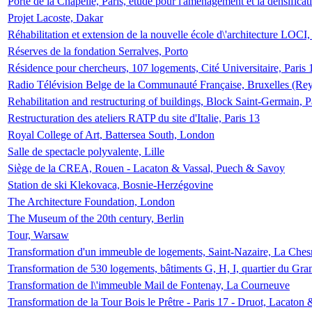
Porte de la Chapelle, Paris, étude pour l'aménagement et la densificat
Projet Lacoste, Dakar
Réhabilitation et extension de la nouvelle école d\'architecture LOCI
Réserves de la fondation Serralves, Porto
Résidence pour chercheurs, 107 logements, Cité Universitaire, Paris 
Radio Télévision Belge de la Communauté Française, Bruxelles (Rey
Rehabilitation and restructuring of buildings, Block Saint-Germain, P
Restructuration des ateliers RATP du site d'Italie, Paris 13
Royal College of Art, Battersea South, London
Salle de spectacle polyvalente, Lille
Siège de la CREA, Rouen - Lacaton & Vassal, Puech & Savoy
Station de ski Klekovaca, Bosnie-Herzégovine
The Architecture Foundation, London
The Museum of the 20th century, Berlin
Tour, Warsaw
Transformation d'un immeuble de logements, Saint-Nazaire, La Ches
Transformation de 530 logements, bâtiments G, H, I, quartier du Gra
Transformation de l\'immeuble Mail de Fontenay, La Courneuve
Transformation de la Tour Bois le Prêtre - Paris 17 - Druot, Lacaton 