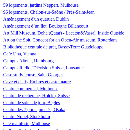
59 logements, jardins Neppert, Mulhouse
96 logements, Chalon-sur-Saône / Prés-Saint-Jean
Aménagement d'un quartier, Dublin
Aménagement d’un îlot, Boulogne Billancourt
Art Mill Museum, Doha (Qatar) - Lacaton&Vassal, Inside Outside
Art on the Spit. Concept for an Open-Air museum, Rotterdam
Bibliothèque centrale de prêt, Basse-Terre Guadeloupe
Café Una, Vienna
Campus Altona, Hambourg
Campus Radio Télévision Suisse, Lausanne
Case study house, Saint Georges
Cave et chais, Embres et castelmaure
Centre commercial, Mulhouse
Centre de recherche, Holcim, Suisse
Centre de soins de jour, Bègles
Centre des 7 ports jumelés, Osaka
Centre Nobel, Stockholm
Cité manifeste, Mulhouse