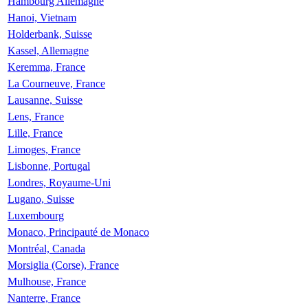
Hambourg Allemagne
Hanoi, Vietnam
Holderbank, Suisse
Kassel, Allemagne
Keremma, France
La Courneuve, France
Lausanne, Suisse
Lens, France
Lille, France
Limoges, France
Lisbonne, Portugal
Londres, Royaume-Uni
Lugano, Suisse
Luxembourg
Monaco, Principauté de Monaco
Montréal, Canada
Morsiglia (Corse), France
Mulhouse, France
Nanterre, France