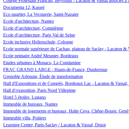
Collège Protestant Français, Beyrouth - Lacaton & Vassal associés à N
Documenta 12, Kassel
Eco quartier, La Vecquerie, Saint-Nazaire
Ecole d'architecture, Nantes
Ecole d\'architecture, Compiègne
Ecole d\'architecture, Paris Val de Seine
Ecole inclusive Heliosschule, Cologne
Ecole normale supérieure de Cachan, plateau de Saclay - Lacaton & 
Ecole primaire André Meunier, Bordeaux
Etudes urbaines à Monaco, La Condamine
FRAC GRAND LARGE - Hauts-de-France, Dunkerque
Grenoble Arlequin, Étude de transformation
Hall d'Expositions et de Congrès, Bordeaux Lac - Lacaton & Vassal
Hall d\'exposition, Paris Nord Villepinte
Hotel 5 étoiles, Lugano
Immeuble de bureaux, Nantes
Immeuble de logements et bureaux, Halte Ceva, Chêne-Bourg, Genè
Immeuble villa, Poitiers
Learning Center, Paris-Saclay / Lacaton & Vassal, Druot