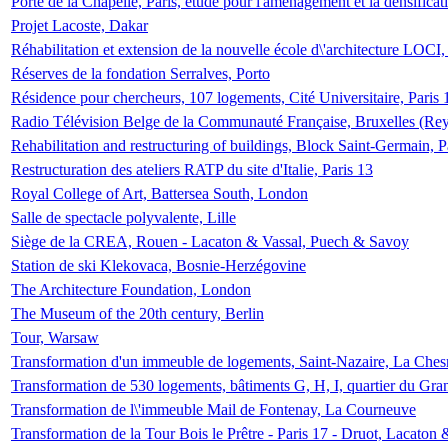
Porte de la Chapelle, Paris, étude pour l'aménagement et la densificat
Projet Lacoste, Dakar
Réhabilitation et extension de la nouvelle école d\'architecture LOCI
Réserves de la fondation Serralves, Porto
Résidence pour chercheurs, 107 logements, Cité Universitaire, Paris 
Radio Télévision Belge de la Communauté Française, Bruxelles (Rey
Rehabilitation and restructuring of buildings, Block Saint-Germain, P
Restructuration des ateliers RATP du site d'Italie, Paris 13
Royal College of Art, Battersea South, London
Salle de spectacle polyvalente, Lille
Siège de la CREA, Rouen - Lacaton & Vassal, Puech & Savoy
Station de ski Klekovaca, Bosnie-Herzégovine
The Architecture Foundation, London
The Museum of the 20th century, Berlin
Tour, Warsaw
Transformation d'un immeuble de logements, Saint-Nazaire, La Ches
Transformation de 530 logements, bâtiments G, H, I, quartier du Gra
Transformation de l\'immeuble Mail de Fontenay, La Courneuve
Transformation de la Tour Bois le Prêtre - Paris 17 - Druot, Lacaton 