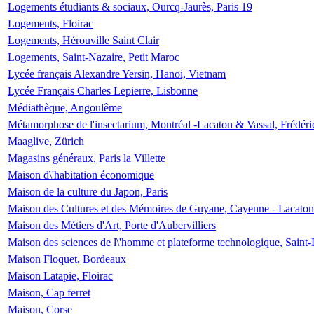
Logements étudiants & sociaux, Ourcq-Jaurès, Paris 19
Logements, Floirac
Logements, Hérouville Saint Clair
Logements, Saint-Nazaire, Petit Maroc
Lycée français Alexandre Yersin, Hanoi, Vietnam
Lycée Français Charles Lepierre, Lisbonne
Médiathèque, Angoulême
Métamorphose de l'insectarium, Montréal -Lacaton & Vassal, Frédéri
Maaglive, Zürich
Magasins généraux, Paris la Villette
Maison d\'habitation économique
Maison de la culture du Japon, Paris
Maison des Cultures et des Mémoires de Guyane, Cayenne - Lacaton
Maison des Métiers d'Art, Porte d'Aubervilliers
Maison des sciences de l\'homme et plateforme technologique, Saint
Maison Floquet, Bordeaux
Maison Latapie, Floirac
Maison, Cap ferret
Maison, Corse