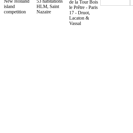
New Holland
53 habitations
de la Tour Bois
island
HLM, Saint
le Prêtre - Paris
competition
Nazaire
17 - Druot,
Lacaton &
Vassal