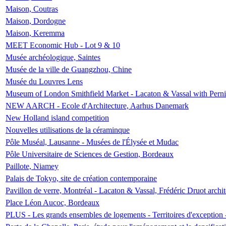
Maison, Coutras
Maison, Dordogne
Maison, Keremma
MEET Economic Hub - Lot 9 & 10
Musée archéologique, Saintes
Musée de la ville de Guangzhou, Chine
Musée du Louvres Lens
Museum of London Smithfield Market - Lacaton & Vassal with Pernil
NEW AARCH - Ecole d'Architecture, Aarhus Danemark
New Holland island competition
Nouvelles utilisations de la céraminque
Pôle Muséal, Lausanne - Musées de l'Élysée et Mudac
Pôle Universitaire de Sciences de Gestion, Bordeaux
Paillote, Niamey
Palais de Tokyo, site de création contemporaine
Pavillon de verre, Montréal - Lacaton & Vassal, Frédéric Druot arch
Place Léon Aucoc, Bordeaux
PLUS - Les grands ensembles de logements - Territoires d'exception 