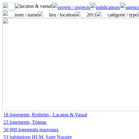
projets / projects
publications
agence
nom / name
lieu / location
2011
catégorie / type
18 logements, Rixheim - Lacaton & Vassal
23 logements, Trignac
50 000 logements nouveaux
53 habitations HLM, Saint Nazaire