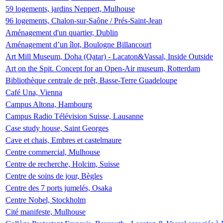
59 logements, jardins Neppert, Mulhouse
96 logements, Chalon-sur-Saône / Prés-Saint-Jean
Aménagement d'un quartier, Dublin
Aménagement d’un îlot, Boulogne Billancourt
Art Mill Museum, Doha (Qatar) - Lacaton&Vassal, Inside Outside
Art on the Spit. Concept for an Open-Air museum, Rotterdam
Bibliothèque centrale de prêt, Basse-Terre Guadeloupe
Café Una, Vienna
Campus Altona, Hambourg
Campus Radio Télévision Suisse, Lausanne
Case study house, Saint Georges
Cave et chais, Embres et castelmaure
Centre commercial, Mulhouse
Centre de recherche, Holcim, Suisse
Centre de soins de jour, Bègles
Centre des 7 ports jumelés, Osaka
Centre Nobel, Stockholm
Cité manifeste, Mulhouse