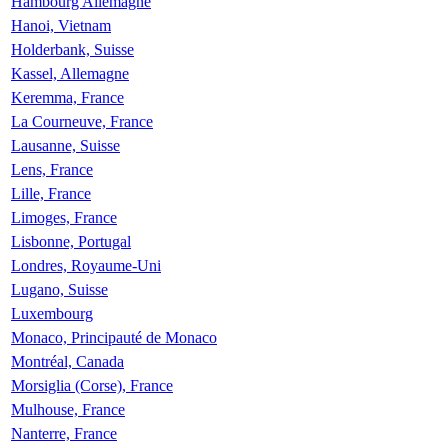
Hambourg Allemagne
Hanoi, Vietnam
Holderbank, Suisse
Kassel, Allemagne
Keremma, France
La Courneuve, France
Lausanne, Suisse
Lens, France
Lille, France
Limoges, France
Lisbonne, Portugal
Londres, Royaume-Uni
Lugano, Suisse
Luxembourg
Monaco, Principauté de Monaco
Montréal, Canada
Morsiglia (Corse), France
Mulhouse, France
Nanterre, France