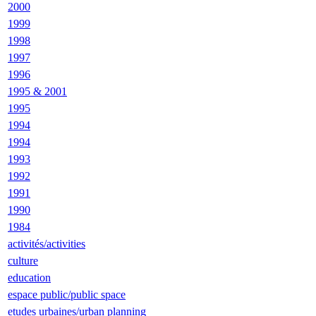
2000
1999
1998
1997
1996
1995 & 2001
1995
1994
1994
1993
1992
1991
1990
1984
activités/activities
culture
education
espace public/public space
etudes urbaines/urban planning