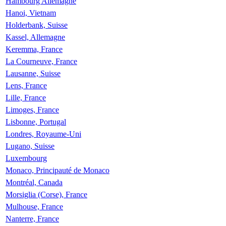
Hambourg Allemagne
Hanoi, Vietnam
Holderbank, Suisse
Kassel, Allemagne
Keremma, France
La Courneuve, France
Lausanne, Suisse
Lens, France
Lille, France
Limoges, France
Lisbonne, Portugal
Londres, Royaume-Uni
Lugano, Suisse
Luxembourg
Monaco, Principauté de Monaco
Montréal, Canada
Morsiglia (Corse), France
Mulhouse, France
Nanterre, France