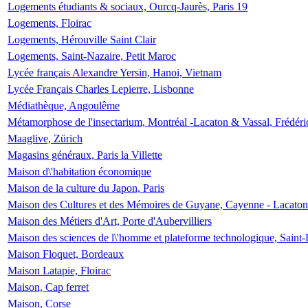
Logements étudiants & sociaux, Ourcq-Jaurès, Paris 19
Logements, Floirac
Logements, Hérouville Saint Clair
Logements, Saint-Nazaire, Petit Maroc
Lycée français Alexandre Yersin, Hanoi, Vietnam
Lycée Français Charles Lepierre, Lisbonne
Médiathèque, Angoulême
Métamorphose de l'insectarium, Montréal -Lacaton & Vassal, Frédéri
Maaglive, Zürich
Magasins généraux, Paris la Villette
Maison d\'habitation économique
Maison de la culture du Japon, Paris
Maison des Cultures et des Mémoires de Guyane, Cayenne - Lacaton
Maison des Métiers d'Art, Porte d'Aubervilliers
Maison des sciences de l\'homme et plateforme technologique, Saint
Maison Floquet, Bordeaux
Maison Latapie, Floirac
Maison, Cap ferret
Maison, Corse