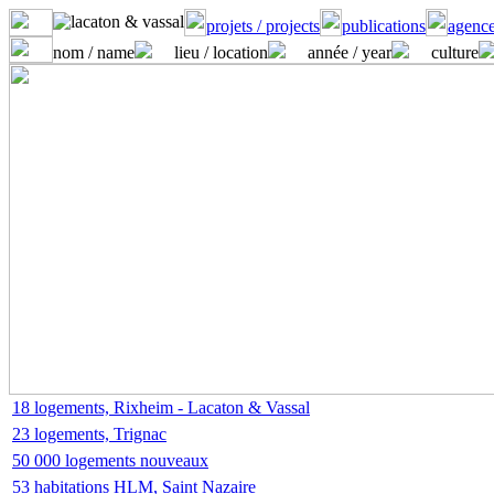
projets / projects
publications
agence
nom / name
lieu / location
année / year
culture
18 logements, Rixheim - Lacaton & Vassal
23 logements, Trignac
50 000 logements nouveaux
53 habitations HLM, Saint Nazaire