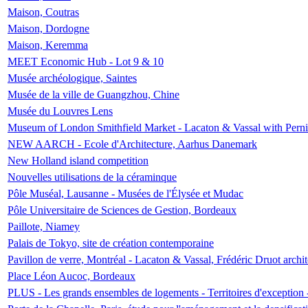
Maison, Coutras
Maison, Dordogne
Maison, Keremma
MEET Economic Hub - Lot 9 & 10
Musée archéologique, Saintes
Musée de la ville de Guangzhou, Chine
Musée du Louvres Lens
Museum of London Smithfield Market - Lacaton & Vassal with Pernil
NEW AARCH - Ecole d'Architecture, Aarhus Danemark
New Holland island competition
Nouvelles utilisations de la céraminque
Pôle Muséal, Lausanne - Musées de l'Élysée et Mudac
Pôle Universitaire de Sciences de Gestion, Bordeaux
Paillote, Niamey
Palais de Tokyo, site de création contemporaine
Pavillon de verre, Montréal - Lacaton & Vassal, Frédéric Druot arch
Place Léon Aucoc, Bordeaux
PLUS - Les grands ensembles de logements - Territoires d'exception 