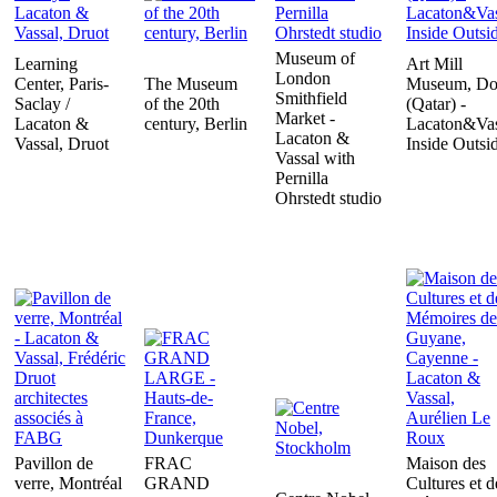
Museum of
Learning
Art Mill
London
Center, Paris-
The Museum
Museum, Do
Smithfield
Saclay /
of the 20th
(Qatar) -
Market -
Lacaton &
century, Berlin
Lacaton&Vas
Lacaton &
Vassal, Druot
Inside Outsi
Vassal with
Pernilla
Ohrstedt studio
Pavillon de
FRAC
Maison des
verre, Montréal
GRAND
Cultures et d