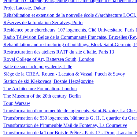
Porte de la Chapelle, Paris, étude pour l'aménagement et la densificat
Projet Lacoste, Dakar
Réhabilitation et extension de la nouvelle école d\'architecture LOCI
Réserves de la fondation Serralves, Porto
Résidence pour chercheurs, 107 logements, Cité Universitaire, Paris 
Radio Télévision Belge de la Communauté Française, Bruxelles (Rey
Rehabilitation and restructuring of buildings, Block Saint-Germain, P
Restructuration des ateliers RATP du site d'Italie, Paris 13
Royal College of Art, Battersea South, London
Salle de spectacle polyvalente, Lille
Siège de la CREA, Rouen - Lacaton & Vassal, Puech & Savoy
Station de ski Klekovaca, Bosnie-Herzégovine
The Architecture Foundation, London
The Museum of the 20th century, Berlin
Tour, Warsaw
Transformation d'un immeuble de logements, Saint-Nazaire, La Ches
Transformation de 530 logements, bâtiments G, H, I, quartier du Gra
Transformation de l\'immeuble Mail de Fontenay, La Courneuve
Transformation de la Tour Bois le Prêtre - Paris 17 - Druot, Lacaton 