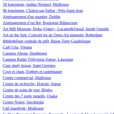
59 logements, jardins Neppert, Mulhouse
96 logements, Chalon-sur-Saône / Prés-Saint-Jean
Aménagement d'un quartier, Dublin
Aménagement d’un îlot, Boulogne Billancourt
Art Mill Museum, Doha (Qatar) - Lacaton&Vassal, Inside Outside
Art on the Spit. Concept for an Open-Air museum, Rotterdam
Bibliothèque centrale de prêt, Basse-Terre Guadeloupe
Café Una, Vienna
Campus Altona, Hambourg
Campus Radio Télévision Suisse, Lausanne
Case study house, Saint Georges
Cave et chais, Embres et castelmaure
Centre commercial, Mulhouse
Centre de recherche, Holcim, Suisse
Centre de soins de jour, Bègles
Centre des 7 ports jumelés, Osaka
Centre Nobel, Stockholm
Cité manifeste, Mulhouse