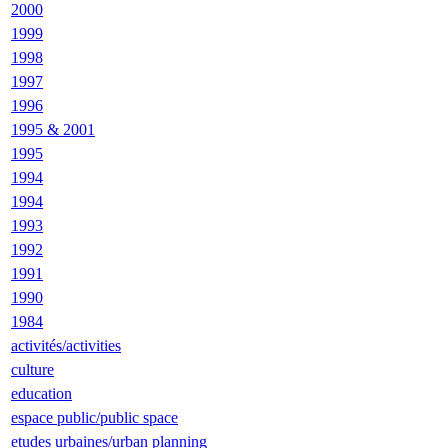
2000
1999
1998
1997
1996
1995 & 2001
1995
1994
1994
1993
1992
1991
1990
1984
activités/activities
culture
education
espace public/public space
etudes urbaines/urban planning