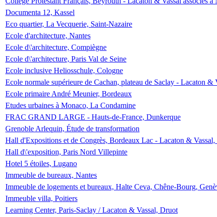
Collège Protestant Français, Beyrouth - Lacaton & Vassal associés à N
Documenta 12, Kassel
Eco quartier, La Vecquerie, Saint-Nazaire
Ecole d'architecture, Nantes
Ecole d\'architecture, Compiègne
Ecole d\'architecture, Paris Val de Seine
Ecole inclusive Heliosschule, Cologne
Ecole normale supérieure de Cachan, plateau de Saclay - Lacaton & 
Ecole primaire André Meunier, Bordeaux
Etudes urbaines à Monaco, La Condamine
FRAC GRAND LARGE - Hauts-de-France, Dunkerque
Grenoble Arlequin, Étude de transformation
Hall d'Expositions et de Congrès, Bordeaux Lac - Lacaton & Vassal
Hall d\'exposition, Paris Nord Villepinte
Hotel 5 étoiles, Lugano
Immeuble de bureaux, Nantes
Immeuble de logements et bureaux, Halte Ceva, Chêne-Bourg, Genè
Immeuble villa, Poitiers
Learning Center, Paris-Saclay / Lacaton & Vassal, Druot