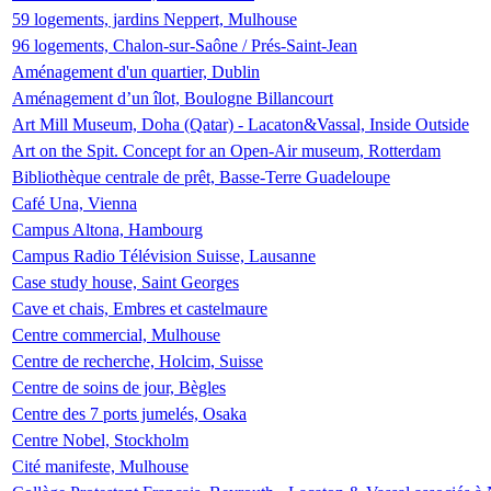
59 logements, jardins Neppert, Mulhouse
96 logements, Chalon-sur-Saône / Prés-Saint-Jean
Aménagement d'un quartier, Dublin
Aménagement d’un îlot, Boulogne Billancourt
Art Mill Museum, Doha (Qatar) - Lacaton&Vassal, Inside Outside
Art on the Spit. Concept for an Open-Air museum, Rotterdam
Bibliothèque centrale de prêt, Basse-Terre Guadeloupe
Café Una, Vienna
Campus Altona, Hambourg
Campus Radio Télévision Suisse, Lausanne
Case study house, Saint Georges
Cave et chais, Embres et castelmaure
Centre commercial, Mulhouse
Centre de recherche, Holcim, Suisse
Centre de soins de jour, Bègles
Centre des 7 ports jumelés, Osaka
Centre Nobel, Stockholm
Cité manifeste, Mulhouse