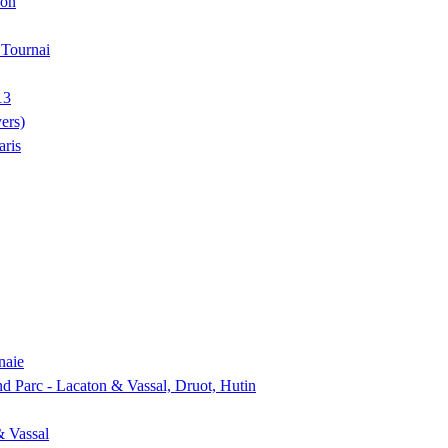
ion
, Tournai
13
ers)
aris
naie
nd Parc - Lacaton & Vassal, Druot, Hutin
& Vassal