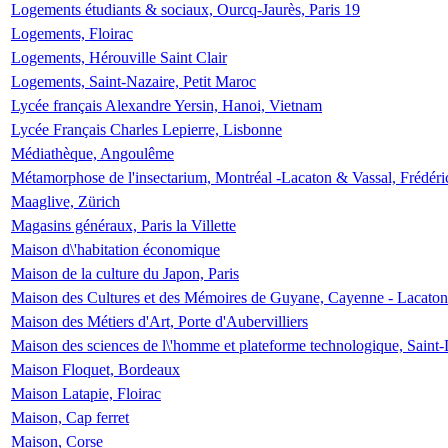
Logements étudiants & sociaux, Ourcq-Jaurès, Paris 19
Logements, Floirac
Logements, Hérouville Saint Clair
Logements, Saint-Nazaire, Petit Maroc
Lycée français Alexandre Yersin, Hanoi, Vietnam
Lycée Français Charles Lepierre, Lisbonne
Médiathèque, Angoulême
Métamorphose de l'insectarium, Montréal -Lacaton & Vassal, Frédéri
Maaglive, Zürich
Magasins généraux, Paris la Villette
Maison d\'habitation économique
Maison de la culture du Japon, Paris
Maison des Cultures et des Mémoires de Guyane, Cayenne - Lacaton
Maison des Métiers d'Art, Porte d'Aubervilliers
Maison des sciences de l\'homme et plateforme technologique, Saint
Maison Floquet, Bordeaux
Maison Latapie, Floirac
Maison, Cap ferret
Maison, Corse