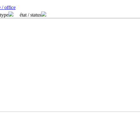
 / office
 type
état / status