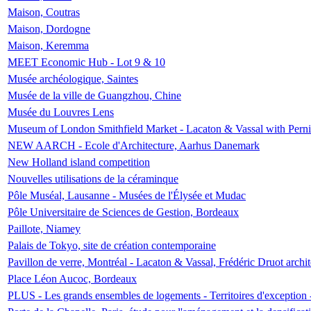
Maison, Coutras
Maison, Dordogne
Maison, Keremma
MEET Economic Hub - Lot 9 & 10
Musée archéologique, Saintes
Musée de la ville de Guangzhou, Chine
Musée du Louvres Lens
Museum of London Smithfield Market - Lacaton & Vassal with Pernil
NEW AARCH - Ecole d'Architecture, Aarhus Danemark
New Holland island competition
Nouvelles utilisations de la céraminque
Pôle Muséal, Lausanne - Musées de l'Élysée et Mudac
Pôle Universitaire de Sciences de Gestion, Bordeaux
Paillote, Niamey
Palais de Tokyo, site de création contemporaine
Pavillon de verre, Montréal - Lacaton & Vassal, Frédéric Druot arch
Place Léon Aucoc, Bordeaux
PLUS - Les grands ensembles de logements - Territoires d'exception 