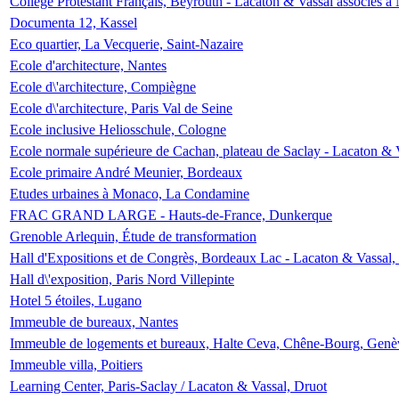
Collège Protestant Français, Beyrouth - Lacaton & Vassal associés à N
Documenta 12, Kassel
Eco quartier, La Vecquerie, Saint-Nazaire
Ecole d'architecture, Nantes
Ecole d\'architecture, Compiègne
Ecole d\'architecture, Paris Val de Seine
Ecole inclusive Heliosschule, Cologne
Ecole normale supérieure de Cachan, plateau de Saclay - Lacaton & 
Ecole primaire André Meunier, Bordeaux
Etudes urbaines à Monaco, La Condamine
FRAC GRAND LARGE - Hauts-de-France, Dunkerque
Grenoble Arlequin, Étude de transformation
Hall d'Expositions et de Congrès, Bordeaux Lac - Lacaton & Vassal
Hall d\'exposition, Paris Nord Villepinte
Hotel 5 étoiles, Lugano
Immeuble de bureaux, Nantes
Immeuble de logements et bureaux, Halte Ceva, Chêne-Bourg, Genè
Immeuble villa, Poitiers
Learning Center, Paris-Saclay / Lacaton & Vassal, Druot