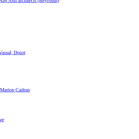
aji Assi architects (Beyrouth)
Vassal, Druot
, Marion Cadran
ve