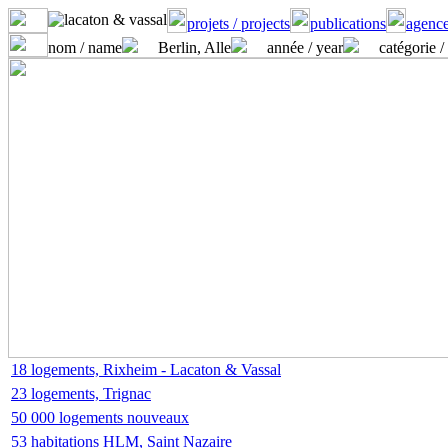
projets / projects
publications
agence
nom / name
Berlin, Alle
année / year
catégorie /
18 logements, Rixheim - Lacaton & Vassal
23 logements, Trignac
50 000 logements nouveaux
53 habitations HLM, Saint Nazaire