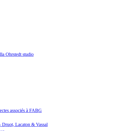
la Ohrstedt studio
itectes associés à FABG
- Druot, Lacaton & Vassal