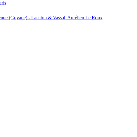
aris
enne (Guyane) - Lacaton & Vassal, Aurélien Le Roux