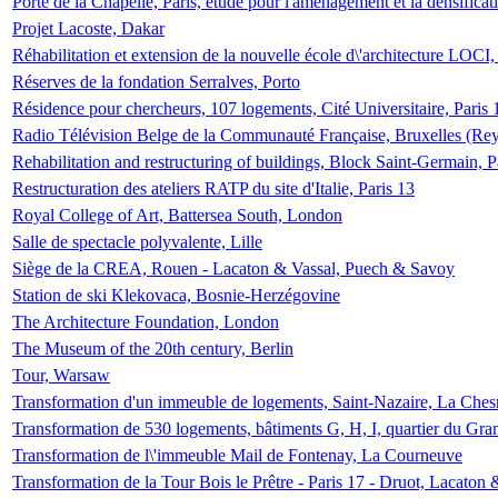
Porte de la Chapelle, Paris, étude pour l'aménagement et la densificat
Projet Lacoste, Dakar
Réhabilitation et extension de la nouvelle école d\'architecture LOCI
Réserves de la fondation Serralves, Porto
Résidence pour chercheurs, 107 logements, Cité Universitaire, Paris 
Radio Télévision Belge de la Communauté Française, Bruxelles (Rey
Rehabilitation and restructuring of buildings, Block Saint-Germain, P
Restructuration des ateliers RATP du site d'Italie, Paris 13
Royal College of Art, Battersea South, London
Salle de spectacle polyvalente, Lille
Siège de la CREA, Rouen - Lacaton & Vassal, Puech & Savoy
Station de ski Klekovaca, Bosnie-Herzégovine
The Architecture Foundation, London
The Museum of the 20th century, Berlin
Tour, Warsaw
Transformation d'un immeuble de logements, Saint-Nazaire, La Ches
Transformation de 530 logements, bâtiments G, H, I, quartier du Gra
Transformation de l\'immeuble Mail de Fontenay, La Courneuve
Transformation de la Tour Bois le Prêtre - Paris 17 - Druot, Lacaton 