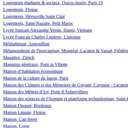
Logements étudiants & sociaux, Ourcq-Jaurès, Paris 19
Logements, Floirac
Logements, Hérouville Saint Clair
Logements, Saint-Nazaire, Petit Maroc
Lycée français Alexandre Yersin, Hanoi, Vietnam
Lycée Français Charles Lepierre, Lisbonne
Médiathèque, Angoulême
Métamorphose de l'insectarium, Montréal -Lacaton & Vassal, Frédéri
Maaglive, Zürich
Magasins généraux, Paris la Villette
Maison d\'habitation économique
Maison de la culture du Japon, Paris
Maison des Cultures et des Mémoires de Guyane, Cayenne - Lacaton
Maison des Métiers d'Art, Porte d'Aubervilliers
Maison des sciences de l\'homme et plateforme technologique, Saint
Maison Floquet, Bordeaux
Maison Latapie, Floirac
Maison, Cap ferret
Maison, Corse