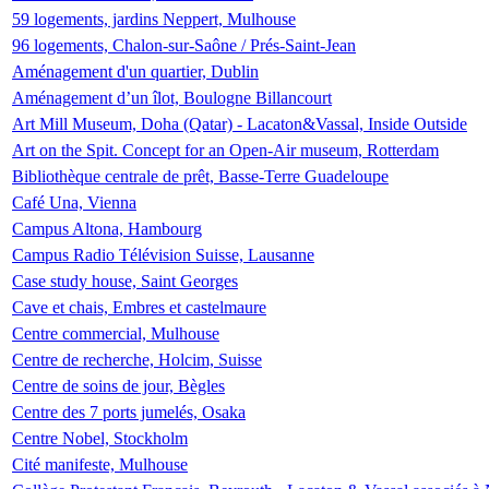
59 logements, jardins Neppert, Mulhouse
96 logements, Chalon-sur-Saône / Prés-Saint-Jean
Aménagement d'un quartier, Dublin
Aménagement d’un îlot, Boulogne Billancourt
Art Mill Museum, Doha (Qatar) - Lacaton&Vassal, Inside Outside
Art on the Spit. Concept for an Open-Air museum, Rotterdam
Bibliothèque centrale de prêt, Basse-Terre Guadeloupe
Café Una, Vienna
Campus Altona, Hambourg
Campus Radio Télévision Suisse, Lausanne
Case study house, Saint Georges
Cave et chais, Embres et castelmaure
Centre commercial, Mulhouse
Centre de recherche, Holcim, Suisse
Centre de soins de jour, Bègles
Centre des 7 ports jumelés, Osaka
Centre Nobel, Stockholm
Cité manifeste, Mulhouse