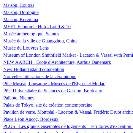
Maison, Coutras
Maison, Dordogne
Maison, Keremma
MEET Economic Hub - Lot 9 & 10
Musée archéologique, Saintes
Musée de la ville de Guangzhou, Chine
Musée du Louvres Lens
Museum of London Smithfield Market - Lacaton & Vassal with Pernil
NEW AARCH - Ecole d'Architecture, Aarhus Danemark
New Holland island competition
Nouvelles utilisations de la céraminque
Pôle Muséal, Lausanne - Musées de l'Élysée et Mudac
Pôle Universitaire de Sciences de Gestion, Bordeaux
Paillote, Niamey
Palais de Tokyo, site de création contemporaine
Pavillon de verre, Montréal - Lacaton & Vassal, Frédéric Druot arch
Place Léon Aucoc, Bordeaux
PLUS - Les grands ensembles de logements - Territoires d'exception 