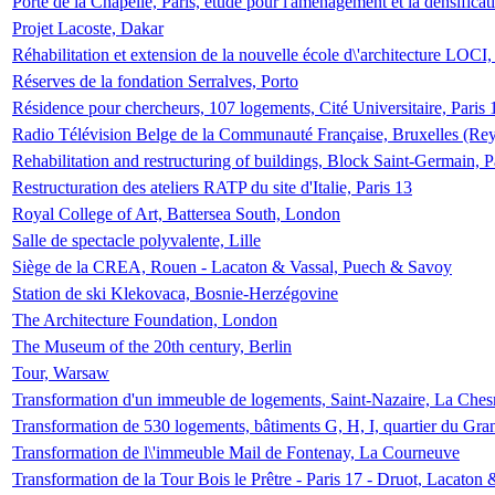
Porte de la Chapelle, Paris, étude pour l'aménagement et la densificat
Projet Lacoste, Dakar
Réhabilitation et extension de la nouvelle école d\'architecture LOCI
Réserves de la fondation Serralves, Porto
Résidence pour chercheurs, 107 logements, Cité Universitaire, Paris 
Radio Télévision Belge de la Communauté Française, Bruxelles (Rey
Rehabilitation and restructuring of buildings, Block Saint-Germain, P
Restructuration des ateliers RATP du site d'Italie, Paris 13
Royal College of Art, Battersea South, London
Salle de spectacle polyvalente, Lille
Siège de la CREA, Rouen - Lacaton & Vassal, Puech & Savoy
Station de ski Klekovaca, Bosnie-Herzégovine
The Architecture Foundation, London
The Museum of the 20th century, Berlin
Tour, Warsaw
Transformation d'un immeuble de logements, Saint-Nazaire, La Ches
Transformation de 530 logements, bâtiments G, H, I, quartier du Gra
Transformation de l\'immeuble Mail de Fontenay, La Courneuve
Transformation de la Tour Bois le Prêtre - Paris 17 - Druot, Lacaton 