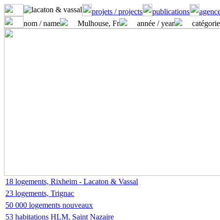
projets / projects
publications
agence
nom / name
Mulhouse, Fr
année / year
catégorie
18 logements, Rixheim - Lacaton & Vassal
23 logements, Trignac
50 000 logements nouveaux
53 habitations HLM, Saint Nazaire