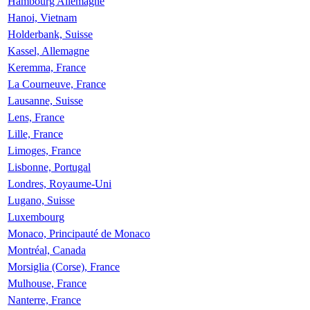
Hambourg Allemagne
Hanoi, Vietnam
Holderbank, Suisse
Kassel, Allemagne
Keremma, France
La Courneuve, France
Lausanne, Suisse
Lens, France
Lille, France
Limoges, France
Lisbonne, Portugal
Londres, Royaume-Uni
Lugano, Suisse
Luxembourg
Monaco, Principauté de Monaco
Montréal, Canada
Morsiglia (Corse), France
Mulhouse, France
Nanterre, France