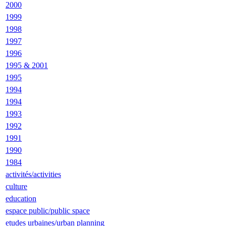
2000
1999
1998
1997
1996
1995 & 2001
1995
1994
1994
1993
1992
1991
1990
1984
activités/activities
culture
education
espace public/public space
etudes urbaines/urban planning