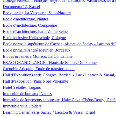
Collège Protestant Français, Beyrouth - Lacaton & Vassal associés à N
Documenta 12, Kassel
Eco quartier, La Vecquerie, Saint-Nazaire
Ecole d'architecture, Nantes
Ecole d\'architecture, Compiègne
Ecole d\'architecture, Paris Val de Seine
Ecole inclusive Heliosschule, Cologne
Ecole normale supérieure de Cachan, plateau de Saclay - Lacaton & 
Ecole primaire André Meunier, Bordeaux
Etudes urbaines à Monaco, La Condamine
FRAC GRAND LARGE - Hauts-de-France, Dunkerque
Grenoble Arlequin, Étude de transformation
Hall d'Expositions et de Congrès, Bordeaux Lac - Lacaton & Vassal
Hall d\'exposition, Paris Nord Villepinte
Hotel 5 étoiles, Lugano
Immeuble de bureaux, Nantes
Immeuble de logements et bureaux, Halte Ceva, Chêne-Bourg, Genè
Immeuble villa, Poitiers
Learning Center, Paris-Saclay / Lacaton & Vassal, Druot