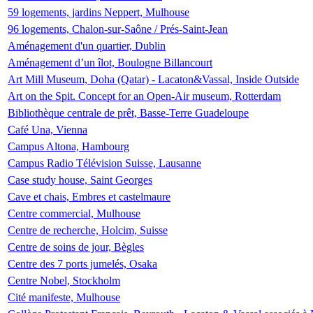
59 logements, jardins Neppert, Mulhouse
96 logements, Chalon-sur-Saône / Prés-Saint-Jean
Aménagement d'un quartier, Dublin
Aménagement d’un îlot, Boulogne Billancourt
Art Mill Museum, Doha (Qatar) - Lacaton&Vassal, Inside Outside
Art on the Spit. Concept for an Open-Air museum, Rotterdam
Bibliothèque centrale de prêt, Basse-Terre Guadeloupe
Café Una, Vienna
Campus Altona, Hambourg
Campus Radio Télévision Suisse, Lausanne
Case study house, Saint Georges
Cave et chais, Embres et castelmaure
Centre commercial, Mulhouse
Centre de recherche, Holcim, Suisse
Centre de soins de jour, Bègles
Centre des 7 ports jumelés, Osaka
Centre Nobel, Stockholm
Cité manifeste, Mulhouse