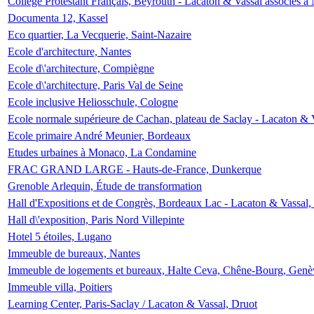
Collège Protestant Français, Beyrouth - Lacaton & Vassal associés à N
Documenta 12, Kassel
Eco quartier, La Vecquerie, Saint-Nazaire
Ecole d'architecture, Nantes
Ecole d\'architecture, Compiègne
Ecole d\'architecture, Paris Val de Seine
Ecole inclusive Heliosschule, Cologne
Ecole normale supérieure de Cachan, plateau de Saclay - Lacaton & 
Ecole primaire André Meunier, Bordeaux
Etudes urbaines à Monaco, La Condamine
FRAC GRAND LARGE - Hauts-de-France, Dunkerque
Grenoble Arlequin, Étude de transformation
Hall d'Expositions et de Congrès, Bordeaux Lac - Lacaton & Vassal
Hall d\'exposition, Paris Nord Villepinte
Hotel 5 étoiles, Lugano
Immeuble de bureaux, Nantes
Immeuble de logements et bureaux, Halte Ceva, Chêne-Bourg, Genè
Immeuble villa, Poitiers
Learning Center, Paris-Saclay / Lacaton & Vassal, Druot