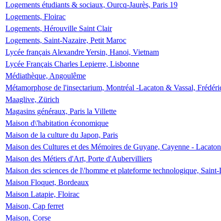
Logements étudiants & sociaux, Ourcq-Jaurès, Paris 19
Logements, Floirac
Logements, Hérouville Saint Clair
Logements, Saint-Nazaire, Petit Maroc
Lycée français Alexandre Yersin, Hanoi, Vietnam
Lycée Français Charles Lepierre, Lisbonne
Médiathèque, Angoulême
Métamorphose de l'insectarium, Montréal -Lacaton & Vassal, Frédéri
Maaglive, Zürich
Magasins généraux, Paris la Villette
Maison d\'habitation économique
Maison de la culture du Japon, Paris
Maison des Cultures et des Mémoires de Guyane, Cayenne - Lacaton
Maison des Métiers d'Art, Porte d'Aubervilliers
Maison des sciences de l\'homme et plateforme technologique, Saint
Maison Floquet, Bordeaux
Maison Latapie, Floirac
Maison, Cap ferret
Maison, Corse