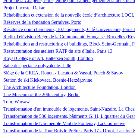
Porte de la Chapelle, Paris, étude pour l'aménagement et la densificat
Projet Lacoste, Dakar
Réhabilitation et extension de la nouvelle école d\'architecture LOCI
Réserves de la fondation Serralves, Porto
Résidence pour chercheurs, 107 logements, Cité Universitaire, Paris 
Radio Télévision Belge de la Communauté Française, Bruxelles (Rey
Rehabilitation and restructuring of buildings, Block Saint-Germain, P
Restructuration des ateliers RATP du site d'Italie, Paris 13
Royal College of Art, Battersea South, London
Salle de spectacle polyvalente, Lille
Siège de la CREA, Rouen - Lacaton & Vassal, Puech & Savoy
Station de ski Klekovaca, Bosnie-Herzégovine
The Architecture Foundation, London
The Museum of the 20th century, Berlin
Tour, Warsaw
Transformation d'un immeuble de logements, Saint-Nazaire, La Ches
Transformation de 530 logements, bâtiments G, H, I, quartier du Gra
Transformation de l\'immeuble Mail de Fontenay, La Courneuve
Transformation de la Tour Bois le Prêtre - Paris 17 - Druot, Lacaton 