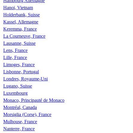
Hambourg Allemagne
Hanoi, Vietnam
Holderbank, Suisse
Kassel, Allemagne
Keremma, France
La Courneuve, France
Lausanne, Suisse
Lens, France
Lille, France
Limoges, France
Lisbonne, Portugal
Londres, Royaume-Uni
Lugano, Suisse
Luxembourg
Monaco, Principauté de Monaco
Montréal, Canada
Morsiglia (Corse), France
Mulhouse, France
Nanterre, France