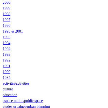
2000
1999
1998
1997
1996
1995 & 2001
1995
1994
1994
1993
1992
1991
1990
1984
activités/activities
culture
education
espace public/public space
etudes urbaines/urban planning