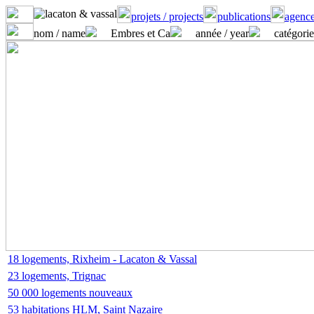
projets / projects
publications
agence
nom / name
Embres et Ca
année / year
catégorie
18 logements, Rixheim - Lacaton & Vassal
23 logements, Trignac
50 000 logements nouveaux
53 habitations HLM, Saint Nazaire