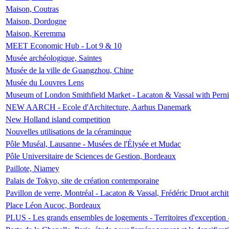
Maison, Coutras
Maison, Dordogne
Maison, Keremma
MEET Economic Hub - Lot 9 & 10
Musée archéologique, Saintes
Musée de la ville de Guangzhou, Chine
Musée du Louvres Lens
Museum of London Smithfield Market - Lacaton & Vassal with Pernil
NEW AARCH - Ecole d'Architecture, Aarhus Danemark
New Holland island competition
Nouvelles utilisations de la céraminque
Pôle Muséal, Lausanne - Musées de l'Élysée et Mudac
Pôle Universitaire de Sciences de Gestion, Bordeaux
Paillote, Niamey
Palais de Tokyo, site de création contemporaine
Pavillon de verre, Montréal - Lacaton & Vassal, Frédéric Druot arch
Place Léon Aucoc, Bordeaux
PLUS - Les grands ensembles de logements - Territoires d'exception 