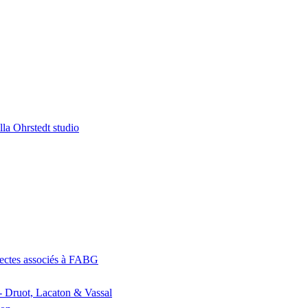
la Ohrstedt studio
itectes associés à FABG
- Druot, Lacaton & Vassal