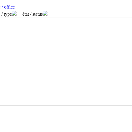
 / office
 / type
état / status