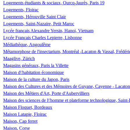
Logements étudiants & sociaux, Ourcq-Jaurès, Paris 19
Logements, Floirac
Logements, Hérouville Saint Clair
Logements, Saint-Nazaire, Petit Maroc
Lycée français Alexandre Yersin, Hanoi, Vietnam
Lycée Français Charles Lepierre, Lisbonne
Médiathèque, Angoulême
Métamorphose de l'insectarium, Montréal -Lacaton & Vassal, Frédéri
Maaglive, Zürich
Magasins généraux, Paris la Villette
Maison d\'habitation économique
Maison de la culture du Japon, Paris
Maison des Cultures et des Mémoires de Guyane, Cayenne - Lacaton
Maison des Métiers d'Art, Porte d'Aubervilliers
Maison des sciences de l\'homme et plateforme technologique, Saint
Maison Floquet, Bordeaux
Maison Latapie, Floirac
Maison, Cap ferret
Maison, Corse