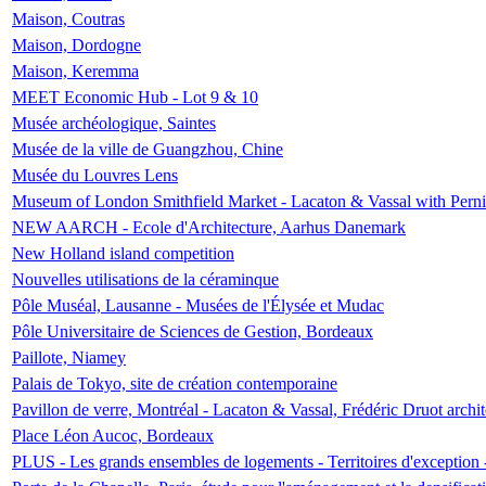
Maison, Coutras
Maison, Dordogne
Maison, Keremma
MEET Economic Hub - Lot 9 & 10
Musée archéologique, Saintes
Musée de la ville de Guangzhou, Chine
Musée du Louvres Lens
Museum of London Smithfield Market - Lacaton & Vassal with Pernil
NEW AARCH - Ecole d'Architecture, Aarhus Danemark
New Holland island competition
Nouvelles utilisations de la céraminque
Pôle Muséal, Lausanne - Musées de l'Élysée et Mudac
Pôle Universitaire de Sciences de Gestion, Bordeaux
Paillote, Niamey
Palais de Tokyo, site de création contemporaine
Pavillon de verre, Montréal - Lacaton & Vassal, Frédéric Druot arch
Place Léon Aucoc, Bordeaux
PLUS - Les grands ensembles de logements - Territoires d'exception 