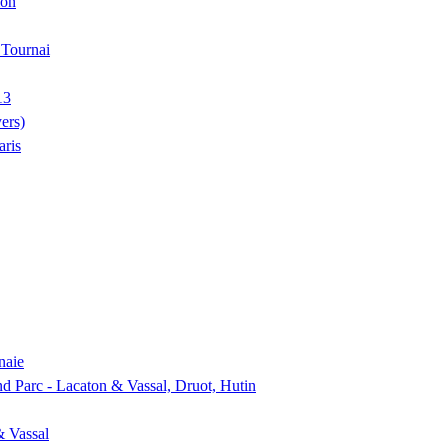
ion
, Tournai
13
ers)
aris
naie
nd Parc - Lacaton & Vassal, Druot, Hutin
& Vassal