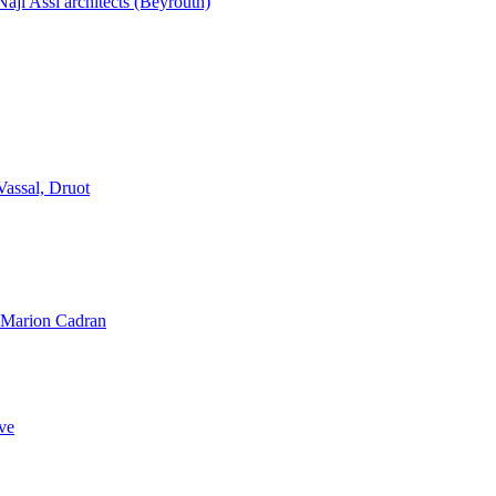
aji Assi architects (Beyrouth)
Vassal, Druot
, Marion Cadran
ve