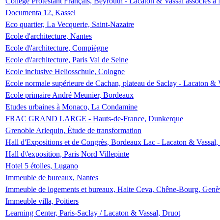
Collège Protestant Français, Beyrouth - Lacaton & Vassal associés à N
Documenta 12, Kassel
Eco quartier, La Vecquerie, Saint-Nazaire
Ecole d'architecture, Nantes
Ecole d\'architecture, Compiègne
Ecole d\'architecture, Paris Val de Seine
Ecole inclusive Heliosschule, Cologne
Ecole normale supérieure de Cachan, plateau de Saclay - Lacaton & 
Ecole primaire André Meunier, Bordeaux
Etudes urbaines à Monaco, La Condamine
FRAC GRAND LARGE - Hauts-de-France, Dunkerque
Grenoble Arlequin, Étude de transformation
Hall d'Expositions et de Congrès, Bordeaux Lac - Lacaton & Vassal
Hall d\'exposition, Paris Nord Villepinte
Hotel 5 étoiles, Lugano
Immeuble de bureaux, Nantes
Immeuble de logements et bureaux, Halte Ceva, Chêne-Bourg, Genè
Immeuble villa, Poitiers
Learning Center, Paris-Saclay / Lacaton & Vassal, Druot