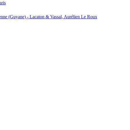
aris
enne (Guyane) - Lacaton & Vassal, Aurélien Le Roux