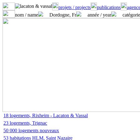
projets / projects
publications
agence
nom / name
Dordogne, Fr
année / year
catégorie
18 logements, Rixheim - Lacaton & Vassal
23 logements, Trignac
50 000 logements nouveaux
53 habitations HLM, Saint Nazaire