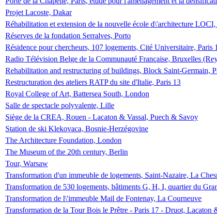
Porte de la Chapelle, Paris, étude pour l'aménagement et la densificat
Projet Lacoste, Dakar
Réhabilitation et extension de la nouvelle école d\'architecture LOCI
Réserves de la fondation Serralves, Porto
Résidence pour chercheurs, 107 logements, Cité Universitaire, Paris 
Radio Télévision Belge de la Communauté Française, Bruxelles (Rey
Rehabilitation and restructuring of buildings, Block Saint-Germain, P
Restructuration des ateliers RATP du site d'Italie, Paris 13
Royal College of Art, Battersea South, London
Salle de spectacle polyvalente, Lille
Siège de la CREA, Rouen - Lacaton & Vassal, Puech & Savoy
Station de ski Klekovaca, Bosnie-Herzégovine
The Architecture Foundation, London
The Museum of the 20th century, Berlin
Tour, Warsaw
Transformation d'un immeuble de logements, Saint-Nazaire, La Ches
Transformation de 530 logements, bâtiments G, H, I, quartier du Gra
Transformation de l\'immeuble Mail de Fontenay, La Courneuve
Transformation de la Tour Bois le Prêtre - Paris 17 - Druot, Lacaton 