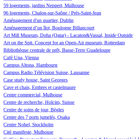
59 logements, jardins Neppert, Mulhouse
96 logements, Chalon-sur-Saône / Prés-Saint-Jean
Aménagement d'un quartier, Dublin
Aménagement d’un îlot, Boulogne Billancourt
Art Mill Museum, Doha (Qatar) - Lacaton&Vassal, Inside Outside
Art on the Spit. Concept for an Open-Air museum, Rotterdam
Bibliothèque centrale de prêt, Basse-Terre Guadeloupe
Café Una, Vienna
Campus Altona, Hambourg
Campus Radio Télévision Suisse, Lausanne
Case study house, Saint Georges
Cave et chais, Embres et castelmaure
Centre commercial, Mulhouse
Centre de recherche, Holcim, Suisse
Centre de soins de jour, Bègles
Centre des 7 ports jumelés, Osaka
Centre Nobel, Stockholm
Cité manifeste, Mulhouse