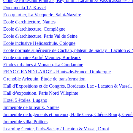
Collège Protestant Français, Beyrouth - Lacaton & Vassal associés à N
Documenta 12, Kassel
Eco quartier, La Vecquerie, Saint-Nazaire
Ecole d'architecture, Nantes
Ecole d\'architecture, Compiègne
Ecole d\'architecture, Paris Val de Seine
Ecole inclusive Heliosschule, Cologne
Ecole normale supérieure de Cachan, plateau de Saclay - Lacaton & 
Ecole primaire André Meunier, Bordeaux
Etudes urbaines à Monaco, La Condamine
FRAC GRAND LARGE - Hauts-de-France, Dunkerque
Grenoble Arlequin, Étude de transformation
Hall d'Expositions et de Congrès, Bordeaux Lac - Lacaton & Vassal
Hall d\'exposition, Paris Nord Villepinte
Hotel 5 étoiles, Lugano
Immeuble de bureaux, Nantes
Immeuble de logements et bureaux, Halte Ceva, Chêne-Bourg, Genè
Immeuble villa, Poitiers
Learning Center, Paris-Saclay / Lacaton & Vassal, Druot