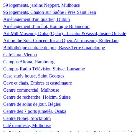
59 logements, jardins Neppert, Mulhouse
96 logements, Chalon-sur-Saône / Prés-Saint-Jean
Aménagement d'un quartier, Dublin
Aménagement d’un îlot, Boulogne Billancourt
Art Mill Museum, Doha (Qatar) - Lacaton&Vassal, Inside Outside
Art on the Spit. Concept for an Open-Air museum, Rotterdam
Bibliothèque centrale de prêt, Basse-Terre Guadeloupe
Café Una, Vienna
Campus Altona, Hambourg
Campus Radio Télévision Suisse, Lausanne
Case study house, Saint Georges
Cave et chais, Embres et castelmaure
Centre commercial, Mulhouse
Centre de recherche, Holcim, Suisse
Centre de soins de jour, Bègles
Centre des 7 ports jumelés, Osaka
Centre Nobel, Stockholm
Cité manifeste, Mulhouse