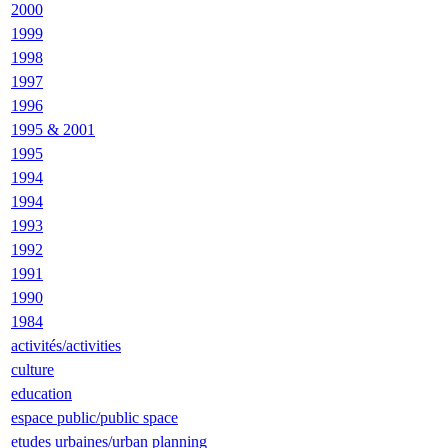
2000
1999
1998
1997
1996
1995 & 2001
1995
1994
1994
1993
1992
1991
1990
1984
activités/activities
culture
education
espace public/public space
etudes urbaines/urban planning