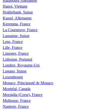
Hambourg Allemagne
Hanoi, Vietnam
Holderbank, Suisse
Kassel, Allemagne
Keremma, France
La Courneuve, France
Lausanne, Suisse
Lens, France
Lille, France
Limoges, France
Lisbonne, Portugal
Londres, Royaume-Uni
Lugano, Suisse
Luxembourg
Monaco, Principauté de Monaco
Montréal, Canada
Morsiglia (Corse), France
Mulhouse, France
Nanterre, France