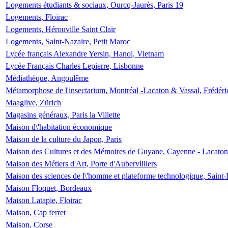
Logements étudiants & sociaux, Ourcq-Jaurès, Paris 19
Logements, Floirac
Logements, Hérouville Saint Clair
Logements, Saint-Nazaire, Petit Maroc
Lycée français Alexandre Yersin, Hanoi, Vietnam
Lycée Français Charles Lepierre, Lisbonne
Médiathèque, Angoulême
Métamorphose de l'insectarium, Montréal -Lacaton & Vassal, Frédéri
Maaglive, Zürich
Magasins généraux, Paris la Villette
Maison d\'habitation économique
Maison de la culture du Japon, Paris
Maison des Cultures et des Mémoires de Guyane, Cayenne - Lacaton
Maison des Métiers d'Art, Porte d'Aubervilliers
Maison des sciences de l\'homme et plateforme technologique, Saint
Maison Floquet, Bordeaux
Maison Latapie, Floirac
Maison, Cap ferret
Maison, Corse