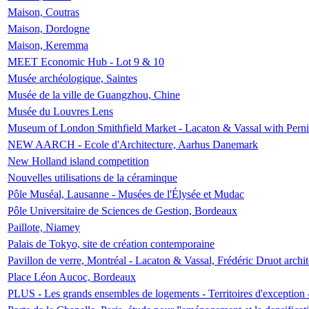
Maison, Coutras
Maison, Dordogne
Maison, Keremma
MEET Economic Hub - Lot 9 & 10
Musée archéologique, Saintes
Musée de la ville de Guangzhou, Chine
Musée du Louvres Lens
Museum of London Smithfield Market - Lacaton & Vassal with Pernil
NEW AARCH - Ecole d'Architecture, Aarhus Danemark
New Holland island competition
Nouvelles utilisations de la céraminque
Pôle Muséal, Lausanne - Musées de l'Élysée et Mudac
Pôle Universitaire de Sciences de Gestion, Bordeaux
Paillote, Niamey
Palais de Tokyo, site de création contemporaine
Pavillon de verre, Montréal - Lacaton & Vassal, Frédéric Druot arch
Place Léon Aucoc, Bordeaux
PLUS - Les grands ensembles de logements - Territoires d'exception 