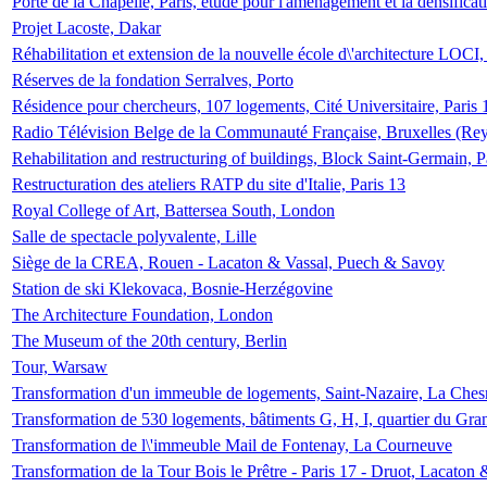
Porte de la Chapelle, Paris, étude pour l'aménagement et la densificat
Projet Lacoste, Dakar
Réhabilitation et extension de la nouvelle école d\'architecture LOCI
Réserves de la fondation Serralves, Porto
Résidence pour chercheurs, 107 logements, Cité Universitaire, Paris 
Radio Télévision Belge de la Communauté Française, Bruxelles (Rey
Rehabilitation and restructuring of buildings, Block Saint-Germain, P
Restructuration des ateliers RATP du site d'Italie, Paris 13
Royal College of Art, Battersea South, London
Salle de spectacle polyvalente, Lille
Siège de la CREA, Rouen - Lacaton & Vassal, Puech & Savoy
Station de ski Klekovaca, Bosnie-Herzégovine
The Architecture Foundation, London
The Museum of the 20th century, Berlin
Tour, Warsaw
Transformation d'un immeuble de logements, Saint-Nazaire, La Ches
Transformation de 530 logements, bâtiments G, H, I, quartier du Gra
Transformation de l\'immeuble Mail de Fontenay, La Courneuve
Transformation de la Tour Bois le Prêtre - Paris 17 - Druot, Lacaton 