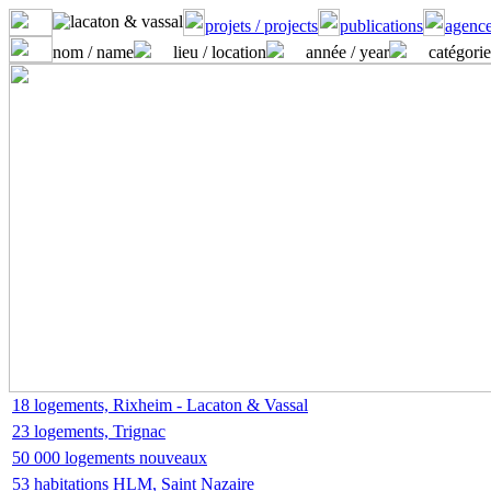
projets / projects
publications
agence
nom / name
lieu / location
année / year
catégorie
18 logements, Rixheim - Lacaton & Vassal
23 logements, Trignac
50 000 logements nouveaux
53 habitations HLM, Saint Nazaire